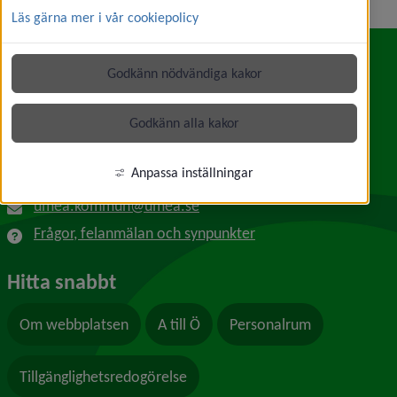
Läs gärna mer i vår cookiepolicy
Godkänn nödvändiga kakor
Kontakt
Umeå kommun
Godkänn alla kakor
Länk till annan webbplats, öppnas i nytt f
Skolgatan 31A
901 84 Umeå
Anpassa inställningar
090-16 10 00
umea.kommun@umea.se
Frågor, felanmälan och synpunkter
Hitta snabbt
Om webbplatsen
A till Ö
Personalrum
Tillgänglighetsredogörelse