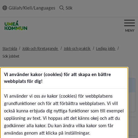
ll innehållet
Giälah/Kieli/Languages
Sök
MENY
nivå i brödsmulenavigeringen
nivå i brödsmulenavigeringe
nivå i brödsm
Startsida
Jobb och företagande
Jobb och praktik
Lediga jobb
nivå i brödsmulenavigeringen
Sök jobbet
Vi använder kakor (cookies) för att skapa en bättre
webbplats för dig!
Andra sidor
Vi använder vi oss av kakor (cookies) för webbplatsens
Korttidsvikariat och sommarjobb
grundfunktioner och för att förbättra webbplatsen. Vi vill
också kunna erbjuda dig nyttiga funktioner som till exempel
uppläsning av text. Vi hoppas att det känns okej och att du
godkänner alla kakor. Du kan ändra vilka kakor som får
Sidan uppdaterades
2026-07-30
Dela
användas genom att klicka på inställningar.