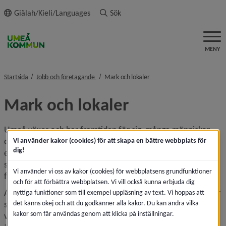
ll innehållet
Giälah/Kieli/Languages
Sök
MENY
nivå i brödsmulenavigeringen
nivå i brödsmulenavigeringe
Startsida
Jobb och företagande
Mark och lokaler
Mark och lokaler
Umeå växer och har framtiden för sig, många människor 
och företag vill komma hit. Här finns både mark och 
Vi använder kakor (cookies) för att skapa en bättre webbplats för
dig!
expansionsmöjligheter för din verksamhet och lokaler för 
små och stora företag. Och det byggs hela tiden efter nya 
Vi använder vi oss av kakor (cookies) för webbplatsens grundfunktioner
förutsättningar och för att fylla behoven.
och för att förbättra webbplatsen. Vi vill också kunna erbjuda dig
Av Sveriges större kommuner är Umeå en av dem som ökar 
nyttiga funktioner som till exempel uppläsning av text. Vi hoppas att
det känns okej och att du godkänner alla kakor. Du kan ändra vilka
sin befolkning allra snabbast. Här finns en ung och 
kakor som får användas genom att klicka på inställningar.
välutbildad arbetskraft och goda kommunikationer. Umeå 