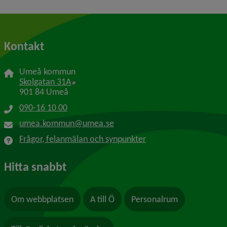
Kontakt
Umeå kommun
Länk till annan webbplats, öppnas i nytt f
Skolgatan 31A
901 84 Umeå
090-16 10 00
umea.kommun@umea.se
Frågor, felanmälan och synpunkter
Hitta snabbt
Om webbplatsen
A till Ö
Personalrum