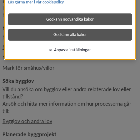
är också Sveriges bredbandstätaste stad: 80 procent av 
Läs gärna mer i vår cookiepolicy
invånarna använder sig av internet och 45 procent av 
hushållen har sin anslutning till Internet via bredband.
Godkänn nödvändiga kakor
Mark för verksamhet eller bostäder
Godkänn alla kakor
Kommunal mark för exploatering
Mark för verksamheter
Anpassa inställningar
Mark för flerbostadshus
Mark för småhus/villor
Söka bygglov
Vill du ansöka om bygglov eller andra relaterade lov eller 
tillstånd?
Ansök och hitta mer information om hur processerna går 
till:
Bygglov och andra lov
Planerade byggprojekt