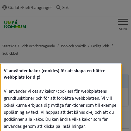
ll innehållet
Giälah/Kieli/Languages
Sök
MENY
nivå i brödsmulenavigeringen
nivå i brödsmulenavigeringe
nivå i brödsm
Startsida
Jobb och företagande
Jobb och praktik
Lediga jobb
nivå i brödsmulenavigeringen
Sök jobbet
Vi använder kakor (cookies) för att skapa en bättre
webbplats för dig!
Andra sidor
Vi använder vi oss av kakor (cookies) för webbplatsens
Korttidsvikariat och sommarjobb
grundfunktioner och för att förbättra webbplatsen. Vi vill
också kunna erbjuda dig nyttiga funktioner som till exempel
uppläsning av text. Vi hoppas att det känns okej och att du
godkänner alla kakor. Du kan ändra vilka kakor som får
Sidan uppdaterades
2026-07-30
Dela
användas genom att klicka på inställningar.