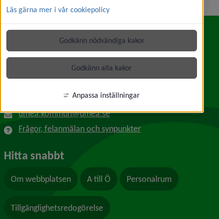
Läs gärna mer i vår cookiepolicy
Godkänn nödvändiga kakor
Kontakt
Umeå kommun
Godkänn alla kakor
Länk till annan webbplats, öppnas i nytt f
Skolgatan 31A
901 84 Umeå
Anpassa inställningar
090-16 10 00
umea.kommun@umea.se
Frågor, felanmälan och synpunkter
Hitta snabbt
Om webbplatsen
A till Ö
Personalrum
Tillgänglighetsredogörelse