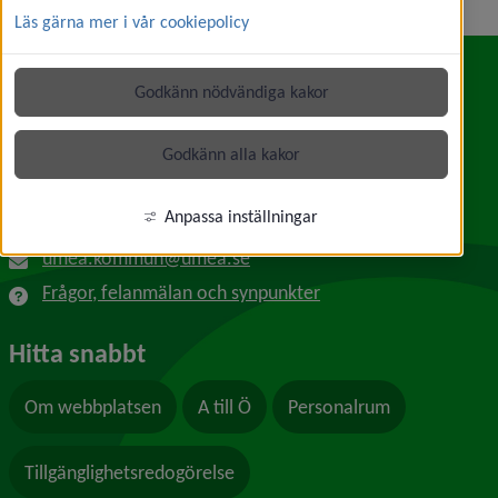
Läs gärna mer i vår cookiepolicy
Godkänn nödvändiga kakor
Kontakt
Umeå kommun
Godkänn alla kakor
Länk till annan webbplats, öppnas i nytt f
Skolgatan 31A
901 84 Umeå
Anpassa inställningar
090-16 10 00
umea.kommun@umea.se
Frågor, felanmälan och synpunkter
Hitta snabbt
Om webbplatsen
A till Ö
Personalrum
Tillgänglighetsredogörelse