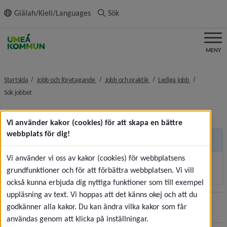
ll innehållet
Giälah/Kieli/Languages
Sök
MENY
nivå i brödsmulenavigeringen
nivå i brödsmulenavigeringe
nivå i brödsm
Startsida
Jobb och företagande
Jobb och praktik
Lediga jobb
nivå i brödsmulenavigeringen
Sök jobbet
Vi använder kakor (cookies) för att skapa en bättre
webbplats för dig!
Andra sidor
Vi använder vi oss av kakor (cookies) för webbplatsens
Korttidsvikariat och sommarjobb
grundfunktioner och för att förbättra webbplatsen. Vi vill
också kunna erbjuda dig nyttiga funktioner som till exempel
uppläsning av text. Vi hoppas att det känns okej och att du
godkänner alla kakor. Du kan ändra vilka kakor som får
Sidan uppdaterades
2026-07-30
Dela
användas genom att klicka på inställningar.