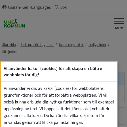
ll innehållet
Giälah/Kieli/Languages
Sök
MENY
nivå i brödsmulenavigeringen
nivå i brödsmulenavigeringe
nivå i brödsm
Startsida
Jobb och företagande
Jobb och praktik
Lediga jobb
nivå i brödsmulenavigeringen
Sök jobbet
Vi använder kakor (cookies) för att skapa en bättre
webbplats för dig!
Andra sidor
Vi använder vi oss av kakor (cookies) för webbplatsens
Korttidsvikariat och sommarjobb
grundfunktioner och för att förbättra webbplatsen. Vi vill
också kunna erbjuda dig nyttiga funktioner som till exempel
uppläsning av text. Vi hoppas att det känns okej och att du
godkänner alla kakor. Du kan ändra vilka kakor som får
Sidan uppdaterades
2026-07-30
Dela
användas genom att klicka på inställningar.