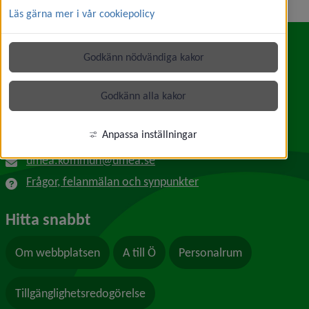
Läs gärna mer i vår cookiepolicy
Godkänn nödvändiga kakor
Kontakt
Umeå kommun
Godkänn alla kakor
Länk till annan webbplats, öppnas i nytt f
Skolgatan 31A
901 84 Umeå
Anpassa inställningar
090-16 10 00
umea.kommun@umea.se
Frågor, felanmälan och synpunkter
Hitta snabbt
Om webbplatsen
A till Ö
Personalrum
Tillgänglighetsredogörelse