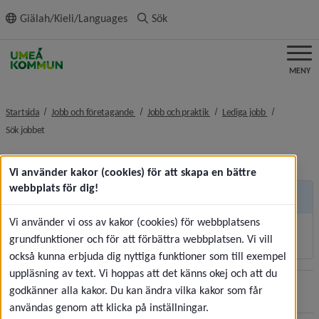
ll innehållet
Giälah/Kieli/Languages
Sök
MENY
nivå i brödsmulenavigeringen
nivå i brödsmulenavigeringe
nivå i brödsm
Startsida
Jobb och företagande
Jobb och praktik
Lediga jobb
nivå i brödsmulenavigeringen
Sök jobbet
Vi använder kakor (cookies) för att skapa en bättre
webbplats för dig!
Andra sidor
Vi använder vi oss av kakor (cookies) för webbplatsens
Korttidsvikariat och sommarjobb
grundfunktioner och för att förbättra webbplatsen. Vi vill
också kunna erbjuda dig nyttiga funktioner som till exempel
uppläsning av text. Vi hoppas att det känns okej och att du
godkänner alla kakor. Du kan ändra vilka kakor som får
Sidan uppdaterades
2026-07-30
Dela
användas genom att klicka på inställningar.