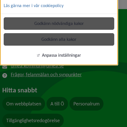
Läs gärna mer i vår cookiepolicy
Godkänn nödvändiga kakor
Kontakt
Umeå kommun
Godkänn alla kakor
Länk till annan webbplats, öppnas i nytt f
Skolgatan 31A
901 84 Umeå
Anpassa inställningar
090-16 10 00
umea.kommun@umea.se
Frågor, felanmälan och synpunkter
Hitta snabbt
Om webbplatsen
A till Ö
Personalrum
Tillgänglighetsredogörelse