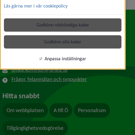
Läs gärna mer i vår cookiepolicy
Godkänn nödvändiga kakor
Kontakt
Umeå kommun
Godkänn alla kakor
Länk till annan webbplats, öppnas i nytt f
Skolgatan 31A
901 84 Umeå
Anpassa inställningar
090-16 10 00
umea.kommun@umea.se
Frågor, felanmälan och synpunkter
Hitta snabbt
Om webbplatsen
A till Ö
Personalrum
Tillgänglighetsredogörelse