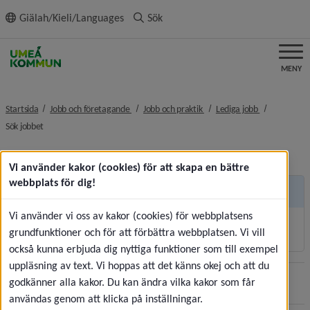
ll innehållet
Giälah/Kieli/Languages
Sök
MENY
nivå i brödsmulenavigeringen
nivå i brödsmulenavigeringe
nivå i brödsm
Startsida
Jobb och företagande
Jobb och praktik
Lediga jobb
nivå i brödsmulenavigeringen
Sök jobbet
Vi använder kakor (cookies) för att skapa en bättre
webbplats för dig!
Andra sidor
Vi använder vi oss av kakor (cookies) för webbplatsens
Korttidsvikariat och sommarjobb
grundfunktioner och för att förbättra webbplatsen. Vi vill
också kunna erbjuda dig nyttiga funktioner som till exempel
uppläsning av text. Vi hoppas att det känns okej och att du
godkänner alla kakor. Du kan ändra vilka kakor som får
Sidan uppdaterades
2026-07-30
Dela
användas genom att klicka på inställningar.