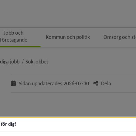
Jobb och
Kommun och politik
Omsorg och s
företagande
ingen
 i brödsmulenavigeringen
nivå i brödsmulenavigeringen
nivå i brödsmulenavigeringen
diga jobb
Sök jobbet
Sidan uppdaterades
2026-07-30
Dela
eny för Jobb och praktik
eny för Lediga jobb
för dig!