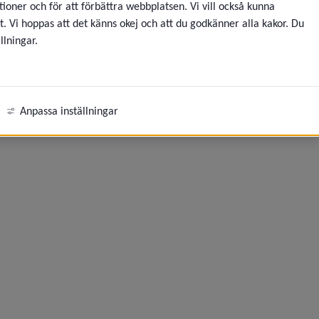
ioner och för att förbättra webbplatsen. Vi vill också kunna
t. Vi hoppas att det känns okej och att du godkänner alla kakor. Du
eny för Kommunen som arbetsgivare
llningar.
eny för Arbete för ungdomar
ny för Praktik och arbetsträning
Anpassa inställningar
ny för Starta och driva företag
eny för Mark och lokaler
ny för Tillstånd, regler och tillsyn
eny för Upphandling och inköp