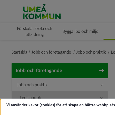
Förskola, skola och
Bygga, bo och miljö
utbildning
nivå i brödsmulenaviger
nivå
Startsida
Jobb och företagande
Jobb och praktik
Le
Jobb och företagande
Jobb och praktik
Underm
Lediga jobb
Underm
Vi använder kakor (cookies) för att skapa en bättre webbplats 
Korttidsvikariat och sommarjobb