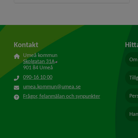
Kontakt
Hitt
Umeå kommun
Om 
Länk till annan webbplats, öppnas i n
Skolgatan 31A
901 84 Umeå
090-16 10 00
Til
umea.kommun@umea.se
Per
Frågor, felanmälan och synpunkter
Han