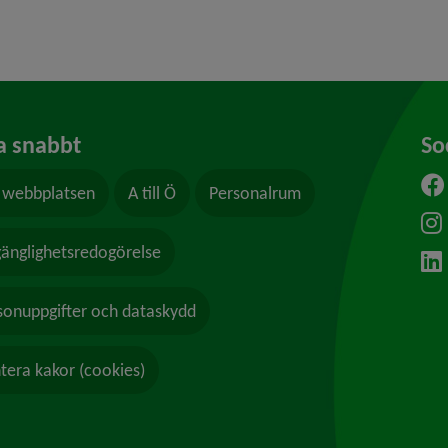
a snabbt
So
webbplatsen
A till Ö
Personalrum
ytt fönster.
lgänglighetsredogörelse
sonuppgifter och dataskydd
tera kakor (cookies)