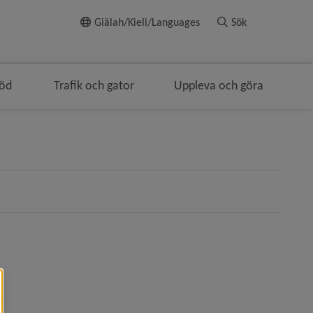
Till innehållet
Giälah/Kieli/Languages
Sök
töd
Trafik och gator
Uppleva och göra