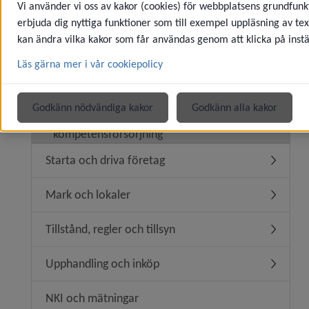
Vi använder vi oss av kakor (cookies) för webbplatsens grundfunkt
Kommunen som arbetsgivare
erbjuda dig nyttiga funktioner som till exempel uppläsning av tex
Underm
kan ändra vilka kakor som får användas genom att klicka på instä
Arbete för ungdomar
Underm
Läs gärna mer i vår cookiepolicy
Praktik och arbetsträning
Underme
Godkänn nödvändiga kakor
Godkänn alla kakor
Arbetssökande och
kompetensförsörjning
Starta och driva företag
Underme
Mark och lokaler
Underm
Tillstånd, regler och tillsyn
Underme
Upphandling och inköp
Underm
NKI och mätningar