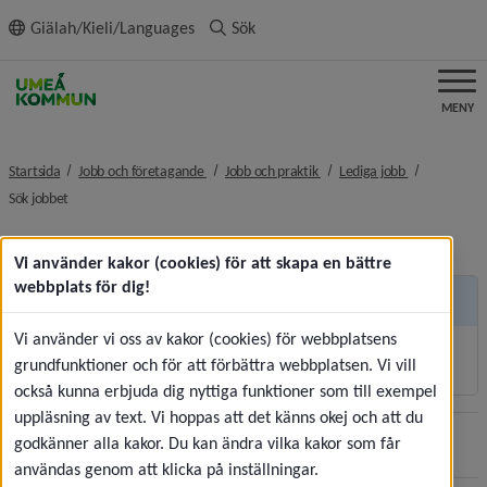
ll innehållet
Giälah/Kieli/Languages
Sök
MENY
nivå i brödsmulenavigeringen
nivå i brödsmulenavigeringe
nivå i brödsm
Startsida
Jobb och företagande
Jobb och praktik
Lediga jobb
nivå i brödsmulenavigeringen
Sök jobbet
Vi använder kakor (cookies) för att skapa en bättre
webbplats för dig!
Andra sidor
Vi använder vi oss av kakor (cookies) för webbplatsens
Korttidsvikariat och sommarjobb
grundfunktioner och för att förbättra webbplatsen. Vi vill
också kunna erbjuda dig nyttiga funktioner som till exempel
uppläsning av text. Vi hoppas att det känns okej och att du
godkänner alla kakor. Du kan ändra vilka kakor som får
Sidan uppdaterades
2026-07-30
Dela
användas genom att klicka på inställningar.