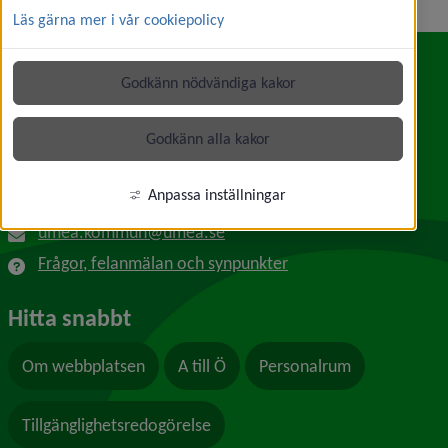
Läs gärna mer i vår cookiepolicy
Godkänn nödvändiga kakor
Kontakt
Umeå kommun
Godkänn alla kakor
Länk till annan webbplats, öppnas i nytt f
Skolgatan 31A
901 84 Umeå
Anpassa inställningar
090-16 10 00
umea.kommun@umea.se
Frågor, felanmälan och synpunkter
Hitta snabbt
Om webbplatsen
A till Ö
Personalrum
Tillgänglighetsredogörelse