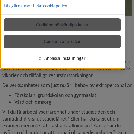
Läs gärna mer i vår cookiepolicy
Godkänn nödvändiga kakor
Korttidsvikariat och 
Godkänn alla kakor
sommarjobb
Anpassa inställningar
Är du intresserad av att söka ett extrajobb? Umeå kommun 
driver många verksamheter där det finns behov av korttids­
vikarier och tillfälliga resursförstärkningar.
De verksamheter som just nu är i behov av extrapersonal är
Förskolan, grundskolan och gymnasiet
Vård och omsorg
Vill du få arbetslivserfarenhet under studietiden och 
samtidigt dryga ut studielånet? Eller har du tagit ut din 
examen men inte fått fast anställning än? Kanske är du 
nyfiken på hur det är att jobba i olika verksamheter? Då är 