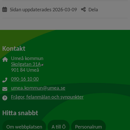
Sidan uppdaterades
2026-03-09
Dela
Kontakt
Umeå kommun
Länk till annan webbplats, öppnas i nytt f
Skolgatan 31A
901 84 Umeå
090-16 10 00
umea.kommun@umea.se
Frågor, felanmälan och synpunkter
Hitta snabbt
Om webbplatsen
A till Ö
Personalrum