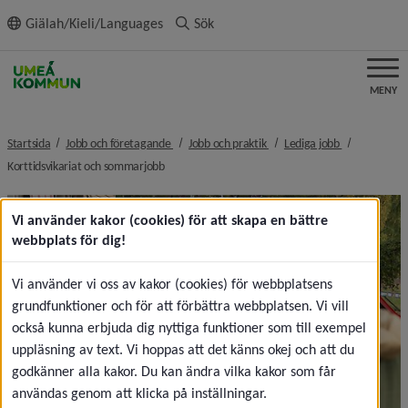
ll innehållet
Giälah/Kieli/Languages
Sök
MENY
nivå i brödsmulenavigeringen
nivå i brödsmulenavigeringe
nivå i brödsm
Startsida
Jobb och företagande
Jobb och praktik
Lediga jobb
nivå i brödsmulenavigeringen
Korttidsvikariat och sommarjobb
Vi använder kakor (cookies) för att skapa en bättre
webbplats för dig!
Vi använder vi oss av kakor (cookies) för webbplatsens
grundfunktioner och för att förbättra webbplatsen. Vi vill
också kunna erbjuda dig nyttiga funktioner som till exempel
uppläsning av text. Vi hoppas att det känns okej och att du
godkänner alla kakor. Du kan ändra vilka kakor som får
användas genom att klicka på inställningar.