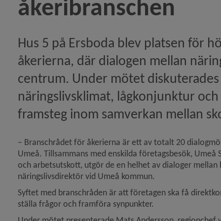
åkeribranschen
dighetssektor ger 120 nya jobb i Umeå)
Hus 5 på Ersboda blev platsen för hö
åkerierna, där dialogen mellan näri
centrum. Under mötet diskuterades 
näringslivsklimat, lågkonjunktur oc
framsteg inom samverkan mellan skol
– Branschrådet för åkerierna är ett av totalt 20 dialogm
Umeå. Tillsammans med enskilda företagsbesök, Umeå S
och arbetsutskott, utgör de en helhet av dialoger mellan
näringslivsdirektör vid Umeå kommun.
Syftet med branschråden är att företagen ska få direktk
ställa frågor och framföra synpunkter.
Under mötet presenterade Mats Andersson, regionchef vid