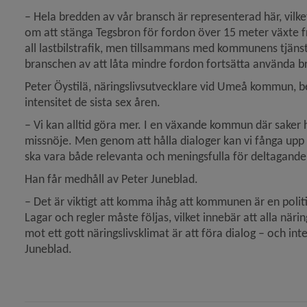
– Hela bredden av vår bransch är representerad här, vilke
om att stänga Tegsbron för fordon över 15 meter växte fr
all lastbilstrafik, men tillsammans med kommunens tjäns
branschen av att låta mindre fordon fortsätta använda 
Peter Öystilä, näringslivsutvecklare vid Umeå kommun, be
intensitet de sista sex åren.
– Vi kan alltid göra mer. I en växande kommun där saker 
missnöje. Men genom att hålla dialoger kan vi fånga up
ska vara både relevanta och meningsfulla för deltagande
Han får medhåll av Peter Juneblad.
– Det är viktigt att komma ihåg att kommunen är en politi
Lagar och regler måste följas, vilket innebär att alla närin
mot ett gott näringslivsklimat är att föra dialog – och in
Juneblad.