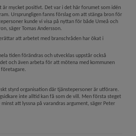
t är mycket positivt. Det var i det här forumet som idén 
am. Ursprungligen fanns förslag om att stänga bron för 
tepersoner kunde vi visa på nyttan för både Umeå och 
bron, säger Tomas Andersson.
rättar att arbetet med branschråden har ökat i 
hela tiden förändras och utvecklas uppstår också 
p det och även arbeta för att mötena med kommunen 
 företagare.
skt styrd organisation där tjänstepersoner är utförare. 
gsidkare inte alltid kan få som de vill. Men första steget 
te minst att lyssna på varandras argument, säger Peter 