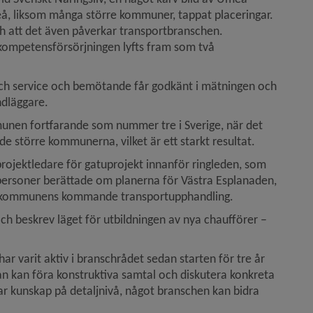
, liksom många större kommuner, tappat placeringar. 
ch att det även påverkar transportbranschen. 
mpetensförsörjningen lyfts fram som två 
ch service och bemötande får godkänt i mätningen och 
ndläggare.
munen fortfarande som nummer tre i Sverige, när det 
större kommunerna, vilket är ett starkt resultat.
ojektledare för gatuprojekt innanför ringleden, som 
ersoner berättade om planerna för Västra Esplanaden, 
h kommunens kommande transportupphandling.
och beskrev läget för utbildningen av nya chaufförer – 
r varit aktiv i branschrådet sedan starten för tre år 
n kan föra konstruktiva samtal och diskutera konkreta 
har kunskap på detaljnivå, något branschen kan bidra 