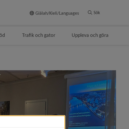
Till innehållet
Sök
Giälah/Kieli/Languages
töd
Trafik och gator
Uppleva och göra