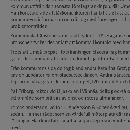
kommun utifrån den senaste företagsrankingen, där Umeå
Han konstaterade att lågkonjunkturen har bitit sig fast o
Kommunens information och dialog med företagen och ko
problemområden.
Kommunala tjänstepersoners attityder till företagande o
branschen tycker det är lätt att komma i kontakt med ha
Trots att Umeå tappat i totalrankingen placerar sig kom
gäller det sammanfattande omdömet i jämförelsen med de 
Från kommunens sida deltog bland andra Katarina Gref, pr
gav en uppdatering om stadsutvecklingen. Andra tjänstep
Tegsbron, Vasagatan, Renmarkstorget, I20-området oc
Pat Friberg, rektor vid Liljaskolan i Vännäs, deltog också 
ett område som präglas av brist och stora utmaningar.
Tomas Andersson, vd för E. Andersson & Söner Åkeri AB, ha
sedan. Han ser rådet som en värdefull mötesplats där ma
lösningar. Han konstaterar att alla tjänstepersoner inte 
med.