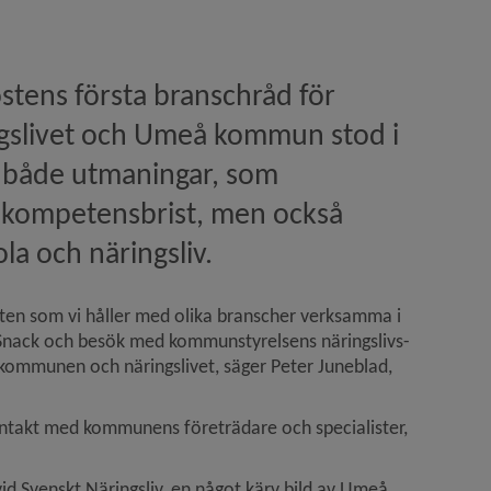
stens första branschråd för 
ngslivet och Umeå kommun stod i 
både utmaningar, som 
h kompetensbrist, men också 
a och näringsliv.
öten som vi håller med olika branscher verksamma i 
nack och besök med kommunstyrelsens näringslivs- 
 kommunen och näringslivet, säger Peter Juneblad, 
ontakt med kommunens företrädare och specialister, 
 Svenskt Näringsliv, en något kärv bild av Umeå 