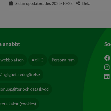
Sidan uppdaterades
2025-10-28
Dela
a snabbt
So
webbplatsen
A till Ö
Personalrum
ytt fönster.
lgänglighetsredogörelse
sonuppgifter och dataskydd
tera kakor (cookies)