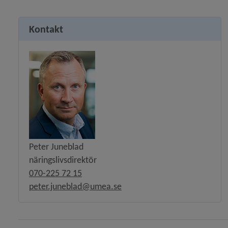
Kontakt
Peter Juneblad
näringslivsdirektör
070-225 72 15
peter.juneblad@umea.se