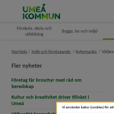
Förskola, skola och
Bygga, bo och miljö
utbildning
nivå i brödsmulenaviger
nivå i br
Startsida
Jobb och företagande
Nyhetsarkiv
Välbes
Fler nyheter
Företag får broschyr med råd om
(öppnar artikeln Företag får broschy
beredskap
Kultur och kreativitet driver tillväxt i
(öppnar artikeln Kultur och kreativitet driv
Umeå
Vi använder kakor (cookies) för at