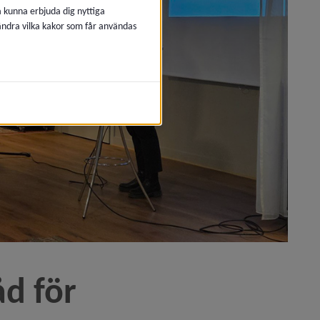
å kunna erbjuda dig nyttiga
 ändra vilka kakor som får användas
 Ersboda)
sutställningen i Osaka)
d för 