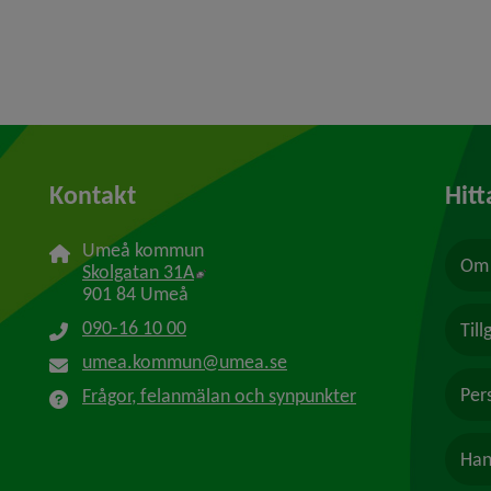
Kontakt
Hitt
Umeå kommun
Om 
Länk till annan webbplats, öppnas i n
Skolgatan 31A
901 84 Umeå
090-16 10 00
Til
umea.kommun@umea.se
Per
Frågor, felanmälan och synpunkter
Han