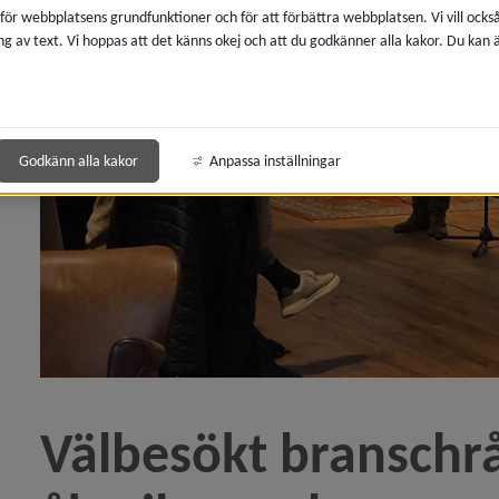
 för webbplatsens grundfunktioner och för att förbättra webbplatsen. Vi vill ocks
chråd för åkeribranschen)
ng av text. Vi hoppas att det känns okej och att du godkänner alla kakor. Du kan
å klassiska Umeåföretag i fokus – näringslivsbesök på
Godkänn alla kakor
Anpassa inställningar
sboda – första stopp för höstens företagsbesök)
matsu Forests Umeåsatsning uppmärksammas vid Värld
ande Umeåföretag med global marknad)
ln Flyget som räddar liv i hela Sverige)
Välbesökt branschrå
stanna i Västerbotten)