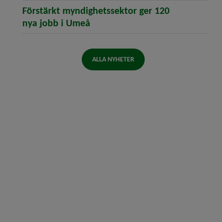
Förstärkt myndighetssektor ger 120
(öppnar artikeln Förstärkt myn
nya jobb i Umeå
ALLA NYHETER