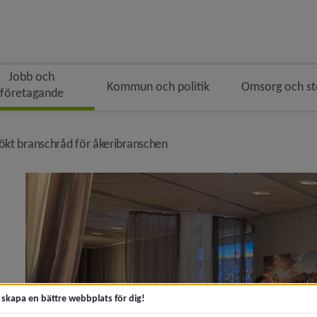
Jobb och
Kommun och politik
Omsorg och s
företagande
ingen
ödsmulenavigeringen
nivå i brödsmulenavigeringen
ökt branschråd för åkeribranschen
r med råd om beredskap)
er tillväxt i Umeå)
t skapa en bättre webbplats för dig!