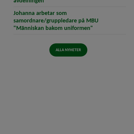
(öppnar artikeln Josefin arbetar so
avdelningen
Johanna arbetar som
samordnare/gruppledare på MBU
(öppnar artike
"Människan bakom uniformen"
ALLA NYHETER