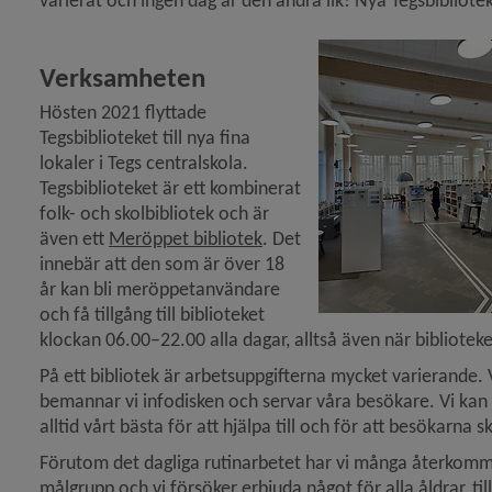
m projektledare på arbetsmarknad- och integrations­a
varierat och ingen dag är den andra lik! Nya Tegsbibliot
Verksamheten
ln Johanna arbetar som samordnare/gruppledare på
Hösten 2021 flyttade 
Tegsbiblioteket till nya fina 
lokaler i Tegs centralskola. 
Tegsbiblioteket är ett kombinerat 
folk- och skolbibliotek och är 
Länk till annan webbplats.
även ett 
Meröppet bibliotek
. Det 
innebär att den som är över 18 
år kan bli meröppetanvändare 
och få tillgång till biblioteket 
klockan 06.00–22.00 alla dagar, alltså även när bibliote
På ett bibliotek är arbetsuppgifterna mycket varierande. Va
bemannar vi infodisken och servar våra besökare. Vi kan 
alltid vårt bästa för att hjälpa till och för att besökarna sk
Förutom det dagliga rutinarbetet har vi många återkomman
målgrupp och vi försöker erbjuda något för alla åldrar, ti