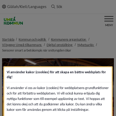
ll innehållet
Giälah/Kieli/Languages
Sök
MENY
nivå i brödsmulenavigeringen
nivå i brödsmulenavi
Startsida
Kommun och politik
Kommunens organisation
nivå i brödsmulenavigeringen
nivå i brödsmulenavigeringen
nivå i brödsmul
Vi bygger Umeå tillsammans
Digital omställning
Nyhetsarkiv
nivå i brödsmulenavigeringen
Sensorer smart arbetskompis när snötyngden ökar
Vi använder kakor (cookies) för att skapa en bättre webbplats för
dig!
Vi använder vi oss av kakor (cookies) för webbplatsens grundfunktioner
och för att förbättra webbplatsen. Vi vill också kunna erbjuda dig
nyttiga funktioner som till exempel uppläsning av text. Vi hoppas att
det känns okej och att du godkänner alla kakor. Du kan ändra vilka
kakor som får användas genom att klicka på inställningar.