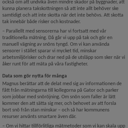
också om att undvika även mindre skador på byggnader, att 
kunna planera takskottningen så att inte allt behöver ske 
samtidigt och att inte skotta när det inte behövs. Att skotta 
tak innebär både risker och kostnader.
– Parallellt med sensorerna har vi fortsatt med vår 
traditionella mätning. Då går vi upp på tak och gör en 
manuell vägning av snöns tyngd. Om vi kan använda 
sensorer i stället sparar vi mycket tid, minskar 
arbetsmiljörisker och drar ned på de utsläpp som sker när vi 
åker runt för att mäta på våra fastigheter.
Data som gör nytta för många
Magnus berättar att de delat med sig av informationen de 
fått från mätningarna till kollegorna på Gator och parker 
som jobbar med snöröjning. Om snön som faller är lätt 
kommer den att sätta sig mer, och behovet av att forsla 
bort snö från stan minskar – och så har kommunens 
resurser använts smartare även där.
– Om vi hittar tillförlitliga mätmetoder som vi kan skala upp 