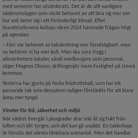
med sensorer har utvärderats. Det är de allt vanligare 
väderomslagen som väckt behovet av att lära sig mer om 
hur snö beter sig i ett föränderligt klimat. Efter 
brandstationens kollaps våren 2024 hamnade frågan högt 
på agendan.
– Förr var behovet av takskottning mer förutsägbart, men 
nu behöver vi ha mer koll. Man ska vara trygg i 
allmänhetens lokaler, såväl medborgare som personal, 
säger Magnus Olsson, driftingenjör inom Fastighet på Umeå 
kommun.
Testerna har gjorts på Nolia friidrottshall, som har ett 
passande tak som dessutom nyligen förstärkts för att klara 
ännu mer tyngd.
Vinster för tid, säkerhet och miljö
När vädret övergår i plusgrader drar snö åt sig fukt från 
luften och blir tyngre, och det kan gå snabbt. En takkollaps 
är förstås det värsta tänkbara scenariot. Men det handlar 