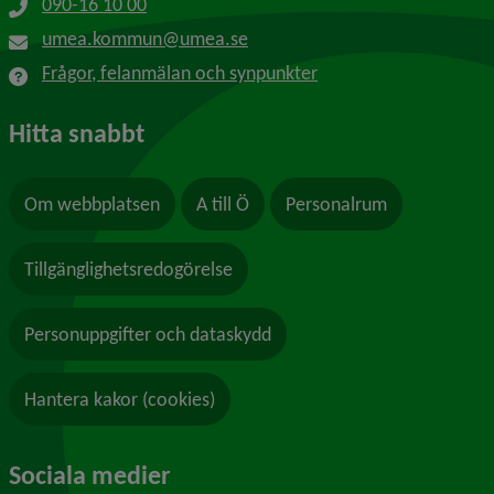
090-16 10 00
umea.kommun@umea.se
Frågor, felanmälan och synpunkter
Hitta snabbt
Om webbplatsen
A till Ö
Personalrum
Tillgänglighetsredogörelse
Personuppgifter och dataskydd
Hantera kakor (cookies)
Sociala medier