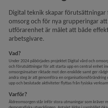
Digital teknik skapar förutsättningar 
omsorg och för nya grupperingar att 
utförarenhet är målet att både effekti
arbetsgivare.
Vad?
Under 2024 påbörjades projektet Digital vård och omsorg. 
och förutsättningar för att starta upp en central enhet i
omsorgsinsatser riktade mot den enskilde samt ger rådgivn
andra steg är att genomföra en organisationsförändring dä
upp och beslutade aktiviteter flyttas från fysiska verksam
Varför?
Äldreomsorgen står inför stora utmaningar som kräver nya
demografiska utvecklingen. Antalet äldre i samhället ök