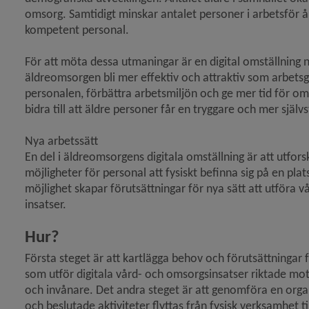
omsorg. Samtidigt minskar antalet personer i arbetsför ålde
kompetent personal.
För att möta dessa utmaningar är en digital omställning n
äldreomsorgen bli mer effektiv och attraktiv som arbetsgi
personalen, förbättra arbetsmiljön och ge mer tid för oms
bidra till att äldre personer får en tryggare och mer själv
Nya arbetssätt
En del i äldreomsorgens digitala omställning är att utfors
möjligheter för personal att fysiskt befinna sig på en plat
möjlighet skapar förutsättningar för nya sätt att utföra 
insatser.
Hur?
Första steget är att kartlägga behov och förutsättningar 
som utför digitala vård- och omsorgsinsatser riktade mot 
och invånare. Det andra steget är att genomföra en organ
och beslutade aktiviteter flyttas från fysisk verksamhet t