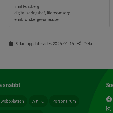
Emil Forsberg
digitaliseringshef, äldreomsorg
emil.forsberg@umea.se
Sidan uppdaterades
2026-01-16
Dela
a snabbt
So
webbplatsen
A till Ö
Personalrum
ytt fönster.