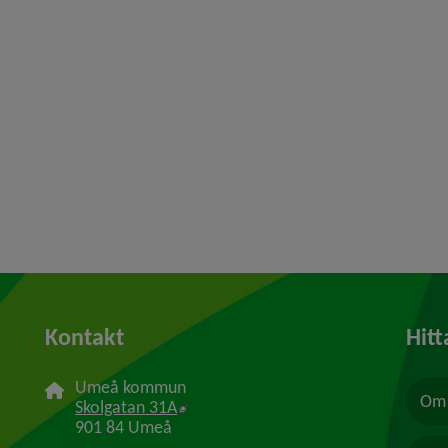
Kontakt
Hitt
Umeå kommun
Om 
Länk till annan webbplats, öppnas i n
Skolgatan 31A
901 84 Umeå