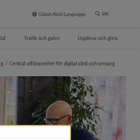
Till innehållet
Sök
Giälah/Kieli/Languages
töd
Trafik och gator
Uppleva och göra
nivå i brödsmulenavigeringen
nivå i bröd
rg
Central utförarenhet för digital vård och omsorg