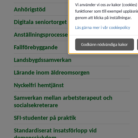
Vi använder vi oss av kakor (cookies)
Anhörigstöd
funktioner som till exempel uppläsni
genom att klicka på inställningar.
Digitala seniortorget
Läs gärna mer i vår cookiepolicy
Anställningsprocessen
Godkänn nödvändiga kakor
Fallförebyggande
Landsbygdssamverkan
Lärande inom äldreomsorgen
Nyckelfri hemtjänst
Samverkan mellan arbetsterapeut och
socialsekreterare
SFI-studenter på praktik
Standardiserat insatsförlopp vid
demenssjukdom