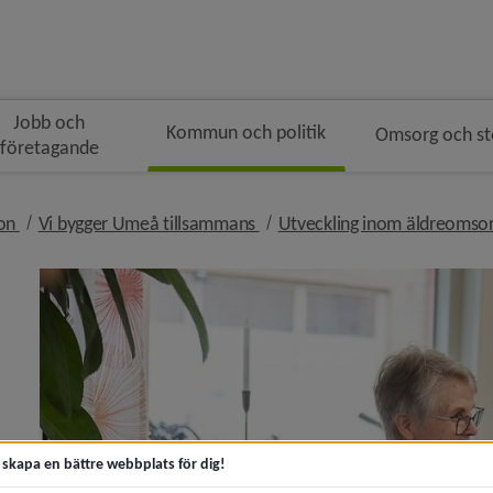
Jobb och
Kommun och politik
Omsorg och s
företagande
gen
nivå i brödsmulenavigeringen
nivå i brödsmulenavigeringen
ion
Vi bygger Umeå tillsammans
Utveckling inom äldreomso
t skapa en bättre webbplats för dig!