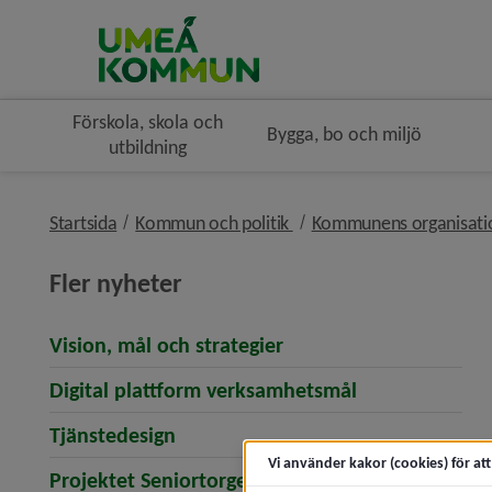
Förskola, skola och
Bygga, bo och miljö
utbildning
nivå i brödsmulenavigerin
Startsida
Kommun och politik
Kommunens organisat
Fler nyheter
Vision, mål och strategier
Digital plattform verksamhetsmål
Tjänstedesign
Vi använder kakor (cookies) för at
Projektet Seniortorget