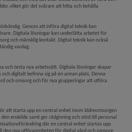
r, vilket gör det svårare att hitta och behålla 
ödvändig. Genom att införa digital teknik kan 
vare. Digitala lösningar kan underlätta arbetet för 
org och mänsklig kontakt. Digital teknik kan också 
ständig vardag.
ka och testa nya arbetssätt. Digitala lösningar skapar 
s och digitalt befinna sig på en annan plats. Denna 
vård och omsorg och för nya grupperingar att utföra 
för att starta upp en central enhet inom äldreomsorgen 
den enskilde samt ger rådgivning och stöd till personal 
isationsförändring där en central enhet startas upp 
ill den nya utförarenheten för digital vård och omsorg.