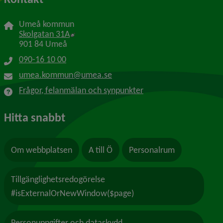
Umeå kommun
Länk till annan webbplats, öppnas i nytt f
Skolgatan 31A
901 84 Umeå
090-16 10 00
umea.kommun@umea.se
Frågor, felanmälan och synpunkter
Hitta snabbt
Om webbplatsen
A till Ö
Personalrum
Tillgänglighetsredogörelse
#isExternalOrNewWindow($page)
Personuppgifter och dataskydd