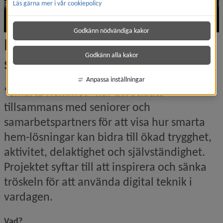
Läs gärna mer i vår cookiepolicy
Godkänn nödvändiga kakor
Digitalisering i din vardag – 
Godkänn alla kakor
smarta hemmet
Anpassa inställningar
"Smarta hemmet" har utvecklats 
tillsammans med seniorer och 
samarbetspartners för att visa hur smarta 
hem-lösningar kan bidra till ökad trygghet, 
aktivitet, delaktighet och självständighet. 
Projektet syftar till att inspirera och sänka 
tröskeln för att använda digital teknik i 
vardagen.
Vad?