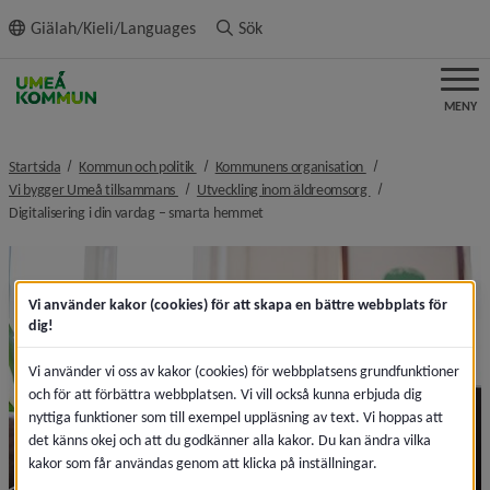
ll innehållet
Giälah/Kieli/Languages
Sök
MENY
nivå i brödsmulenavigeringen
nivå i brödsmulenavi
Startsida
Kommun och politik
Kommunens organisation
nivå i brödsmulenavigeringen
nivå i brödsmulenav
Vi bygger Umeå tillsammans
Utveckling inom äldreomsorg
nivå i brödsmulenavigeringen
Digitalisering i din vardag – smarta hemmet
Vi använder kakor (cookies) för att skapa en bättre webbplats för
dig!
Vi använder vi oss av kakor (cookies) för webbplatsens grundfunktioner
och för att förbättra webbplatsen. Vi vill också kunna erbjuda dig
nyttiga funktioner som till exempel uppläsning av text. Vi hoppas att
det känns okej och att du godkänner alla kakor. Du kan ändra vilka
kakor som får användas genom att klicka på inställningar.