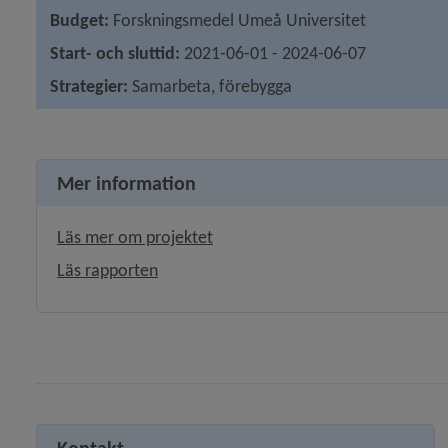
Budget:
 Forskningsmedel Umeå Universitet
Start- och sluttid:
 2021-06-01 - 2024-06-07
Strategier: 
Samarbeta, förebygga
Mer information
Länk till annan webbplats, öppnas
Läs mer om projektet
, 16.7 MB, öppnas i nytt fönster.
Läs rapporten