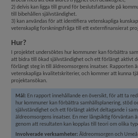
2) delvis kan ligga till grund för beslutsfattande på kommu
till bibehållen självständighet.
3) kan användas för att identifiera vetenskapliga kunska
vetenskaplig forskningsfråga till ett externfinansierat pro
Hur?
I projektet undersöktes hur kommuner kan förbättra samhäl
att bidra till ökad självständighet och ett förlängt aktivt
förlängt steg in till äldreomsorgens insatser. Rapporten ä
vetenskapliga kvalitetskriterier, och kommer att kunna tjä
projektansökan.
Mål:
 En rapport innehållande en översikt, för att ta re
hur kommuner kan förbättra samhällsplanering, stöd och s
självständighet och ett förlängt aktivt deltagande i samh
äldreomsorgens insatser. En mer långsiktig förväntan är 
genom att resultaten kan kopplas till teori om olika ty
Involverade verksamheter: 
Äldreomsorgen och Umeå Un