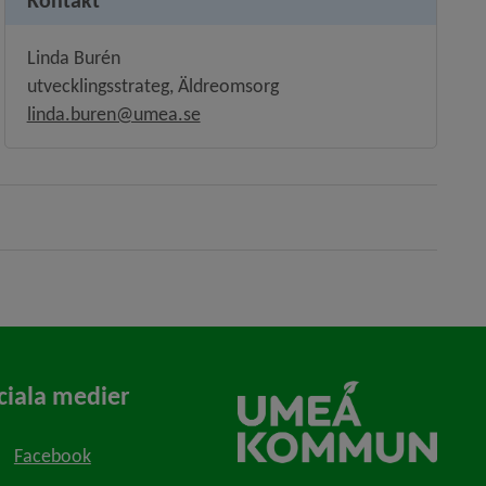
Kontakt
Linda Burén
utvecklingsstrateg, Äldreomsorg
linda.buren@umea.se
ciala medier
Facebook