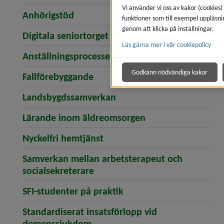
Vi använder vi oss av kakor (cookies)
Anhörigstöd
funktioner som till exempel uppläsni
genom att klicka på inställningar.
Digitala seniortorget
Läs gärna mer i vår cookiepolicy
Anställningsprocessen
Godkänn nödvändiga kakor
Fallförebyggande
Landsbygdssamverkan
Lärande inom äldreomsorgen
Nyckelfri hemtjänst
Samverkan mellan arbetsterapeut och
socialsekreterare
SFI-studenter på praktik
Standardiserat insatsförlopp vid
demenssjukdom