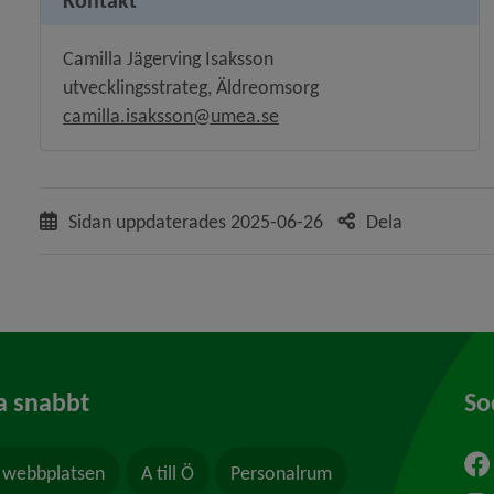
Kontakt
Camilla Jägerving Isaksson
utvecklingsstrateg, Äldreomsorg
camilla.isaksson@umea.se
Sidan uppdaterades
2025-06-26
Dela
a snabbt
So
webbplatsen
A till Ö
Personalrum
ytt fönster.