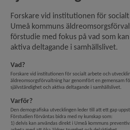
Forskare vid institutionen för socialt
Umeå kommuns äldreomsorgsförvalt
förstudie med fokus på vad som kan 
aktiva deltagande i samhällslivet.
Vad?
Forskare vid institutionen för socialt arbete och utveck
äldreomsorgsförvaltning har genomfört en gemensam för
självständighet och aktiva deltagande i samhällslivet.
Varför?
Den demografiska utvecklingen leder till att ett gap uppst
Förstudien förväntas bidra med ny kunskap som:
1) delvis kan användas direkt i Umeå kommuns preventiva 
arbeta med att öka äldres trygghet och delaktighet,