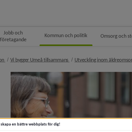
Jobb och
Kommun och politik
Omsorg och s
företagande
gen
nivå i brödsmulenavigeringen
nivå i brödsmulenavigeringen
ion
Vi bygger Umeå tillsammans
Utveckling inom äldreomso
t skapa en bättre webbplats för dig!