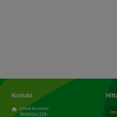
Kontakt
Hitt
Umeå kommun
Om 
Länk till annan webbplats, öppnas i n
Skolgatan 31A