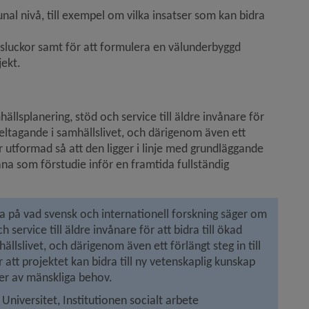
nal nivå, till exempel om vilka insatser som kan bidra 
psluckor samt för att formulera en välunderbyggd 
jekt.
lsplanering, stöd och service till äldre invånare för 
 deltagande i samhällslivet, och därigenom även ett 
r utformad så att den ligger i linje med grundläggande 
na som förstudie inför en framtida fullständig 
da på vad svensk och internationell forskning säger om 
ervice till äldre invånare för att bidra till ökad 
ällslivet, och därigenom även ett förlängt steg in till 
att projektet kan bidra till ny vetenskaplig kunskap 
per av mänskliga behov.
iversitet, Institutionen socialt arbete