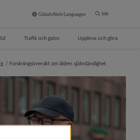
Till innehållet
Sök
Giälah/Kieli/Languages
töd
Trafik och gator
Uppleva och göra
nivå i brödsmulenavigeringen
nivå i brödsmul
rg
Forskningsöversikt om äldres självständighet