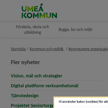
Förskola, skola och
Bygga, bo och miljö
utbildning
nivå i brödsmulenavigerin
Startsida
Kommun och politik
Kommunens organisat
Fler nyheter
Vision, mål och strategier
Digital plattform verksamhetsmål
Tjänstedesign
Vi använder kakor (cookies) för at
Projektet Seniortorget