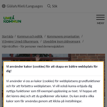
ll innehållet
Giälah/Kieli/Languages
Sök
MENY
nivå i brödsmulenavigeringen
nivå i brödsmulenavi
Startsida
Kommun och politik
Kommunens organisation
nivå i brödsmulenavigeringen
nivå i brödsmulenav
Vi bygger Umeå tillsammans
Utveckling inom äldreomsorg
nivå i brödsmulenavigeringen
Hjärnträffen – för personer med demenssjukdom
Vi använder kakor (cookies) för att skapa en bättre webbplats för
dig!
Vi använder vi oss av kakor (cookies) för webbplatsens grundfunktioner
och för att förbättra webbplatsen. Vi vill också kunna erbjuda dig
nyttiga funktioner som till exempel uppläsning av text. Vi hoppas att
det känns okej och att du godkänner alla kakor. Du kan ändra vilka
kakor som får användas genom att klicka på inställningar.