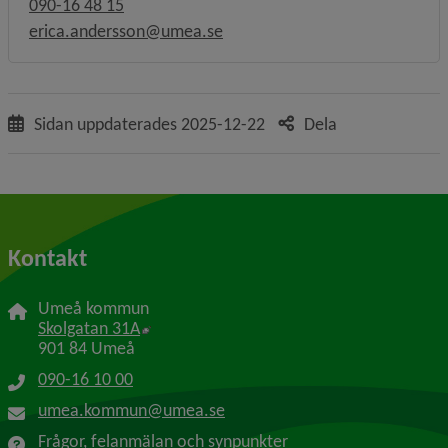
090-16 48 15
erica.andersson@umea.se
Sidan uppdaterades
2025-12-22
Dela
Kontakt
Umeå kommun
Länk till annan webbplats, öppnas i nytt f
Skolgatan 31A
901 84 Umeå
090-16 10 00
umea.kommun@umea.se
Frågor, felanmälan och synpunkter