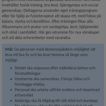
innehåller fysisk träning, bra kost, hjärngympa och social 
gemenskap. Deltagarna använder eget träningsprogram 
eller får hjälp av fysioterapeut att skapa ett, med fokus på 
balans, styrka och kondition. Efter träningen fikar alla 
tillsammans och pratar om vardagstips, kost, hjälpmedel 
och stöd i samhället. Här ges utrymme för nya vänskaper 
och att dela erfarenheter med varandra.
Mål: 
Ge personer med demenssjukdom möjlighet att 
leva ett bra liv och bo kvar hemma så länge som 
möjligt.
Stödet ska anpassas efter individens behov och 
förutsättningar.
Insatserna ska samordnas, främja hälsa och 
förebygga ohälsa.
Personal ska arbeta utifrån evidens och beprövad 
erfarenhet
Anhöriga ska få tillgång till rätt stöd och kunskap 
för att kunna utöva frivillig anhörigvård på ett 