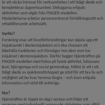
är att väcka intresse för verksamheten i ett tidigt skede och 
kompletterar dagverksamhet. Deltagarna erbjuds 
aktiviteter som utgår från FINGER-modellen. 
Medarbetarna arbetar personcentrerat förhållningssätt och 
rehabiliterande arbetssätt.
Varför?
Forskning visar att livsstilsförändringar kan skjuta upp ett 
insjuknande i demenssjukdom och öka chansen att 
bibehålla funktioner och förmågor hos dem som har 
insjuknat i demenssjukdom. Därför bygger Hjärnträffen på 
FINGER-modellen med fokus på fysisk aktivitet, hälsosam 
kost, hjärngympa och social gemenskap. Målet är att i ett 
tidigt skede av sjukdomsförloppet ge stöd för ett bra liv och 
möjlighet att bo kvar hemma längre – och även erbjuda 
information och stöd till anhöriga.
Hur?
Hjärnträffen är öppet en dag i veckan och följer ett 
program med individuellt anpassade aktiviteter som alltid 