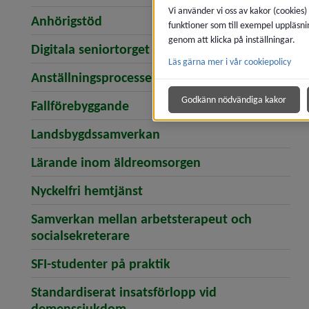
Vi använder vi oss av kakor (cookies)
Anhörigstöd
funktioner som till exempel uppläsni
genom att klicka på inställningar.
Digitala seniortorget
Läs gärna mer i vår cookiepolicy
Anställningsprocessen
Godkänn nödvändiga kakor
Fallförebyggande
Landsbygdssamverkan
Lärande inom äldreomsorgen
Nyckelfri hemtjänst
Samverkan mellan arbetsterapeut och
socialsekreterare
SFI-studenter på praktik
Standardiserat insatsförlopp vid
demenssjukdom