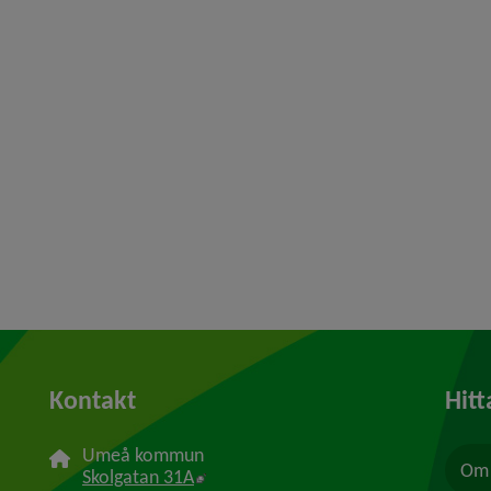
Kontakt
Hitt
Umeå kommun
Om 
Länk till annan webbplats, öppnas i n
Skolgatan 31A