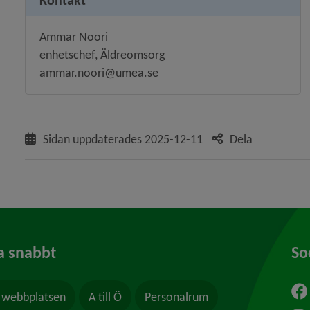
Ammar Noori
enhetschef, Äldreomsorg
ammar.noori@umea.se
Sidan uppdaterades
2025-12-11
Dela
a snabbt
So
webbplatsen
A till Ö
Personalrum
ytt fönster.