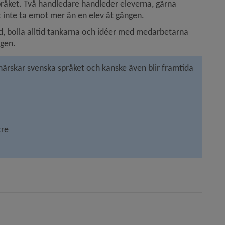
 språket. Två handledare handleder eleverna, gärna 
 inte ta emot mer än en elev åt gången.
d, bolla alltid tankarna och idéer med medarbetarna 
ngen.
härskar svenska språket och kanske även blir framtida 
tre