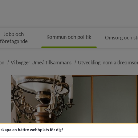
Jobb och
Kommun och politik
Omsorg och s
företagande
gen
nivå i brödsmulenavigeringen
nivå i brödsmulenavigeringen
ion
Vi bygger Umeå tillsammans
Utveckling inom äldreomso
t skapa en bättre webbplats för dig!