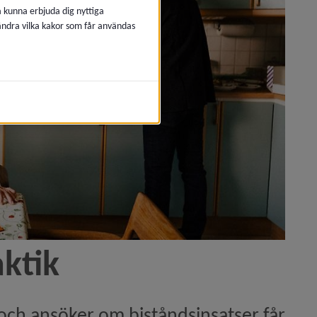
å kunna erbjuda dig nyttiga
 ändra vilka kakor som får användas
aktik
och ansöker om biståndsinsatser får 