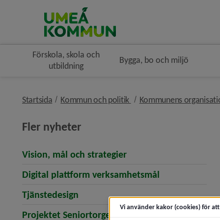
Förskola, skola och
Bygga, bo och miljö
utbildning
nivå i brödsmulenavigerin
Startsida
Kommun och politik
Kommunens organisat
Fler nyheter
Vision, mål och strategier
Digital plattform verksamhetsmål
Tjänstedesign
Vi använder kakor (cookies) för at
Projektet Seniortorget