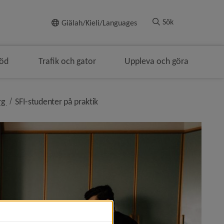
Till innehållet
Sök
Giälah/Kieli/Languages
töd
Trafik och gator
Uppleva och göra
nivå i brödsmulenavigeringen
nivå i brödsmulenavigeringen
rg
SFI-studenter på praktik