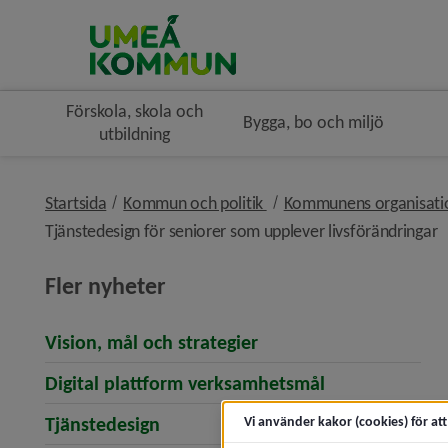
Förskola, skola och
Bygga, bo och miljö
utbildning
nivå i brödsmulenavigerin
Startsida
Kommun och politik
Kommunens organisat
n
Tjänstedesign för seniorer som upplever livsförändringar
Fler nyheter
Vision, mål och strategier
Digital plattform verksamhetsmål
Tjänstedesign
Vi använder kakor (cookies) för at