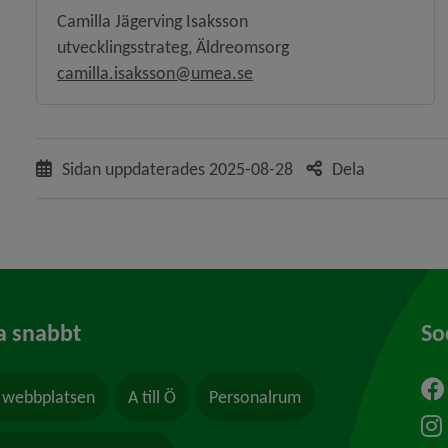
Camilla Jägerving Isaksson
utvecklingsstrateg, Äldreomsorg
camilla.isaksson@umea.se
Sidan uppdaterades
2025-08-28
Dela
a snabbt
So
webbplatsen
A till Ö
Personalrum
ytt fönster.