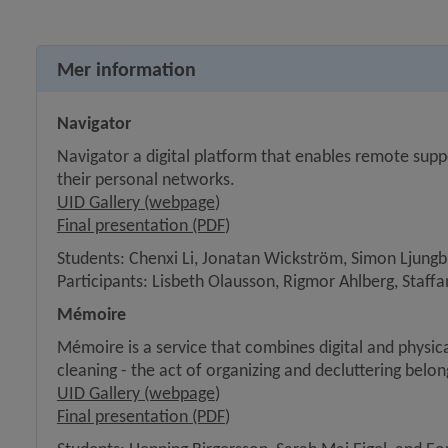
Mer information
Navigator
Navigator a digital platform that enables remote sup
their personal networks. 
Länk till annan webbplats, öppnas
UID Gallery (webpage
) 
, 10.9 MB, öppnas i nytt fönster
Final presentation (PDF
)
Students: Chenxi Li, Jonatan Wickström, Simon Ljungb
Participants: Lisbeth Olausson, Rigmor Ahlberg, Staffa
Mémoire
Mémoire is a service that combines digital and physica
cleaning - the act of organizing and decluttering belon
Länk till annan webbplats, öppnas
UID Gallery (webpage
) 
, 29.8 MB, öppnas i nytt fönster
Final presentation (PDF
)