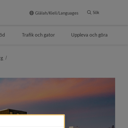
Till innehållet
Sök
Giälah/Kieli/Languages
töd
Trafik och gator
Uppleva och göra
nivå i brödsmulenavigeringen
rg