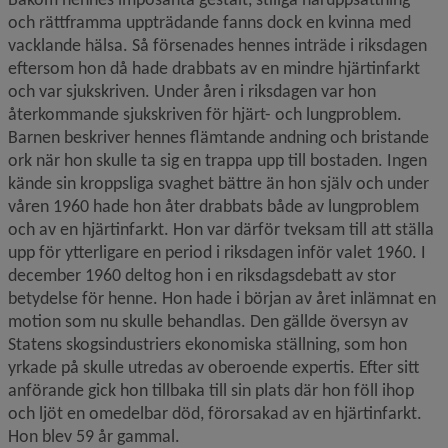
och rättframma uppträdande fanns dock en kvinna med 
vacklande hälsa. Så försenades hennes inträde i riksdagen 
eftersom hon då hade drabbats av en mindre hjärtinfarkt 
och var sjukskriven. Under åren i riksdagen var hon 
återkommande sjukskriven för hjärt- och lungproblem. 
Barnen beskriver hennes flämtande andning och bristande 
ork när hon skulle ta sig en trappa upp till bostaden. Ingen 
kände sin kroppsliga svaghet bättre än hon själv och under 
våren 1960 hade hon åter drabbats både av lungproblem 
och av en hjärtinfarkt. Hon var därför tveksam till att ställa 
upp för ytterligare en period i riksdagen inför valet 1960. I 
december 1960 deltog hon i en riksdagsdebatt av stor 
betydelse för henne. Hon hade i början av året inlämnat en 
motion som nu skulle behandlas. Den gällde översyn av 
Statens skogsindustriers ekonomiska ställning, som hon 
yrkade på skulle utredas av oberoende expertis. Efter sitt 
anförande gick hon tillbaka till sin plats där hon föll ihop 
och ljöt en omedelbar död, förorsakad av en hjärtinfarkt. 
Hon blev 59 år gammal.