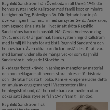
Ragnhild Sandström från Överboda in till Umeå 1948 där 
hennes syster Ingrid Källström med familj köpt en mindre 
fastighet på Teg, Bölevägen 36. Där flyttade hon in på 
övervåningen tillsammans med sin syster Gerda Andersson, 
som ägnade sina sista år i livet år att sköta Ragnhild 
Sandströms barn och hushåll. När Gerda Andersson dog 
1951, endast 47 år gammal, fanns systern Ingrid Källström 
med familj till hands för att bistå Ragnhild Sandström och 
hennes barn. Även olika barnflickor anställdes för att vara 
med barnen under alla de många veckor som Ragnhild 
Sandström tillbringade i Stockholm.
Riksdagsarbetet krävde inläsning av mängder av material 
och hon beklagade att hennes stora intresse för historia 
och litteratur fick stå tillbaka. Kanske kompenserades detta 
en smula av engagemanget i Västerbottens läns 
hembygdsförbund, där hon inte bara var medlem utan 
också satt i dess styrelse från 1949 fram till sin död.
F
Ragnhild Sandström fick 