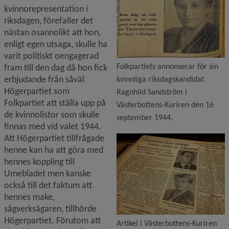
kvinnorepresentation i 
riksdagen, förefaller det 
nästan osannolikt att hon, 
enligt egen utsaga, skulle ha 
varit politiskt oengagerad 
Folkpartiets annonserar för sin
fram till den dag då hon fick 
erbjudande från såväl 
kvinnliga riksdagskandidat
Högerpartiet som 
Ragnhild Sandström i
Folkpartiet att ställa upp på 
Västerbottens-Kuriren den 16
de kvinnolistor som skulle 
september 1944.
finnas med vid valet 1944. 
F
Att Högerpartiet tillfrågade 
henne kan ha att göra med 
hennes koppling till 
Umebladet men kanske 
också till det faktum att 
hennes make, 
sågverksägaren, tillhörde 
Högerpartiet. Förutom att 
Artikel i Västerbottens-Kuriren