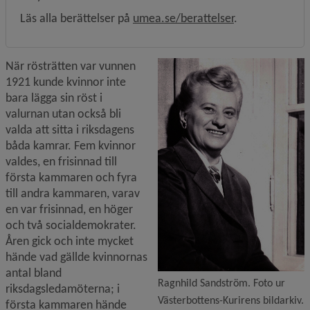
Läs alla berättelser på 
umea.se/berattelser
.
F
När rösträtten var vunnen 
1921 kunde kvinnor inte 
bara lägga sin röst i 
valurnan utan också bli 
valda att sitta i riksdagens 
båda kamrar. Fem kvinnor 
valdes, en frisinnad till 
första kammaren och fyra 
till andra kammaren, varav 
en var frisinnad, en höger 
och två socialdemokrater. 
Åren gick och inte mycket 
hände vad gällde kvinnornas 
antal bland 
Ragnhild Sandström. Foto ur
riksdagsledamöterna; i 
Västerbottens-Kurirens bildarkiv.
första kammaren hände 