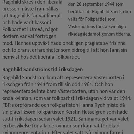
Ragnhild skrev i den liberala 
den 28 september 1944 som
pressen måste framhållas 
berättar att Ragnhild Sandström
att Ragnhilds far var liberal 
valts för Folkpartiet som
och hade varit kassör i 
Västerbottens första kvinnliga
Folkpartiet i Umeå, något 
riksdagsledamot genom tiderna.
dottern var väl förtrogen 
med. Hennes uppväxt hade onekligen präglats av frisinne 
och tolerans, erfarenheter som bidrog till att hon fann sin 
hemvist hos det liberala Folkpartiet.
Ragnhild Sandströms tid i riksdagen
Ragnhild Sandström kom att representera Västerbotten i 
riksdagen från 1944 fram till sin död 1961. Och hon 
representerade inte bara Västerbotten, utan hon var den 
enda kvinnan, som var folkpartist i riksdagen vid valet 1944. 
FBF:s ordförande och folkpartisten Hanna Rydh miste då 
sin plats liksom folkpartisten Kerstin Hesselgren som hade 
suttit i riksdagen sedan valet 1921. Sammantaget var valet 
en besvikelse för alla de kvinnor som kämpat för ökad 
kvinnorepresentation. Efter valet satt två kvinnor färre i 