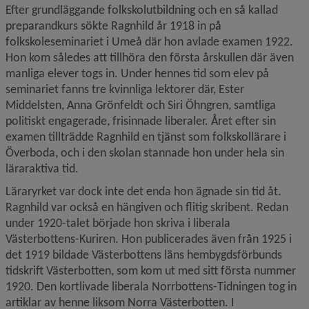
Efter grundläggande folkskolutbildning och en så kallad 
preparandkurs sökte Ragnhild år 1918 in på 
folkskoleseminariet i Umeå där hon avlade examen 1922. 
Hon kom således att tillhöra den första årskullen där även 
manliga elever togs in. Under hennes tid som elev på 
seminariet fanns tre kvinnliga lektorer där, Ester 
Middelsten, Anna Grönfeldt och Siri Öhngren, samtliga 
politiskt engagerade, frisinnade liberaler. Året efter sin 
examen tillträdde Ragnhild en tjänst som folkskollärare i 
Överboda, och i den skolan stannade hon under hela sin 
läraraktiva tid.
Läraryrket var dock inte det enda hon ägnade sin tid åt. 
Ragnhild var också en hängiven och flitig skribent. Redan 
under 1920-talet började hon skriva i liberala 
Västerbottens-Kuriren. Hon publicerades även från 1925 i 
det 1919 bildade Västerbottens läns hembygdsförbunds 
tidskrift Västerbotten, som kom ut med sitt första nummer 
1920. Den kortlivade liberala Norrbottens-Tidningen tog in 
artiklar av henne liksom Norra Västerbotten. I 