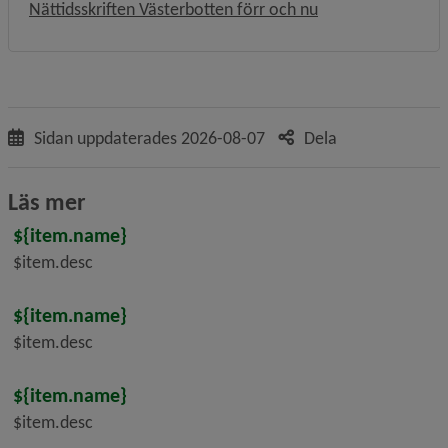
Länk till annan we
Nättidsskriften Västerbotten förr och nu
Sidan uppdaterades
2026-08-07
Dela
Läs mer
${item.name}
$item.desc
${item.name}
$item.desc
${item.name}
$item.desc