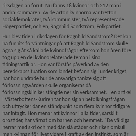
riksdagen än förut. Nu fanns 18 kvinnor och 212 män i 
andra kammaren. Av de arton kvinnorna var tretton 
socialdemokrater, två kommunister, två representerade 
Högerpartiet, och en, Ragnhild Sandström, Folkpartiet.
Hur blev tiden i riksdagen för Ragnhild Sandström? Det kan 
ha funnits förväntningar på att Ragnhild Sandström skulle 
ägna sig åt så kallade kvinnofrågor eftersom hon åren före 
tog upp en del kvinnorelaterade teman i sina 
tidningsartiklar. Hon var förstås påverkad av den 
beredskapssituation som landet befann sig i under kriget, 
när hon undrade hur de ansvariga tänkte sig att 
förlossningsvården skulle organiseras då 
förlossningskliniker stängde ner sin verksamhet. I en artikel 
i Västerbottens-Kuriren tar hon sig an befolkningsfrågan 
och uttrycker där en ståndpunkt som flera kvinnor tidigare 
har intagit. Hon menar att kvinnor i alla tider, särskilt 
orostider, har värnat om barnen och hemmet. ”De väldiga 
herrar med skri och med dån slå städer och riken omkull, 
men kvinnan för livet vidare i kraft av den instinkt, som är 