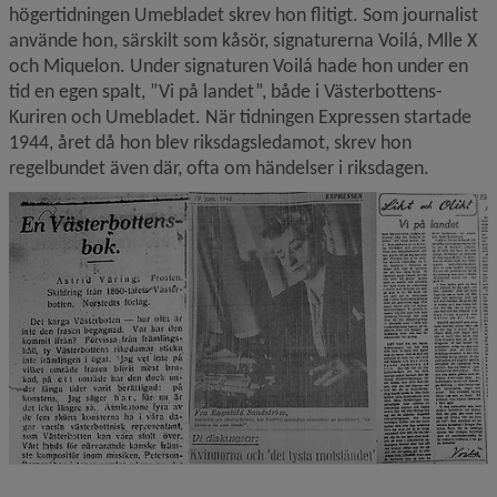
högertidningen Umebladet skrev hon flitigt. Som journalist 
använde hon, särskilt som kåsör, signaturerna Voilá, Mlle X 
och Miquelon. Under signaturen Voilá hade hon under en 
tid en egen spalt, ”Vi på landet”, både i Västerbottens-
Kuriren och Umebladet. När tidningen Expressen startade 
1944, året då hon blev riksdagsledamot, skrev hon 
regelbundet även där, ofta om händelser i riksdagen.
F