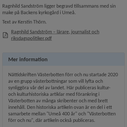
Ragnhild Sandström ligger begravd tillsammans med sin 
make på Backens kyrkogård i Umeå.
Text av Kerstin Thörn.
Ragnhild Sandström – lärare, journalist och
, 3.9 MB, öppnas i nytt fönster.
riksdagspolitiker.pdf
Mer information
Nättidskriften Västerbotten förr och nu startade 2020 
av en grupp västerbottningar som vill lyfta och 
synliggöra vår del av landet. Här publiceras kultur- 
och kulturhistoriska artiklar med förankring i 
Västerbotten av många skribenter och med brett 
innehåll. Den historiska artikeln ovan är en del i ett 
samarbete mellan "Umeå 400 år" och "Västerbotten 
förr och nu", där artikeln också publiceras. 