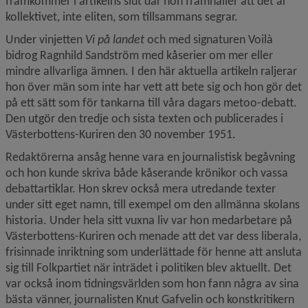
framkommer i artikelns slut där hon framhåller att det är 
kollektivet, inte eliten, som tillsammans segrar.
Under vinjetten 
Vi på landet
 och med signaturen Voilà 
bidrog Ragnhild Sandström med kåserier om mer eller 
mindre allvarliga ämnen. I den här aktuella artikeln raljerar 
hon över män som inte har vett att bete sig och hon gör det 
på ett sätt som för tankarna till våra dagars metoo-debatt. 
Den utgör den tredje och sista texten och publicerades i 
Västerbottens-Kuriren den 30 november 1951.
Redaktörerna ansåg henne vara en journalistisk begåvning 
och hon kunde skriva både kåserande krönikor och vassa 
debattartiklar. Hon skrev också mera utredande texter 
under sitt eget namn, till exempel om den allmänna skolans 
historia. Under hela sitt vuxna liv var hon medarbetare på 
Västerbottens-Kuriren och menade att det var dess liberala, 
frisinnade inriktning som underlättade för henne att ansluta 
sig till Folkpartiet när inträdet i politiken blev aktuellt. Det 
var också inom tidningsvärlden som hon fann några av sina 
bästa vänner, journalisten Knut Gafvelin och konstkritikern 