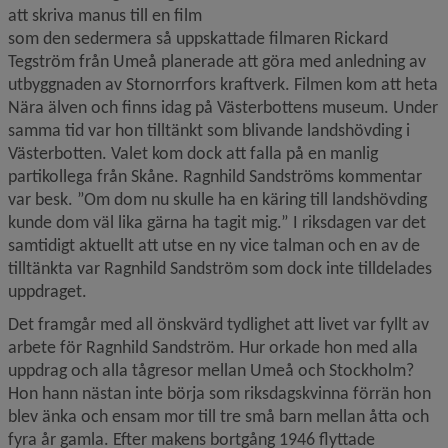
att skriva manus till en film 
som den sedermera så uppskattade filmaren Rickard 
Tegström från Umeå planerade att göra med anledning av 
utbyggnaden av Stornorrfors kraftverk. Filmen kom att heta 
Nära älven och finns idag på Västerbottens museum. Under 
samma tid var hon tilltänkt som blivande landshövding i 
Västerbotten. Valet kom dock att falla på en manlig 
partikollega från Skåne. Ragnhild Sandströms kommentar 
var besk. ”Om dom nu skulle ha en käring till landshövding 
kunde dom väl lika gärna ha tagit mig.” I riksdagen var det 
samtidigt aktuellt att utse en ny vice talman och en av de 
tilltänkta var Ragnhild Sandström som dock inte tilldelades 
uppdraget.
Det framgår med all önskvärd tydlighet att livet var fyllt av 
arbete för Ragnhild Sandström. Hur orkade hon med alla 
uppdrag och alla tågresor mellan Umeå och Stockholm? 
Hon hann nästan inte börja som riksdagskvinna förrän hon 
blev änka och ensam mor till tre små barn mellan åtta och 
fyra år gamla. Efter makens bortgång 1946 flyttade 