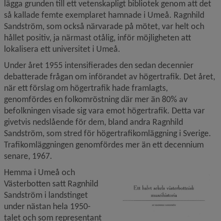
lägga grunden till ett vetenskapligt bibliotek genom att det 
så kallade femte exemplaret hamnade i Umeå. Ragnhild 
Sandström, som också närvarade på mötet, var helt och 
hållet positiv, ja närmast otålig, inför möjligheten att 
lokalisera ett universitet i Umeå.
Under året 1955 intensifierades den sedan decennier 
debatterade frågan om införandet av högertrafik. Det året, 
när ett förslag om högertrafik hade framlagts, 
genomfördes en folkomröstning där mer än 80% av 
befolkningen visade sig vara emot högertrafik. Detta var 
givetvis nedslående för dem, bland andra Ragnhild 
Sandström, som stred för högertrafikomläggning i Sverige. 
Trafikomläggningen genomfördes mer än ett decennium 
senare, 1967.
F
Hemma i Umeå och 
Västerbotten satt Ragnhild 
Sandström i landstinget 
under nästan hela 1950-
talet och som representant 