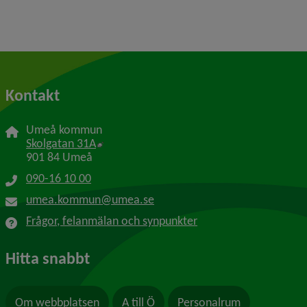
Kontakt
Umeå kommun
Länk till annan webbplats, öppnas i nytt f
Skolgatan 31A
901 84 Umeå
090-16 10 00
umea.kommun@umea.se
Frågor, felanmälan och synpunkter
Hitta snabbt
Om webbplatsen
A till Ö
Personalrum