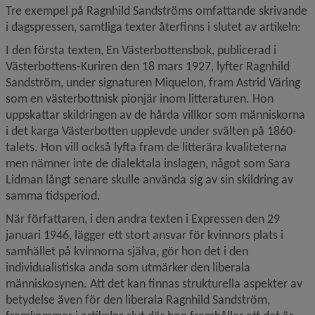
Tre exempel på Ragnhild Sandströms omfattande skrivande 
i dagspressen, samtliga texter återfinns i slutet av artikeln:
I den första texten, En Västerbottensbok, publicerad i 
Västerbottens-Kuriren den 18 mars 1927, lyfter Ragnhild 
Sandström, under signaturen Miquelon, fram Astrid Väring 
som en västerbottnisk pionjär inom litteraturen. Hon 
uppskattar skildringen av de hårda villkor som människorna 
i det karga Västerbotten upplevde under svälten på 1860-
talets. Hon vill också lyfta fram de litterära kvaliteterna 
men nämner inte de dialektala inslagen, något som Sara 
Lidman långt senare skulle använda sig av sin skildring av 
samma tidsperiod. 
När författaren, i den andra texten i Expressen den 29 
januari 1946, lägger ett stort ansvar för kvinnors plats i 
samhället på kvinnorna själva, gör hon det i den 
individualistiska anda som utmärker den liberala 
människosynen. Att det kan finnas strukturella aspekter av 
betydelse även för den liberala Ragnhild Sandström, 