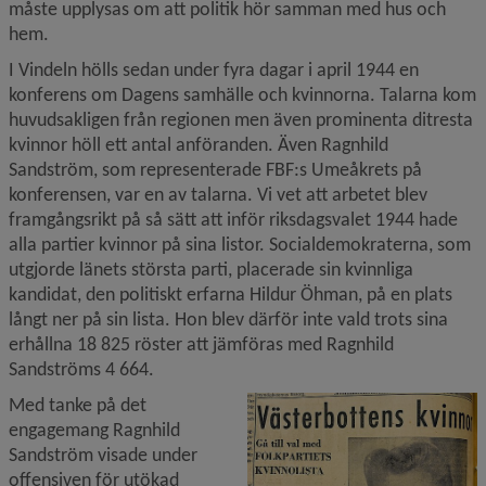
måste upplysas om att politik hör samman med hus och 
hem.
I Vindeln hölls sedan under fyra dagar i april 1944 en 
konferens om Dagens samhälle och kvinnorna. Talarna kom 
huvudsakligen från regionen men även prominenta ditresta 
kvinnor höll ett antal anföranden. Även Ragnhild 
Sandström, som representerade FBF:s Umeåkrets på 
konferensen, var en av talarna. Vi vet att arbetet blev 
framgångsrikt på så sätt att inför riksdagsvalet 1944 hade 
alla partier kvinnor på sina listor. Socialdemokraterna, som 
utgjorde länets största parti, placerade sin kvinnliga 
kandidat, den politiskt erfarna Hildur Öhman, på en plats 
långt ner på sin lista. Hon blev därför inte vald trots sina 
erhållna 18 825 röster att jämföras med Ragnhild 
Sandströms 4 664.
F
Med tanke på det 
engagemang Ragnhild 
Sandström visade under 
offensiven för utökad 