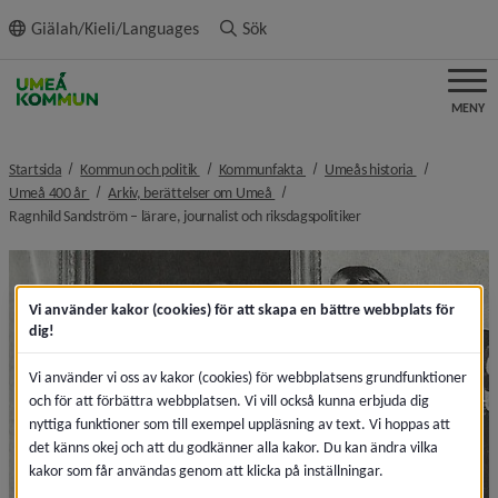
ll innehållet
Giälah/Kieli/Languages
Sök
MENY
nivå i brödsmulenavigeringen
nivå i brödsmulenavigeringen
nivå i brödsm
Startsida
Kommun och politik
Kommunfakta
Umeås historia
nivå i brödsmulenavigeringen
nivå i brödsmulenavigeringen
Umeå 400 år
Arkiv, berättelser om Umeå
nivå i brödsmulenavige
Ragnhild Sandström – lärare, journalist och riksdagspolitiker
Vi använder kakor (cookies) för att skapa en bättre webbplats för
dig!
Vi använder vi oss av kakor (cookies) för webbplatsens grundfunktioner
och för att förbättra webbplatsen. Vi vill också kunna erbjuda dig
nyttiga funktioner som till exempel uppläsning av text. Vi hoppas att
det känns okej och att du godkänner alla kakor. Du kan ändra vilka
kakor som får användas genom att klicka på inställningar.