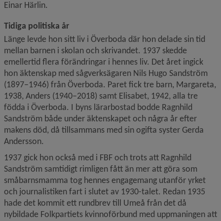
Einar Härlin.
Tidiga politiska år
Länge levde hon sitt liv i Överboda där hon delade sin tid 
mellan barnen i skolan och skrivandet. 1937 skedde 
emellertid flera förändringar i hennes liv. Det året ingick 
hon äktenskap med sågverksägaren Nils Hugo Sandström 
(1897–1946) från Överboda. Paret fick tre barn, Margareta, 
1938, Anders (1940–2018) samt Elisabet, 1942, alla tre 
födda i Överboda. I byns lärarbostad bodde Ragnhild 
Sandström både under äktenskapet och några år efter 
makens död, då tillsammans med sin ogifta syster Gerda 
Andersson.
1937 gick hon också med i FBF och trots att Ragnhild 
Sandström samtidigt rimligen fått än mer att göra som 
småbarnsmamma tog hennes engagemang utanför yrket 
och journalistiken fart i slutet av 1930-talet. Redan 1935 
hade det kommit ett rundbrev till Umeå från det då 
nybildade Folkpartiets kvinnoförbund med uppmaningen att 