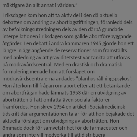
mäktigare än allt annat i världen.”
I riksdagen kom hon att ta aktiv del i den då aktuella 
debatten om ändring av abortlagstiftningen, föranledd dels 
av befolkningsutredningen dels av den därpå grundade 
interpellationen i riksdagen som gällde abortförebyggande 
åtgärder. I en debatt i andra kammaren 1945 gjorde hon ett 
längre inlägg angående de reservationer som framställts 
med anledning av att graviditetstest var tänkta att utföras 
på mödravårdscentral. Med en drastisk och dramatisk 
formulering menade hon att förslaget om 
mödravårdscentralerna andades ”planhushållningspsykos”. 
Hon återkom till frågan om abort efter att ett betänkande 
om abortfrågan hade lämnats 1953 där en utvidgning av 
aborträtten till att omfatta även sociala faktorer 
framfördes. Hon skrev 1954 en artikel i Socialmedicinsk 
tidskrift där argumentationen talar för att hon bejakade det 
aktuella förslaget om utvidgning av aborträtten. Hon 
ömmade dock för samvetsfrihet för de farmaceuter och 
andra som inte vill medverka till att distribuera 