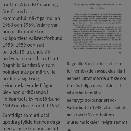
för Umeå landsförsamling 
återfanns hon i 
kommunfullmäktige mellan 
1953 och 1959. Vidare var 
hon ordförande för 
Folkpartiets valkretsförbund 
1953–1959 och satt i 
partiets förtroenderåd 
under samma tid. Trots att 
Ragnhild Sandströms intresse
Ragnhild Sandström som 
för hembygden avspeglas här i
politiker inte primärt ville 
hennes uttömmande artikel om
profilera sig kring 
kvinnorelaterade frågor, 
Umeås tidiga museihistoria i
blev hon ordförande i 
Västerbottens läns
Folkpartiets kvinnoförbund 
hembygdsförbunds årsbok
1949 och kvarstod till 1954.
Västerbotten 1943, efter det att
nuvarande Västerbottens
Samtidigt som ett otal 
uppdrag fyllde hennes dagar 
museums lokaler invigts samma
med arbete tog hon sig tid 
år.