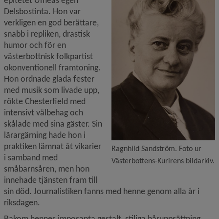
epitetet Umeås egen 
Delsbostinta. Hon var 
verkligen en god berättare, 
snabb i repliken, drastisk 
humor och för en 
västerbottnisk folkpartist 
okonventionell framtoning. 
Hon ordnade glada fester 
med musik som livade upp, 
rökte Chesterfield med 
intensivt välbehag och 
skålade med sina gäster. Sin 
lärargärning hade hon i 
praktiken lämnat åt vikarier 
Ragnhild Sandström. Foto ur
i samband med 
Västerbottens-Kurirens bildarkiv.
småbarnsåren, men hon 
innehade tjänsten fram till 
sin död. Journalistiken fanns med henne genom alla år i 
riksdagen.
Bakom hennes imposanta gestalt, stiliga håruppsättning 