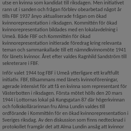
utse en kvinna som kandidat till riksdagen. Men initiativet 
rann ut i sanden och frågan förblev obearbetad något år 
tills FBF 1937 ånyo aktualiserade frågan om ökad 
kvinnorepresentation i riksdagen. Kommittén för ökad 
kvinnorepresentation bildades med en lokalavdelning i 
Umeå. Både FBF och Kommittén för ökad 
kvinnorepresentation initierade föredrag kring relevanta 
teman och sammankallade till ett nämndkvinnomöte 1941 
för länets kvinnor. Året efter valdes Ragnhild Sandström till 
sekreterare i FBF.
Inför valet 1944 tog FBF i Umeå ytterligare ett kraftfullt 
initiativ. FBF, tillsammans med länets kvinnoföreningar, 
agerade intensivt för att få en kvinna som representant för 
Västerbotten i riksdagen. Första mötet hölls den 20 mars 
1944 i Lottornas lokal på Kungsgatan 87 där högerkvinnan 
och folkskollärarinnan fru Alma Lundin valdes till 
ordförande i Kommittén för en ökad kvinnorepresentation i 
Sveriges riksdag. Av den diskussion som finns nedtecknad i 
protokollet framgår det att Alma Lundin ansåg att kvinnor 