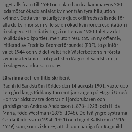
inget alls fram till 1940 och bland andra kammarens 230 
ledamöter ökade antalet kvinnor från fyra till sjutton 
kvinnor. Detta var naturligtvis djupt otillfredsställande för 
alla de kvinnor som ville se en ökad kvinnorepresentation i 
riksdagen. Ett initiativ togs i mitten av 1930-talet av det 
nybildade Folkpartiet, men utan resultat. En ny offensiv, 
initierad av Fredrika Bremerförbundet (FBF), togs inför 
valet 1944 och vid det valet fick Västerbotten sin första 
kvinnliga ledamot, folkpartisten Ragnhild Sandström, i 
riksdagens andra kammare.
Lärarinna och en flitig skribent
Ragnhild Sandström föddes den 14 augusti 1901, växte upp 
i en gård längs Riddargatan mot järnvägen på Haga i Umeå. 
Hon var äldst av tre döttrar till jordbrukaren och 
gårdsägaren Andreas Andersson (1878–1928) och Hilda 
Maria, född Westman (1876–1948). De två yngre systrarna 
Gerda Andersson (1904–1951) och Ingrid Källström (1916–
1979) kom, som vi ska se, att bli oumbärliga för Ragnhild.