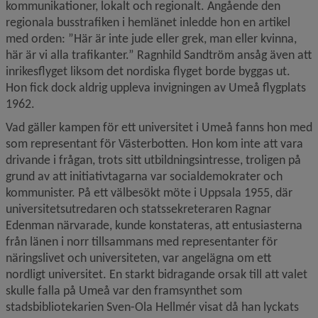
kommunikationer, lokalt och regionalt. Angående den 
regionala busstrafiken i hemlänet inledde hon en artikel 
med orden: ”Här är inte jude eller grek, man eller kvinna, 
här är vi alla trafikanter.” Ragnhild Sandtröm ansåg även att 
inrikesflyget liksom det nordiska flyget borde byggas ut. 
Hon fick dock aldrig uppleva invigningen av Umeå flygplats 
1962.
Vad gäller kampen för ett universitet i Umeå fanns hon med 
som representant för Västerbotten. Hon kom inte att vara 
drivande i frågan, trots sitt utbildningsintresse, troligen på 
grund av att initiativtagarna var socialdemokrater och 
kommunister. På ett välbesökt möte i Uppsala 1955, där 
universitetsutredaren och statssekreteraren Ragnar 
Edenman närvarade, kunde konstateras, att entusiasterna 
från länen i norr tillsammans med representanter för 
näringslivet och universiteten, var angelägna om ett 
nordligt universitet. En starkt bidragande orsak till att valet 
skulle falla på Umeå var den framsynthet som 
stadsbibliotekarien Sven-Ola Hellmér visat då han lyckats 