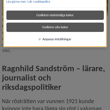
Läs gärna mer i vår cookiepolicy
Godkänn nödvändiga kakor
Tidningsklipp. Under bilden står ”Ragnhild Sandström var en
färgstark personlighet under sin riksdagstid. Man ser här att hon
Godkänn alla kakor
vet att sätta sig i respekt hos såväl riksdagsman Manne Ståhl till
vänster som den blivande partiordföranden Sven Wedén.” Foto i
Anpassa inställningar
okänd dagstidning under Ragnhild Sandströms riksdagstid 1944–
1961.
Ragnhild Sandström – lärare, 
journalist och 
riksdagspolitiker
När rösträtten var vunnen 1921 kunde 
kvinnor inte bara lägga sin röst i valurnan 