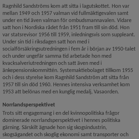
Ragnhild Sandströms kom att sitta i lagutskottet. Hon var 
mellan 1949 och 1957 valman vid fullmäktigevalen samt 
under en tid även valman för ombudsmannavalen. Vidare 
satt hon i Nordiska rådet från 1951 fram till sin död. Hon 
var statsrevisor 1956 till 1959, inledningsvis som suppleant. 
Under sin tid i riksdagen satt hon med i 
socialförsäkringsutredningen i fem år i början av 1950-talet 
och under ungefär samma tid arbetade hon med 
kvacksalveriutredningen och satt även med i 
änkepensionskommittén. Systemaktiebolaget tillkom 1955 
och i dess styrelse kom Ragnhild Sandström att sitta från 
1957 till sin död 1960. Hennes intensiva verksamhet kom 
1953 att belönas med en kunglig medalj, Vasaorden.
Norrlandsperspektivet
Trots sitt engagemang i en del kvinnopolitiska frågor 
dominerade norrlandsperspektivet i hennes politiska 
gärning. Särskilt ägnade hon sig skogsindustrin, 
skogsägandet och skoglig ekonomi samt transporter och 