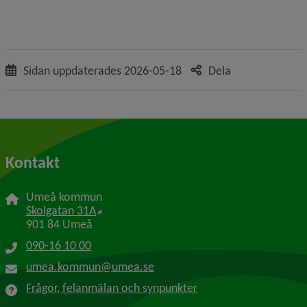
Sidan uppdaterades
2026-05-18
Dela
Kontakt
Umeå kommun
Länk till annan webbplats, öppnas i nytt f
Skolgatan 31A
901 84 Umeå
090-16 10 00
umea.kommun@umea.se
Frågor, felanmälan och synpunkter