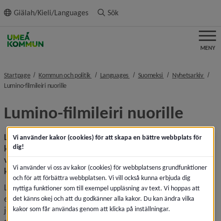
ll innehållet
Giälah/Kieli/Languages
Sök
MENY
nivå i brödsmulenavigeringen
nivå i brödsmulenavigeringen
nivå i brödsmulenavig
nivå i
Startpage
Kommun och politik
Languages
Suomeksi
Nyhetsarkiv
nivå i brödsmulenavigeringen
Lumino-filmileiri nuorille
Lumino-filmileiri nuorille
Lumino-filmileiri on ilmainen päiväleiri nuorille jotka 
Vi använder kakor (cookies) för att skapa en bättre webbplats för
dig!
kuuluvat kansallisiin vähemmistöihin ja ovat 10-17 
vuotiaita. Leiri pidetään Norrmjölessä, joka on noin 20 
Vi använder vi oss av kakor (cookies) för webbplatsens grundfunktioner
kilometriä Uumajasta 3-7 elokuuta. 
och för att förbättra webbplatsen. Vi vill också kunna erbjuda dig
Leiri on tarkoitettu sinulle joka olet kiinnostunut 
nyttiga funktioner som till exempel uppläsning av text. Vi hoppas att
elokuvista/elokuvien tekemisestä ja joka haluat testata 
det känns okej och att du godkänner alla kakor. Du kan ändra vilka
kakor som får användas genom att klicka på inställningar.
jotain uutta, luovaa ja hauskaa kesälomalla. Leirin aikana 