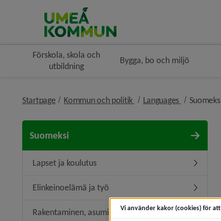
Förskola, skola och
Bygga, bo och miljö
utbildning
nivå i brödsmulenavigeri
nivå i bröd
Startpage
Kommun och politik
Languages
Suomeks
Suomeksi
Lapset ja koulutus
Undermen
Elinkeinoelämä ja työ
Undermen
Vi använder kakor (cookies) för at
Rakentaminen, asuminen ja ympäristö
Undermen