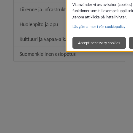
Vi använder vi oss av kakor (cookies)
Liikenne ja infrastruktuuri
funktioner som till exempel uppläsni
Undermeny
genom att klicka på inställningar.
Huolenpito ja apu
Läs gärna mer i vår cookiepolicy
Undermen
Kulttuuri ja vapaa-aika
Undermeny
Accept necessary cookies
Suomenkielinen esiopetus