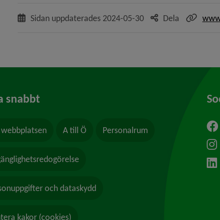
Sidan uppdaterades
2024-05-30
Dela
www.
a snabbt
So
webbplatsen
A till Ö
Personalrum
ytt fönster.
lgänglighetsredogörelse
sonuppgifter och dataskydd
tera kakor (cookies)