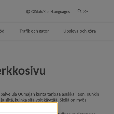
Till innehållet
Sök
Giälah/Kieli/Languages
töd
Trafik och gator
Uppleva och göra
rkkosivu
ä palveluja Uumajan kunta tarjoaa asukkailleen. Kunkin 
 siitä, kuinka sitä voit käyttää. Siellä on myös 