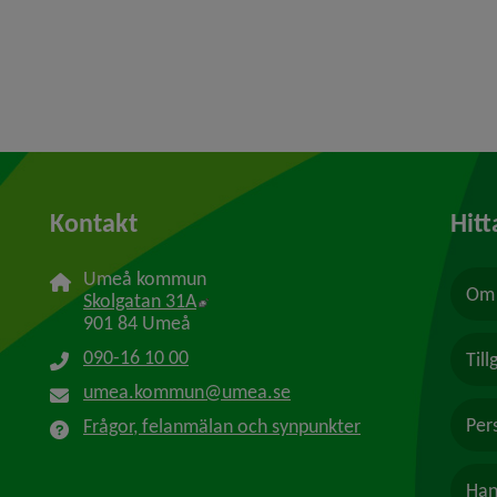
Kontakt
Hitt
Umeå kommun
Om 
Länk till annan webbplats, öppnas i n
Skolgatan 31A
901 84 Umeå
090-16 10 00
Til
umea.kommun@umea.se
Per
Frågor, felanmälan och synpunkter
Han