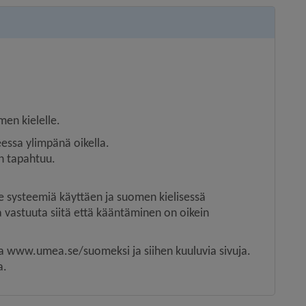
en kielelle.
eessa ylimpänä oikella.
en tapahtuu.
 systeemiä käyttäen ja suomen kielisessä 
 vastuuta siitä että kääntäminen on oikein 
ea www.umea.se/suomeksi ja siihen kuuluvia sivuja. 
a.