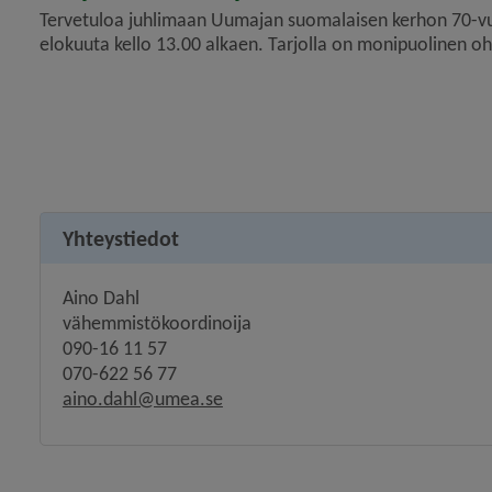
Tervetuloa juhlimaan Uumajan suomalaisen kerhon 70-vuo
elokuuta kello 13.00 alkaen. Tarjolla on monipuolinen oh
Yhteystiedot
Aino Dahl
vähemmistökoordinoija
090-16 11 57
070-622 56 77
aino.dahl@umea.se