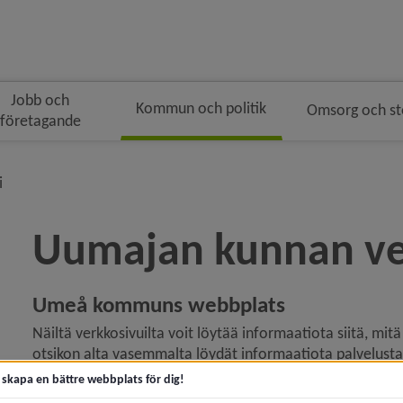
Jobb och
Kommun och politik
Omsorg och s
företagande
ngen
smulenavigeringen
nivå i brödsmulenavigeringen
i
Uumajan kunnan ve
Umeå kommuns webbplats
y för Lapset ja koulutus
Näiltä verkkosivuilta voit löytää informaatiota siitä, mit
y för Elinkeinoelämä ja työ
otsikon alta vasemmalta löydät informaatiota palvelusta ja
puhelinnumero sekä muita yhteistietoja.
t skapa en bättre webbplats för dig!
y för Rakentaminen, asuminen ja ympäristö