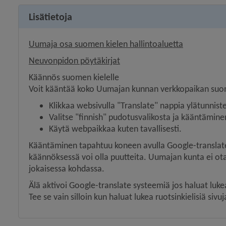
Lisätietoja
Uumaja osa suomen kielen hallintoaluetta
Neuvonpidon pöytäkirjat
Käännös suomen kielelle
Voit kääntää koko Uumajan kunnan verkkopaikan suom
Klikkaa websivulla "Translate" nappia ylätunnist
Valitse "finnish" pudotusvalikosta ja kääntämin
Käytä webpaikkaa kuten tavallisesti.
Kääntäminen tapahtuu koneen avulla Google-translate
käännöksessä voi olla puutteita. Uumajan kunta ei ota
jokaisessa kohdassa.
Älä aktivoi Google-translate systeemiä jos haluat luk
Tee se vain silloin kun haluat lukea ruotsinkielisiä sivuj