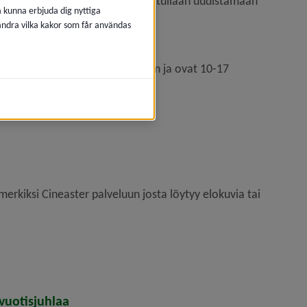
oalueeseen. Kunnan nettisivut tullaan uudistamaan 
å kunna erbjuda dig nyttiga
 ändra vilka kakor som får användas
uluvat kansallisiin vähemmistöihin ja ovat 10-17
imerkiksi Cineaster palveluun josta löytyy elokuvia tai
vuotisjuhlaa