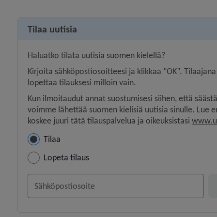
Tilaa uutisia
Haluatko tilata uutisia suomen kielellä?
Kirjoita sähköpostiosoitteesi ja klikkaa ”OK”. Tilaajana
lopettaa tilauksesi milloin vain.
Kun ilmoitaudut annat suostumisesi siihen, että sääs
voimme lähettää suomen kielisiä uutisia sinulle. Lue 
koskee juuri tätä tilauspalvelua ja oikeuksistasi 
www.um
Manage subscription
Tilaa
Lopeta tilaus
Your email address