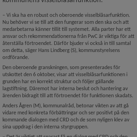
– Vi ska ha en robust och oberoende visselblåsarfunktion. 
Nu behöver vi se till att den fungerar som den ska och att 
medarbetarna känner tillit till systemet. Alla parter har ett 
ansvar och rekommendationerna från PwC är viktiga för att 
återställa förtroendet. Därför bjuder vi också in till samtal 
om detta, säger Hans Lindberg (S), kommunstyrelsens 
ordförande.
Den oberoende granskningen, som presenterades för 
utskottet den 6 oktober, visar att visselblåsarfunktionen i 
grunden har en korrekt struktur och följer gällande 
lagstiftning. Däremot har interna beslut och hantering av 
ärenden bidragit till att förtroendet för funktionen skadats.
Anders Ågren (M), kommunalråd, betonar vikten av att gå 
vidare med konkreta förbättringar och ser positivt på den 
kommande dialogen med CRD och de som nyligen klev av 
sina uppdrag i den interna styrgruppen.
– Det är viktigt att snarast få en dialog med CRD och den 