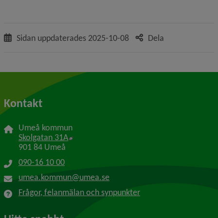
Sidan uppdaterades
2025-10-08
Dela
Kontakt
Umeå kommun
Länk till annan webbplats, öppnas i nytt f
Skolgatan 31A
901 84 Umeå
090-16 10 00
umea.kommun@umea.se
Frågor, felanmälan och synpunkter