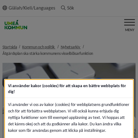
ll innehållet
Giälah/Kieli/Languages
Sök
MENY
nivå i brödsmulenavigeringen
nivå i brödsmulenavigeringen
Startsida
Kommun och politik
Nyhetsarkiv
nivå i brödsmulenavigering
Åtgärdsplan ska stärka kommunens visselblåsarfunktion
Vi använder kakor (cookies) för att skapa en bättre webbplats för
dig!
Vi använder vi oss av kakor (cookies) för webbplatsens grundfunktioner
och för att förbättra webbplatsen. Vi vill också kunna erbjuda dig
nyttiga funktioner som till exempel uppläsning av text. Vi hoppas att
det känns okej och att du godkänner alla kakor. Du kan ändra vilka
kakor som får användas genom att klicka på inställningar.