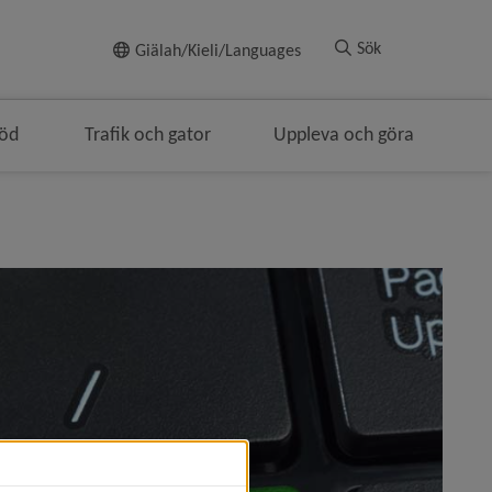
Till innehållet
Sök
Giälah/Kieli/Languages
töd
Trafik och gator
Uppleva och göra
i brödsmulenavigeringen
ärvaro skillnad)