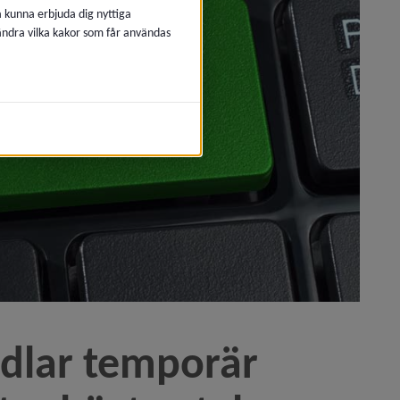
å kunna erbjuda dig nyttiga
 ändra vilka kakor som får användas
till handlingar)
fter hävt avtal)
ar temporär 