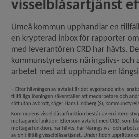
visselblåsartjänst ef
rstärkt styrgrupp tillsatt för vissel­blåsar­funktion)
Umeå kommun upphandlar en tillfällig
en krypterad inbox för rapporter om m
upp och riktlinjer för visselblåsarfunktionen)
med leverantören CRD har hävts. Det e
kommunstyrelsens näringslivs- och arb
för Cherson i Ukraina)
arbetet med att upphandla en långsik
rtikeln Kommunen klubbar ny klimatfärdplan)
– Efter hävningen av avtalet är det avgörande att vi snabbt
n ska stärka kommunens visselblåsarfunktion)
tillfälliga lösningen säkerställer att medarbetare och and
sätt utan avbrott, säger Hans Lindberg (S), kommunstyre
Kommunens visselblåsarfunktion består av en intern styr
upphandlings­modell för hemtjänst)
mottagande­funktion. Eftersom avtalet med CRD, som bla
mottagarfunktion, har hävts, har Näringslivs- och arbets
av en tillfällig visselblåsartjänst. Under tiden upprättas 
rtikeln Kommunen utvald att medverka i utveckling av