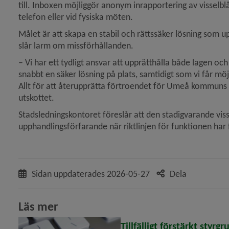
till. Inboxen möjliggör anonym inrapportering av visselblå
tikeln Inga dataförluster efter cyberangrepp)
telefon eller vid fysiska möten.
Målet är att skapa en stabil och rättssäker lösning som u
slår larm om missförhållanden.
tsbolag bröt mot avtal – krävs på 7,5 miljoner kronor)
– Vi har ett tydligt ansvar att upprätthålla både lagen o
snabbt en säker lösning på plats, samtidigt som vi får möjl
redje plats i Årets Superkommun 2025)
Allt för att återupprätta förtroendet för Umeå kommuns v
utskottet.
Stadsledningskontoret föreslår att den stadigvarande vis
upphandlingsförfarande när riktlinjen för funktionen har
Sidan uppdaterades
2026-05-27
Dela
Läs mer
Tillfälligt förstärkt styrgr