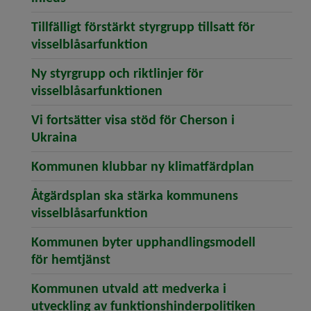
Tillfälligt förstärkt styrgrupp tillsatt för
(öppnar artikeln Tillfälligt fö
vissel­blåsar­funktion
Ny styrgrupp och riktlinjer för
(öppnar artikeln Ny styrgr
visselblåsarfunktionen
Vi fortsätter visa stöd för Cherson i
(öppnar artikeln Vi fortsätter visa stöd 
Ukraina
(öppnar a
Kommunen klubbar ny klimatfärdplan
Åtgärdsplan ska stärka kommunens
(öppnar artikeln Åtgärdspla
visselblåsarfunktion
Kommunen byter upphandlings­modell
(öppnar artikeln Kommunen byter 
för hemtjänst
Kommunen utvald att medverka i
(öppnar a
utveckling av funktionshinder­politiken