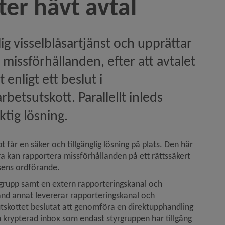
ter hävt avtal
 visselblåsartjänst och upprättar 
issförhållanden, efter att avtalet 
nligt ett beslut i 
etsutskott. Parallellt inleds 
tig lösning.
 får en säker och tillgänglig lösning på plats. Den här 
ra kan rapportera missförhållanden på ett rättssäkert 
lsens ordförande.
grupp samt en extern rapporteringskanal och 
nd annat levererar rapporteringskanal och 
utskottet beslutat att genomföra en direktupphandling 
en krypterad inbox som endast styrgruppen har tillgång 
 funktionshinder­politiken)