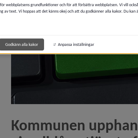
 för webbplatsens grundfunktioner och för att förbättra webbplatsen. Vi vill ocks
ng av text. Vi hoppas att det känns okej och att du godkänner alla kakor. Du kan
marbete längs E12 mellan Atlanten och Kvarken)
 topp när Årets Superkommuner utsågs)
Godkänn alla kakor
Anpassa inställningar
maj: EU och Europa är viktigt för Umeå)
Kommunen vidtar juridiska åtgärder för att få tillgång 
blåsarfunktion på plats)
ln Kommunen upphandlar temporär visselblåsartjänst e
Kommunen upphandl
årds­anstalt inleds)