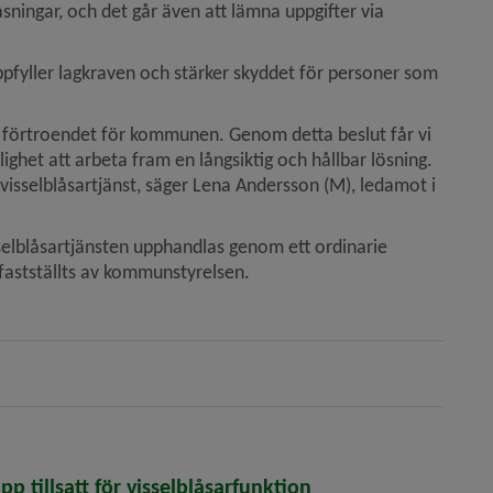
sningar, och det går även att lämna uppgifter via 
ppfyller lagkraven och stärker skyddet för personer som 
ch förtroendet för kommunen. Genom detta beslut får vi 
ighet att arbeta fram en långsiktig och hållbar lösning. 
isselblåsartjänst, säger Lena Andersson (M), ledamot i 
selblåsartjänsten upphandlas genom ett ordinarie 
 fastställts av kommunstyrelsen.
upp tillsatt för vissel­blåsar­funktion