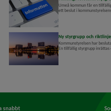
Umeå kommun får en tillfälligt
ett beslut i kommun­styrelsen
ska säkerställa att inkomna ä
Ny styrgrupp och riktlinj
Kommunstyrelsen har beslutat
En tillfällig styr­grupp inrätt
omgående. Syftet är att återu
a snabbt
So