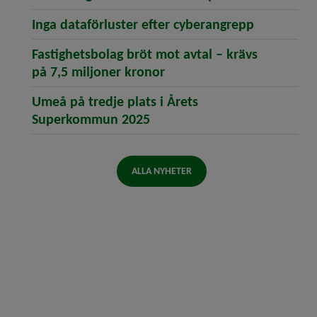
(öppnar ar
Inga dataförluster efter cyberangrepp
Fastighetsbolag bröt mot avtal – krävs
(öppnar artikeln Fastighe
på 7,5 miljoner kronor
Umeå på tredje plats i Årets
(öppnar artikeln Umeå på t
Superkommun 2025
ALLA NYHETER