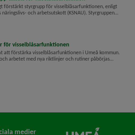
 förstärkt styrgrupp för vissel­blåsar­funktionen, enligt
s näringslivs- och arbets­utskott (KSNAU). Styrgruppen
renden hanteras korrekt tills en perman...
er för visselblåsarfunktionen
 att förstärka vissel­blåsar­funktionen i Umeå kommun.
as och arbetet med nya riktlinjer och rutiner påbörjas
pprätta förtroendet och säkerställa en rät...
ciala medier