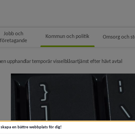
Jobb och
Kommun och politik
Omsorg och s
företagande
gen
dsmulenavigeringen
nivå 
 upphandlar temporär visselblåsartjänst efter hävt avtal
Umeå kommunkoncern till Almedalen: därför gör vår n
keln Behöver du kontakta kommunen?)
t för 2027 antagen)
t skapa en bättre webbplats för dig!