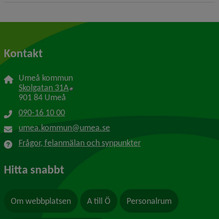
Kontakt
Umeå kommun
Länk till annan webbplats, öppnas i nytt f
Skolgatan 31A
901 84 Umeå
090-16 10 00
umea.kommun@umea.se
Frågor, felanmälan och synpunkter
Hitta snabbt
Om webbplatsen
A till Ö
Personalrum