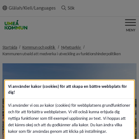
ll innehållet
Giälah/Kieli/Languages
Sök
MENY
nivå i brödsmulenavigeringen
nivå i brödsmulenavigeringen
Startsida
Kommun och politik
Nyhetsarkiv
nivå i brö
Kommunen utvald att medverka i utveckling av funktionshinder­politiken
Vi använder kakor (cookies) för att skapa en bättre webbplats för
dig!
Vi använder vi oss av kakor (cookies) för webbplatsens grundfunktioner
och för att förbättra webbplatsen. Vi vill också kunna erbjuda dig
nyttiga funktioner som till exempel uppläsning av text. Vi hoppas att
det känns okej och att du godkänner alla kakor. Du kan ändra vilka
kakor som får användas genom att klicka på inställningar.