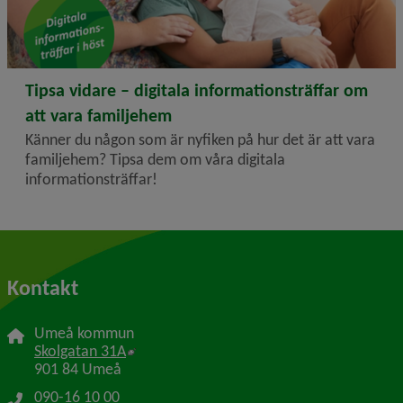
2025-09-01
Tipsa vidare – digitala informationsträffar om
att vara familjehem
Känner du någon som är nyfiken på hur det är att vara
familjehem? Tipsa dem om våra digitala
informationsträffar!
Kontakt
Umeå kommun
Länk till annan webbplats, öppnas i nytt f
Skolgatan 31A
901 84 Umeå
090-16 10 00