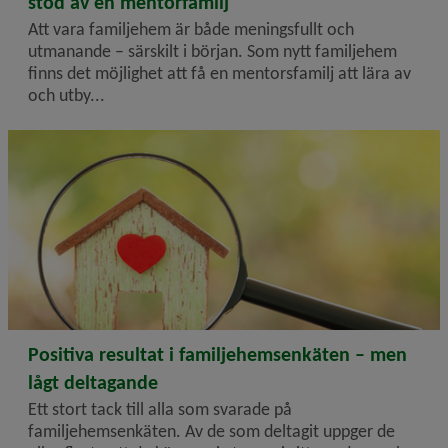
stöd av en mentorfamilj
Att vara familjehem är både meningsfullt och
utmanande – särskilt i början. Som nytt familjehem
finns det möjlighet att få en mentorsfamilj att lära av
och utby...
2026-03-02
Positiva resultat i familjehemsenkäten – men
lågt deltagande
Ett stort tack till alla som svarade på
familjehemsenkäten. Av de som deltagit uppger de