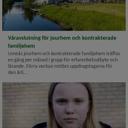
2026-06-03
Våravslutning för jourhem och kontrakterade
familjehem
Umeås jourhem och kontrakterade familjehem träffas
en gång per månad i grupp för erfarenhetsutbyte och
lärande. Förra veckan möttes uppdragstagarna för
den årli...