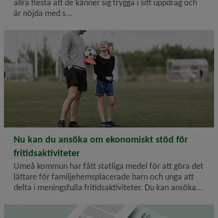
allra flesta att de känner sig trygga i sitt uppdrag och
är nöjda med s...
2025-11-06
Nu kan du ansöka om ekonomiskt stöd för
fritidsaktiviteter
Umeå kommun har fått statliga medel för att göra det
lättare för familje­hems­placerade barn och unga att
delta i meningsfulla fritidsaktiviteter. Du kan ansöka...