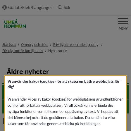
ll innehållet
Giälah/Kieli/Languages
Sök
MENY
nivå i brödsmulenavigeringen
nivå i brödsmulenav
Startsida
Omsorg och stöd
Frivilliga arvoderade uppdrag
nivå i brödsmulenavigeringen
nivå i brödsmulenavigeringen
För dig som är familjehem
Nyhetsarkiv
Äldre nyheter
Vi använder kakor (cookies) för att skapa en bättre webbplats för
dig!
2026
Expa
Vi använder vi oss av kakor (cookies) för webbplatsens grundfunktioner
och för att förbättra webbplatsen. Vi vill också kunna erbjuda dig
2025
Expa
nyttiga funktioner som till exempel uppläsning av text. Vi hoppas att
Nyhetsarkiv
det känns okej och att du godkänner alla kakor. Du kan ändra vilka
kakor som får användas genom att klicka på inställningar.