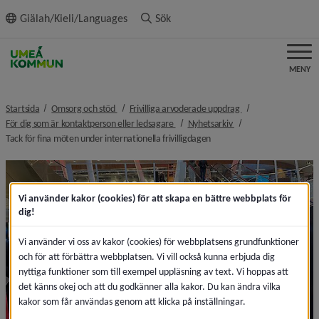
ll innehållet
Giälah/Kieli/Languages
Sök
MENY
nivå i brödsmulenavigeringen
nivå i brödsmulenav
Startsida
Omsorg och stöd
Frivilliga arvoderade uppdrag
nivå i brödsmulenavigeringen
nivå i brödsmulenavig
För dig som är kontaktperson eller ledsagare
Nyhetsarkiv
nivå i brödsmulenavigeringe
Tack för fina möten under internationella frivilligdagen
Vi använder kakor (cookies) för att skapa en bättre webbplats för
dig!
Vi använder vi oss av kakor (cookies) för webbplatsens grundfunktioner
och för att förbättra webbplatsen. Vi vill också kunna erbjuda dig
nyttiga funktioner som till exempel uppläsning av text. Vi hoppas att
det känns okej och att du godkänner alla kakor. Du kan ändra vilka
kakor som får användas genom att klicka på inställningar.