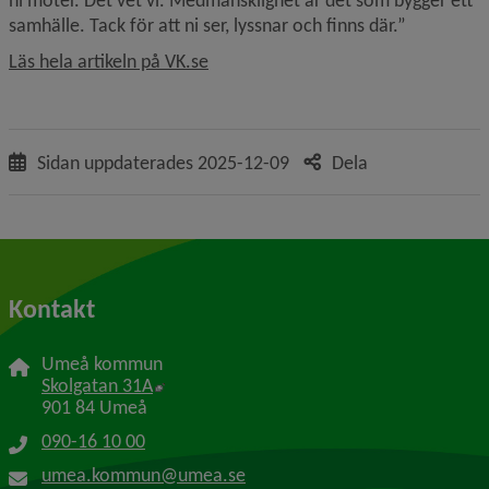
samhälle. Tack för att ni ser, lyssnar och finns där.”
Länk till annan webbplats.
Läs hela artikeln på VK.se
Sidan uppdaterades
2025-12-09
Dela
Kontakt
Umeå kommun
Länk till annan webbplats, öppnas i nytt f
Skolgatan 31A
901 84 Umeå
090-16 10 00
umea.kommun@umea.se