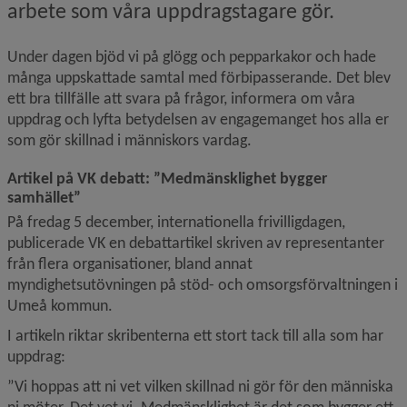
arbete som våra uppdragstagare gör.
Under dagen bjöd vi på glögg och pepparkakor och hade 
många uppskattade samtal med förbipasserande. Det blev 
ett bra tillfälle att svara på frågor, informera om våra 
uppdrag och lyfta betydelsen av engagemanget hos alla er 
som gör skillnad i människors vardag.
Artikel på VK debatt: ”Medmänsklighet bygger 
samhället”
På fredag 5 december, internationella frivilligdagen, 
publicerade VK en debattartikel skriven av representanter 
från flera organisationer, bland annat 
myndighetsutövningen på stöd- och omsorgsförvaltningen i 
Umeå kommun.
I artikeln riktar skribenterna ett stort tack till alla som har 
uppdrag:
”Vi hoppas att ni vet vilken skillnad ni gör för den människa 
ni möter. Det vet vi. Medmänsklighet är det som bygger ett 