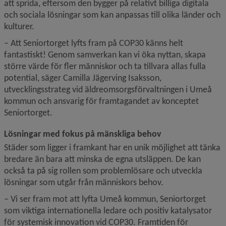
att sprida, eftersom den bygger på relativt billiga digitala 
och sociala lösningar som kan anpassas till olika länder och 
kulturer.
– Att Seniortorget lyfts fram på COP30 känns helt 
fantastiskt! Genom samverkan kan vi öka nyttan, skapa 
större värde för fler människor och ta tillvara allas fulla 
potential, säger Camilla Jägerving Isaksson, 
utvecklingsstrateg vid äldreomsorgsförvaltningen i Umeå 
kommun och ansvarig för framtagandet av konceptet 
Seniortorget.
Lösningar med fokus på mänskliga behov
Städer som ligger i framkant har en unik möjlighet att tänka 
bredare än bara att minska de egna utsläppen. De kan 
också ta på sig rollen som problemlösare och utveckla 
lösningar som utgår från människors behov.
– Vi ser fram mot att lyfta Umeå kommun, Seniortorget 
som viktiga internationella ledare och positiv katalysator 
för systemisk innovation vid COP30. Framtiden för 