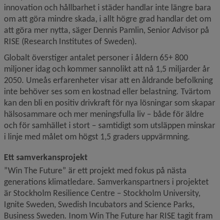
innovation och hållbarhet i städer handlar inte längre bara 
om att göra mindre skada, i allt högre grad handlar det om 
att göra mer nytta, säger Dennis Pamlin, Senior Advisor på 
RISE (Research Institutes of Sweden).
Globalt överstiger antalet personer i åldern 65+ 800 
miljoner idag och kommer sannolikt att nå 1,5 miljarder år 
2050. Umeås erfarenheter visar att en åldrande befolkning 
inte behöver ses som en kostnad eller belastning. Tvärtom 
kan den bli en positiv drivkraft för nya lösningar som skapar 
hälsosammare och mer meningsfulla liv – både för äldre 
och för samhället i stort – samtidigt som utsläppen minskar 
i linje med målet om högst 1,5 graders uppvärmning.
Ett samverkansprojekt
”Win The Future” är ett projekt med fokus på nästa 
generations klimatledare. 
Samverkanspartners i projektet 
är Stockholm Resilience Centre – Stockholm University, 
Ignite Sweden, Swedish Incubators and Science Parks, 
Business Sweden. Inom Win The Future har RISE tagit fram 