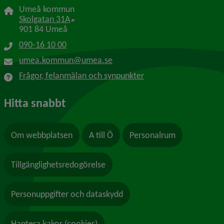
Umeå kommun
Länk till annan webbplats, öppnas i nytt f
Skolgatan 31A
901 84 Umeå
090-16 10 00
umea.kommun@umea.se
Frågor, felanmälan och synpunkter
Hitta snabbt
Om webbplatsen
A till Ö
Personalrum
Tillgänglighetsredogörelse
Personuppgifter och dataskydd
Hantera kakor (cookies)