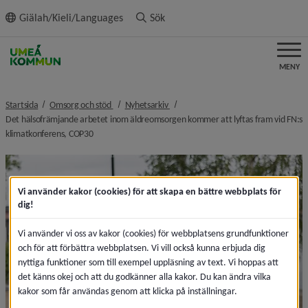
ll innehållet
Giälah/Kieli/Languages
Sök
MENY
nivå i brödsmulenavigeringen
nivå i brödsmulenavigeringen
Startsida
Omsorg och stöd
Nyhetsarkiv
Det hälsofrämjande arbetet inom äldreomsorgen kommer att lyftas fram vid FN:s
nivå i brödsmulenavigeringen
klimatkonferens, COP30
Vi använder kakor (cookies) för att skapa en bättre webbplats för
dig!
Vi använder vi oss av kakor (cookies) för webbplatsens grundfunktioner
och för att förbättra webbplatsen. Vi vill också kunna erbjuda dig
nyttiga funktioner som till exempel uppläsning av text. Vi hoppas att
det känns okej och att du godkänner alla kakor. Du kan ändra vilka
kakor som får användas genom att klicka på inställningar.