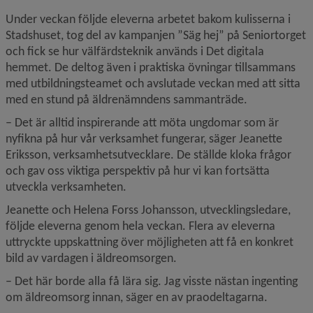
Under veckan följde eleverna arbetet bakom kulisserna i 
Stadshuset, tog del av kampanjen ”Säg hej” på Seniortorget 
och fick se hur välfärdsteknik används i Det digitala 
hemmet. De deltog även i praktiska övningar tillsammans 
med utbildningsteamet och avslutade veckan med att sitta 
med en stund på äldrenämndens sammanträde.
–
Det är alltid inspirerande att möta ungdomar som är 
nyfikna på hur vår verksamhet fungerar, säger Jeanette 
Eriksson, verksamhetsutvecklare. De ställde kloka frågor 
och gav oss viktiga perspektiv på hur vi kan fortsätta 
utveckla verksamheten.
Jeanette och Helena Forss Johansson, utvecklingsledare, 
följde eleverna genom hela veckan. Flera av eleverna 
uttryckte uppskattning över möjligheten att få en konkret 
bild av vardagen i äldreomsorgen.
– Det här borde alla få lära sig. Jag visste nästan ingenting 
om äldreomsorg innan, säger en av praodeltagarna.