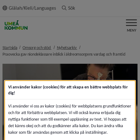
ll innehållet
Giälah/Kieli/Languages
Sök
MENY
nivå i brödsmulenavigeringen
nivå i brödsmulenavigeringen
Startsida
Omsorg och stöd
Nyhetsarkiv
nivå i b
Praovecka gav niondeklassare inblick i äldreomsorgens vardag och framtid
Vi använder kakor (cookies) för att skapa en bättre webbplats för
dig!
Vi använder vi oss av kakor (cookies) för webbplatsens grundfunktioner
och för att förbättra webbplatsen. Vi vill också kunna erbjuda dig
nyttiga funktioner som till exempel uppläsning av text. Vi hoppas att
det känns okej och att du godkänner alla kakor. Du kan ändra vilka
kakor som får användas genom att klicka på inställningar.