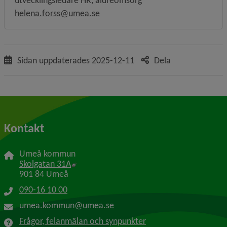
helena.forss@umea.se
Sidan uppdaterades
2025-12-11
Dela
Kontakt
Umeå kommun
Länk till annan webbplats, öppnas i nytt f
Skolgatan 31A
901 84 Umeå
090-16 10 00
umea.kommun@umea.se
Frågor, felanmälan och synpunkter