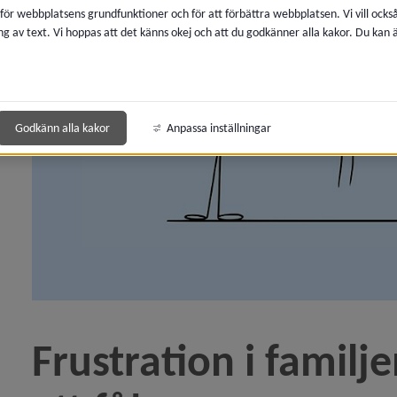
 för webbplatsens grundfunktioner och för att förbättra webbplatsen. Vi vill ocks
ng av text. Vi hoppas att det känns okej och att du godkänner alla kakor. Du kan
eln Är du orolig för ett barn i sommar?)
elefontider till socialtjänsten)
Godkänn alla kakor
Anpassa inställningar
ån 1 juli för dig som söker ekonomiskt bistånd)
tig kväll för ditt barn)
rsättning kvar på tillfälligt höjd nivå)
rdtjänst med personbil)
Frustration i familje
meåbor ger höga betyg till socialtjänstens verksamhet