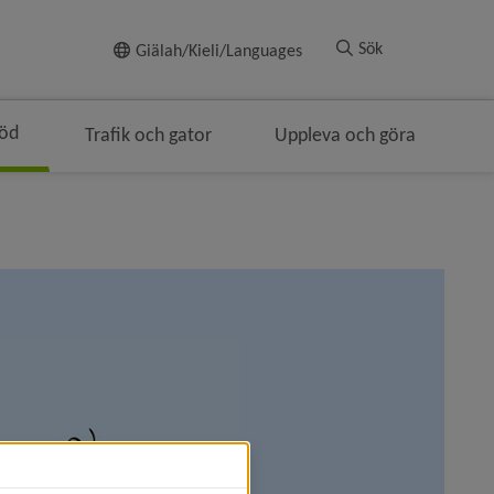
Till innehållet
Sök
Giälah/Kieli/Languages
töd
Trafik och gator
Uppleva och göra