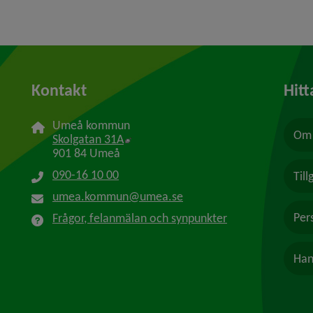
Kontakt
Hitt
Umeå kommun
Om 
Länk till annan webbplats, öppnas i n
Skolgatan 31A
901 84 Umeå
090-16 10 00
Til
umea.kommun@umea.se
Per
Frågor, felanmälan och synpunkter
Han