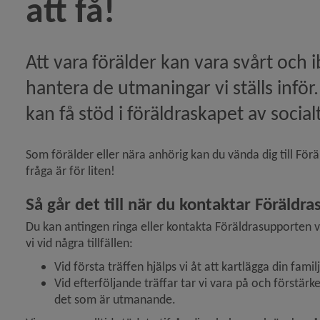
att få!
kes: bli kontaktperson)
Att vara förälder kan vara svårt och i
 finns hjälp att få!)
hantera de utmaningar vi ställs inför
kan få stöd i föräldraskapet av socialt
rd prisas för Årets ideella insats 2025)
Som förälder eller nära anhörig kan du vända dig till Förä
igt stöd till vuxna)
fråga är för liten!
ikeln Digitala träffar om att bli familjehem)
Så går det till när du kontaktar Föräldr
Du kan antingen ringa eller kontakta Föräldrasupporten via
vi vid några tillfällen:
r tillgängligheten till socialtjänsten)
Vid första träffen hjälps vi åt att kartlägga din famil
k till alla sommarvikarier!)
Vid efterföljande träffar tar vi vara på och förstärk
det som är utmanande.