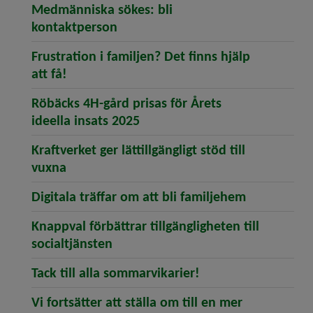
Medmänniska sökes: bli
(öppnar artikeln Medmänniska sö
kontaktperson
Frustration i familjen? Det finns hjälp
(öppnar artikeln Frustration i familjen? Det
att få!
Röbäcks 4H-gård prisas för Årets
(öppnar artikeln Röbäcks 4H-gå
ideella insats 2025
Kraftverket ger lättillgängligt stöd till
(öppnar artikeln Kraftverket ger lättillgängl
vuxna
(öppnar art
Digitala träffar om att bli familjehem
Knappval förbättrar tillgängligheten till
(öppnar artikeln Knappval förbättra
socialtjänsten
(öppnar artikeln Tac
Tack till alla sommarvikarier!
Vi fortsätter att ställa om till en mer