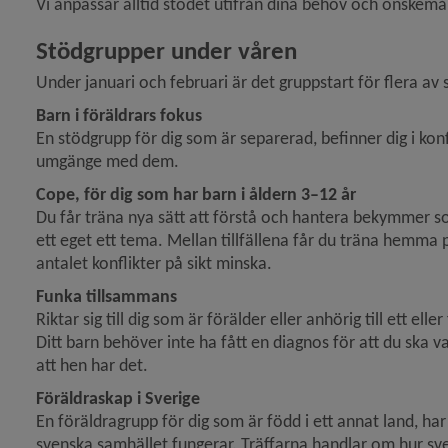
Vi anpassar alltid stödet utifrån dina behov och önskemå
lla om till en mer tillgänglig och förebyggande socialtjä
Stödgrupper under våren
Under januari och februari är det gruppstart för flera av
ln Ny entreprenör för färdtjänst i fordon med rullstols
Barn i föräldrars fokus
En stödgrupp för dig som är separerad, befinner dig i konf
umgänge med dem. 
tadsmission förlängs)
Cope, för dig som har barn i åldern 3–12 år
Du får träna nya sätt att förstå och hantera bekymmer so
ett eget ett tema. Mellan tillfällena får du träna hemma p
antalet konflikter på sikt minska. 
Funka tillsammans 
Riktar sig till dig som är förälder eller anhörig till ett el
Ditt barn behöver inte ha fått en diagnos för att du ska v
att hen har det. 
Föräldraskap i Sverige
En föräldragrupp för dig som är född i ett annat land, har 
svenska samhället fungerar. Träffarna handlar om hur sve