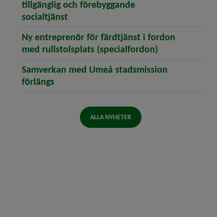
tillgänglig och förebyggande
(öppnar artikeln Vi fortsätter att stä
socialtjänst
Ny entreprenör för färdtjänst i fordon
(öppnar artike
med rullstolsplats (specialfordon)
Samverkan med Umeå stadsmission
(öppnar artikeln Samverkan med Umeå s
förlängs
ALLA NYHETER