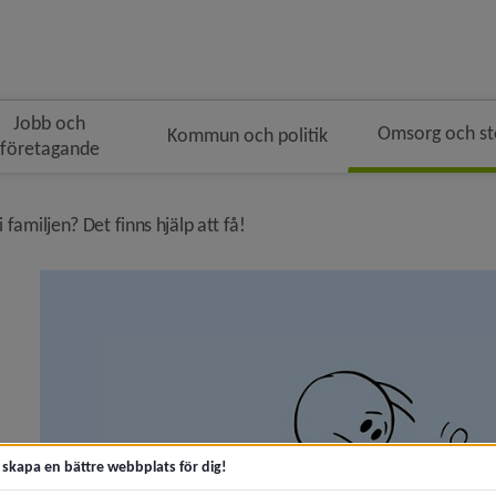
Jobb och
Omsorg och s
Kommun och politik
företagande
n
ulenavigeringen
nivå i brödsmulenavigeringen
i familjen? Det finns hjälp att få!
 nytt sätt att besöka Socialtjänstens hus)
aftverket ger stöd till vuxna)
t skapa en bättre webbplats för dig!
änsten i Umeå ska hjälpa fler småbarnsfamiljer tidigt)