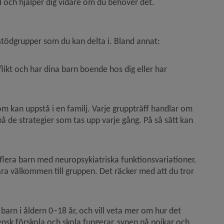
l och hjälper dig vidare om du behöver det.
nst)
 stödgrupper som du kan delta i. Bland annat:
plats (specialfordon))
likt och har dina barn boende hos dig eller har 
m kan uppstå i en familj. Varje gruppträff handlar om 
å de strategier som tas upp varje gång. På så sätt kan 
ler flera barn med neuropsykiatriska funktionsvariationer. 
ara välkommen till gruppen. Det räcker med att du tror 
barn i åldern 0–18 år, och vill veta mer om hur det 
nsk förskola och skola fungerar, synen på pojkar och 