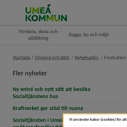
Förskola, skola och
Bygga, bo och miljö
utbildning
nivå i brödsmulenavigeringe
nivå i brödsm
Startsida
Omsorg och stöd
Nyhetsarkiv
Frustration 
Fler nyheter
Ny entré och nytt sätt att besöka
(öppnar artikeln Ny entré och
Socialtjänstens hus
(öppnar artikeln Kr
Kraftverket ger stöd till vuxna
Socialtjänsten i Umeå ska hjälpa fler
Vi använder kakor (cookies) för at
(öppnar artikeln Socialtj