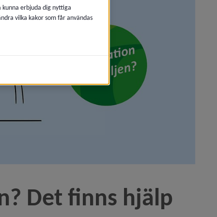
å kunna erbjuda dig nyttiga
 ändra vilka kakor som får användas
n? Det finns hjälp 
er)