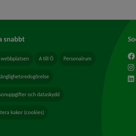
a snabbt
So
webbplatsen
A till Ö
Personalrum
ytt fönster.
lgänglighetsredogörelse
sonuppgifter och dataskydd
tera kakor (cookies)