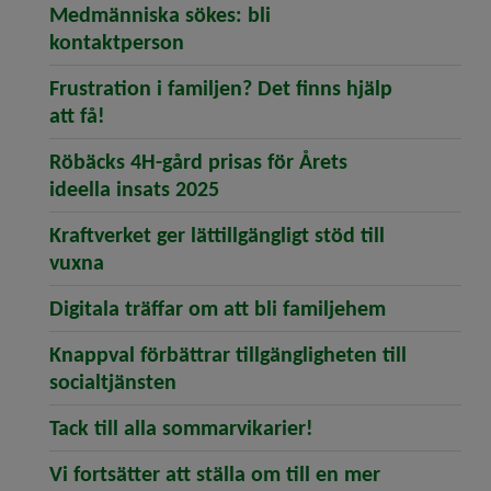
Medmänniska sökes: bli
(öppnar artikeln Medmänniska sö
kontaktperson
Frustration i familjen? Det finns hjälp
(öppnar artikeln Frustration i familjen? Det
att få!
Röbäcks 4H-gård prisas för Årets
(öppnar artikeln Röbäcks 4H-gå
ideella insats 2025
Kraftverket ger lättillgängligt stöd till
(öppnar artikeln Kraftverket ger lättillgängl
vuxna
(öppnar art
Digitala träffar om att bli familjehem
Knappval förbättrar tillgängligheten till
(öppnar artikeln Knappval förbättra
socialtjänsten
(öppnar artikeln Tac
Tack till alla sommarvikarier!
Vi fortsätter att ställa om till en mer