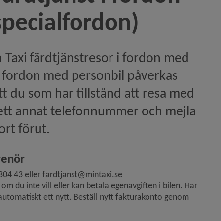
specialfordon)
n Taxi färdtjänstresor i fordon med 
 i fordon med personbil påverkas 
t du som har tillstånd att resa med 
 ett annat telefonnummer och mejla 
ort förut.
renör
04 43 eller 
fardtjanst@mintaxi.se
 du inte vill eller kan betala egenavgiften i bilen. Har 
 automatiskt ett nytt. Beställ nytt fakturakonto genom 