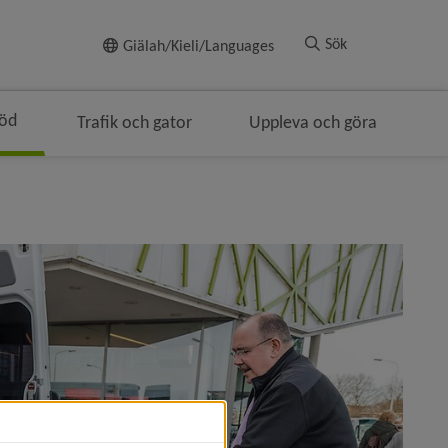
Till innehållet
Sök
Giälah/Kieli/Languages
töd
Trafik och gator
Uppleva och göra
 i brödsmulenavigeringen