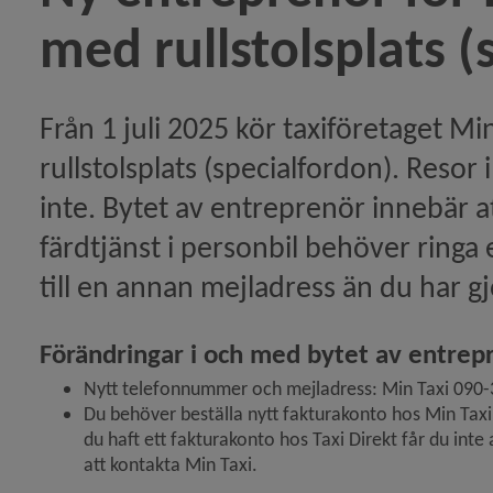
med rullstolsplats (
kes: bli kontaktperson)
 finns hjälp att få!)
Från 1 juli 2025 kör taxiföretaget Mi
rullstolsplats (specialfordon). Resor
rd prisas för Årets ideella insats 2025)
inte. Bytet av entreprenör innebär at
färdtjänst i personbil behöver ringa
igt stöd till vuxna)
till en annan mejladress än du har gj
ikeln Digitala träffar om att bli familjehem)
Förändringar i och med bytet av entrep
r tillgängligheten till socialtjänsten)
Nytt telefonnummer och mejladress: Min Taxi 090-3
Du behöver beställa nytt fakturakonto hos Min Taxi om
k till alla sommarvikarier!)
du haft ett fakturakonto hos Taxi Direkt får du inte
att kontakta Min Taxi.