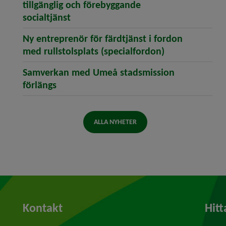
tillgänglig och förebyggande
(öppnar artikeln Vi fortsätter att stä
socialtjänst
Ny entreprenör för färdtjänst i fordon
(öppnar artike
med rullstolsplats (specialfordon)
Samverkan med Umeå stadsmission
(öppnar artikeln Samverkan med Umeå s
förlängs
ALLA NYHETER
Kontakt
Hitt