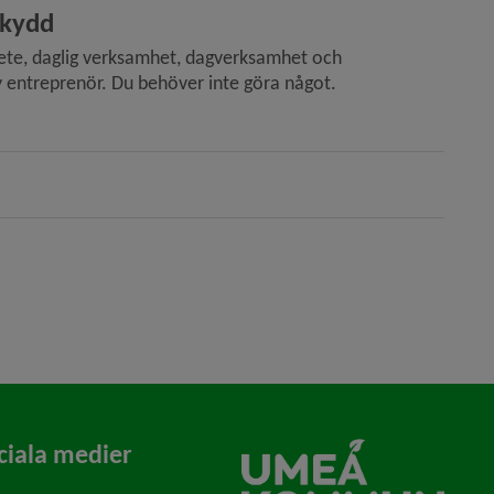
skydd
nst)
bete, daglig verksamhet, dagverksamhet och 
ny entreprenör. Du behöver inte göra något.
plats (specialfordon))
ciala medier