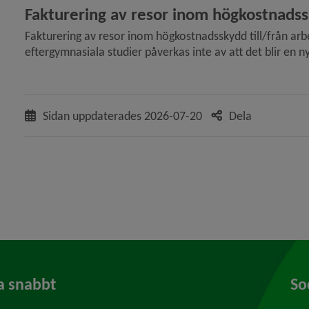
Fakturering av resor inom högkostnads
lla om till en mer tillgänglig och förebyggande socialtjä
Fakturering av resor inom högkostnadsskydd till/från ar
eftergymnasiala studier påverkas inte av att det blir en 
ln Ny entreprenör för färdtjänst i fordon med rullstols
tadsmission förlängs)
Sidan uppdaterades
2026-07-20
Dela
a snabbt
So