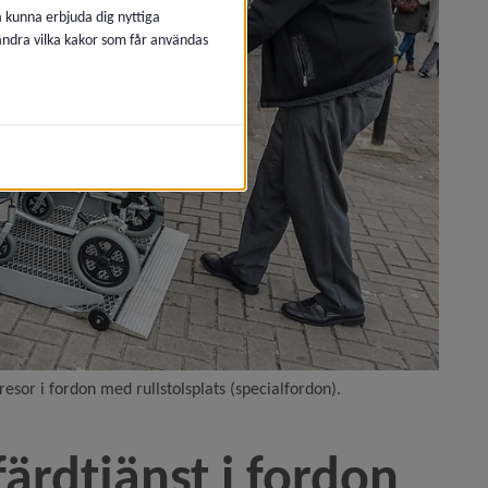
å kunna erbjuda dig nyttiga
 ändra vilka kakor som får användas
esor i fordon med rullstolsplats (specialfordon).
ärdtjänst i fordon 
er)