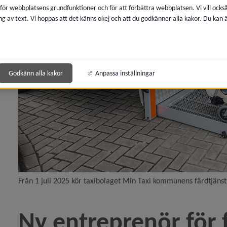
 för webbplatsens grundfunktioner och för att förbättra webbplatsen. Vi vill ocks
ng av text. Vi hoppas att det känns okej och att du godkänner alla kakor. Du kan
eln Är du orolig för ett barn i sommar?)
elefontider till socialtjänsten)
Godkänn alla kakor
Anpassa inställningar
ån 1 juli för dig som söker ekonomiskt bistånd)
tig kväll för ditt barn)
rsättning kvar på tillfälligt höjd nivå)
rdtjänst med personbil)
Från 1 juli 2025 kör taxibolaget Min Taxi kommunens färdtjänstr
Ny entreprenör för f
meåbor ger höga betyg till socialtjänstens verksamhet