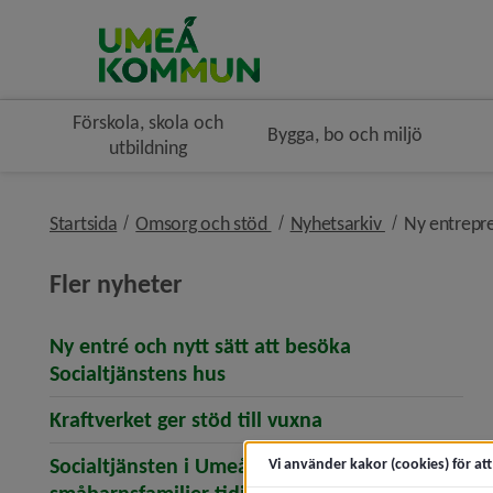
Förskola, skola och
Bygga, bo och miljö
utbildning
nivå i brödsmulenavigeringe
nivå i brödsm
Startsida
Omsorg och stöd
Nyhetsarkiv
Ny entrepre
Fler nyheter
Ny entré och nytt sätt att besöka
(öppnar artikeln Ny entré och
Socialtjänstens hus
(öppnar artikeln Kr
Kraftverket ger stöd till vuxna
Socialtjänsten i Umeå ska hjälpa fler
Vi använder kakor (cookies) för at
(öppnar artikeln Socialtj