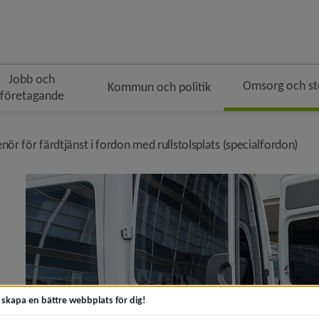
Jobb och
Omsorg och s
Kommun och politik
företagande
n
ulenavigeringen
nivå
nör för färdtjänst i fordon med rullstolsplats (specialfordon)
 nytt sätt att besöka Socialtjänstens hus)
aftverket ger stöd till vuxna)
t skapa en bättre webbplats för dig!
änsten i Umeå ska hjälpa fler småbarnsfamiljer tidigt)