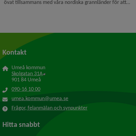
övat tillsammans med våra nordiska grannländer för att
öka vår samlade förmåga att möta, riskreducera och
attribuera en motståndares angrepp med CBRNe-vapen.
Brandförsvaret deltog i en ö...
Kontakt
Umeå kommun
Länk till annan webbplats, öppnas i nytt f
Skolgatan 31A
901 84 Umeå
090-16 10 00
umea.kommun@umea.se
Frågor, felanmälan och synpunkter
Hitta snabbt