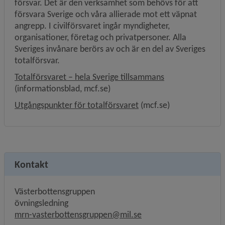
försvar. Det är den verksamhet som behövs för att 
försvara Sverige och våra allierade mot ett väpnat 
angrepp. I civilförsvaret ingår myndigheter, 
organisationer, företag och privatpersoner. Alla 
Sveriges invånare berörs av och är en del av Sveriges 
totalförsvar.
Länk till annan w
Totalförsvaret – hela Sverige tillsammans
(informationsblad, mcf.se)
Länk till annan webbplat
Utgångspunkter för totalförsvaret
 (mcf.se)
Kontakt
Västerbottensgruppen
övningsledning
mrn-vasterbottensgruppen@mil.se