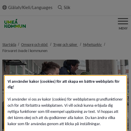
ll innehållet
Giälah/Kieli/Languages
Sök
MENY
nivå i brödsmulenavigeringen
nivå i brödsmulenavigeringen
nivå i brödsmulen
Startsida
Omsorg och stöd
Trygg och säker
Nyhetsarkiv
nivå i brödsmulenavigeringen
Försvaret övade i kommunen
Vi använder kakor (cookies) för att skapa en bättre webbplats för
dig!
Vi använder vi oss av kakor (cookies) för webbplatsens grundfunktioner
och för att förbättra webbplatsen. Vi vill också kunna erbjuda dig
nyttiga funktioner som till exempel uppläsning av text. Vi hoppas att
det känns okej och att du godkänner alla kakor. Du kan ändra vilka
kakor som får användas genom att klicka på inställningar.