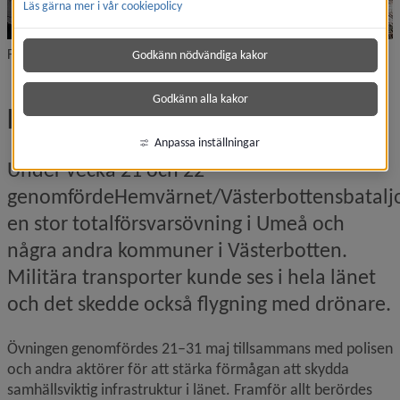
Läs gärna mer i vår cookiepolicy
Foto: Viktor G/Försvarsmakten
Godkänn nödvändiga kakor
Godkänn alla kakor
Försvaret övade i kommunen
Anpassa inställningar
Under vecka 21 och 22 
genomfördeHemvärnet/Västerbottensbataljo
en stor totalförsvarsövning i Umeå och 
några andra kommuner i Västerbotten. 
Militära transporter kunde ses i hela länet 
och det skedde också flygning med drönare.
Övningen genomfördes 21–31 maj tillsammans med polisen 
och andra aktörer för att stärka förmågan att skydda 
samhällsviktig infrastruktur i länet. Framför allt berördes 