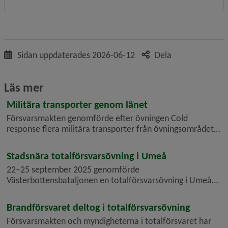
Sidan uppdaterades
2026-06-12
Dela
Läs mer
Militära transporter genom länet
Försvarsmakten genomförde efter övningen Cold
response flera militära transporter från övningsområdet i
Finland och söderut genom Sverige. Det skedde 18–23
mars och i huvudsak under helgen 20–22 mars 2026.
Stadsnära totalförsvarsövning i Umeå
Västerbottens län berördes ytterst...
22–25 september 2025 genomförde
Västerbottensbataljonen en totalförsvarsövning i Umeå
och Skellefteå, med stadsnära moment med och strid med
lös ammunition. Det medförde också ökad militär
Brandförsvaret deltog i totalförsvarsövning
verksamhet och militära transporter i hela Västerbo...
Försvarsmakten och myndigheterna i totalförsvaret har