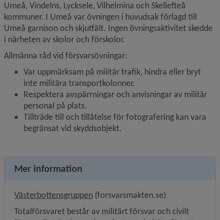
Umeå, Vindelns, Lycksele, Vilhelmina och Skellefteå 
kommuner. I Umeå var övningen i huvudsak förlagd till 
Umeå garnison och skjutfält. Ingen övningsaktivitet skedde 
i närheten av skolor och förskolor.
Allmänna råd vid försvarsövningar:
Var uppmärksam på militär trafik, hindra eller bryt 
inte militära transportkolonner.
Respektera avspärrningar och anvisningar av militär 
personal på plats.
Tillträde till och tillåtelse för fotografering kan vara 
begränsat vid skyddsobjekt.
Mer information
Länk till annan webbplats, öppnas i 
Västerbottensgruppen
 (forsvarsmakten.se)
Totalförsvaret består av militärt försvar och civilt 