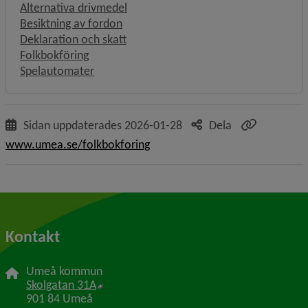
Alternativa drivmedel
Besiktning av fordon
Deklaration och skatt
Folkbokföring
Spelautomater
Sidan uppdaterades
2026-01-28
Dela
www.umea.se/folkbokforing
Kontakt
Umeå kommun
Länk till annan webbplats, öppnas i nytt f
Skolgatan 31A
901 84 Umeå