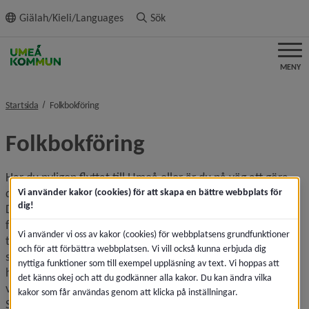
ll innehållet
Giälah/Kieli/Languages
Sök
MENY
nivå i brödsmulenavigeringen
Startsida
Folkbokföring
Folkbokföring
Har du nyligen flyttat till Umeå eller är du på väg att göra 
det? Kanske för studier, arbete eller av något annat skäl? 
Vi använder kakor (cookies) för att skapa en bättre webbplats för
dig!
Då ska du också folkbokföra dig i Umeå.Att vara 
folkbokförd där du bor har många fördelar. Du får din post 
Vi använder vi oss av kakor (cookies) för webbplatsens grundfunktioner
till rätt adress, du har möjlighet att söka bostadsbidrag, kan 
och för att förbättra webbplatsen. Vi vill också kunna erbjuda dig
söka stipendier i kommunen och skaffa dig en 
nyttiga funktioner som till exempel uppläsning av text. Vi hoppas att
hemförsäkring. Söker du vård ska du i första hand också 
det känns okej och att du godkänner alla kakor. Du kan ändra vilka
vända dig till din hemkommun, där du är folkbokförd. 
kakor som får användas genom att klicka på inställningar.
Skatteverket hanterar folkbokföring i Sverige, inte 