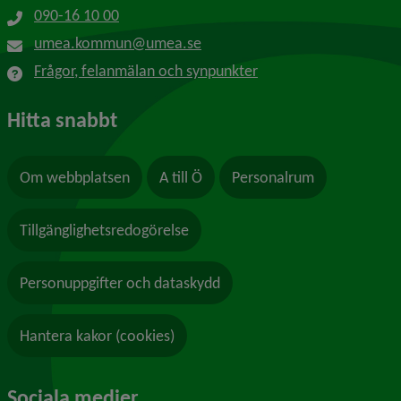
090-16 10 00
umea.kommun@umea.se
Frågor, felanmälan och synpunkter
Hitta snabbt
Om webbplatsen
A till Ö
Personalrum
Tillgänglighetsredogörelse
Personuppgifter och dataskydd
Hantera kakor (cookies)
Sociala medier