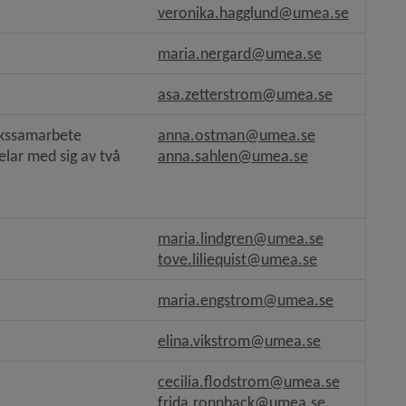
s.
veronika.hagglund@umea.se
bplats, öppnas i nytt fönster.
maria.nergard@umea.se
asa.zetterstrom@umea.se
ekssamarbete
anna.ostman@umea.se
lar med sig av två 
anna.sahlen@umea.se
änk till annan webbplats.
maria.lindgren@umea.se
tove.liliequist@umea.se
maria.engstrom@umea.se
ats.
elina.vikstrom@umea.se
ats.
cecilia.flodstrom@umea.se
frida.ronnback@umea.se