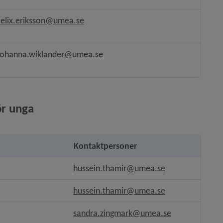
s i nytt fönster.
felix.eriksson@umea.se
as i nytt fönster.
as i nytt fönster.
johanna.wiklander@umea.se
as i nytt fönster.
ör unga
Kontaktpersoner
.
hussein.thamir@umea.se
bbplats.
hussein.thamir@umea.se
annan webbplats.
sandra.zingmark@umea.se