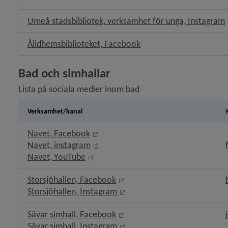
Umeå stadsbibliotek, verksamhet för unga, Instagram
Länk till annan webbpla
Ålidhemsbiblioteket, Facebook
Bad och simhallar
Lista på sociala medier inom bad
Verksamhet/kanal
Länk till annan webbplats, öppnas i 
Navet, Facebook
Länk till annan webbplats, öppnas i 
Navet, instagram
Länk till annan webbplats, öppnas i n
Navet, YouTube
Länk till annan webbplats, öp
Storsjöhallen, Facebook
Länk till annan webbplats, ö
Storsjöhallen, Instagram
Länk till annan webbplats, öp
Sävar simhall, Facebook
Länk till annan webbplats, ö
Sävar simhall, Instagram