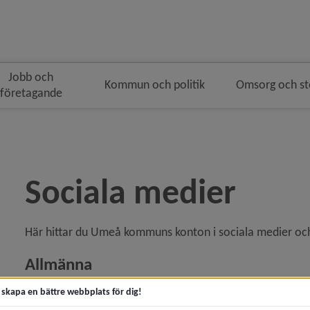
Jobb och
Kommun och politik
Omsorg och s
företagande
smulenavigeringen
Sociala medier
Här hittar du Umeå kommuns konton i sociala medier och 
Allmänna
Lista på allmänna sociala medier
t skapa en bättre webbplats för dig!