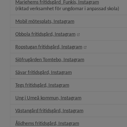
Länk till ann
Mariehems fritidsgård_Funkis, Instagram
(riktad verksamhet för ungdomar i anpassad skola)
Länk till annan webbplats
Mobil mötesplats, Instagram
Länk till annan webbpla
Obbola fritidsgård, Instagram
Länk till annan webb
Ropstugan fritidsgård, Instagram
Länk till annan webb
Sjöfrugården Tomtebo, Instagram
Länk till annan webbplats.
Sävar fritidsgård, Instagram
Länk till annan webbplats.
Tegs fritidsgård, Instagram
Länk till annan webbpl
Ung i Umeå kommun, Instagram
Länk till annan webbp
Västangård fritidsgård, Instagram
Länk till annan webbpla
Ålidhems fritidsgård, Instagram