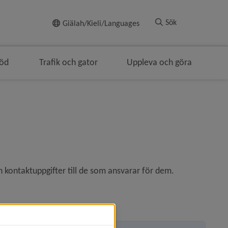
Till innehållet
Sök
Giälah/Kieli/Languages
töd
Trafik och gator
Uppleva och göra
kontaktuppgifter till de som ansvarar för dem.