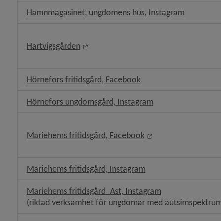
Länk till 
Hamnmagasinet, ungdomens hus, Instagram
Länk till annan webbplats, öppnas i ny
Hartvigsgården
Länk till annan webbpl
Hörnefors fritidsgård, Facebook
Länk till annan we
Hörnefors ungdomsgård, Instagram
Länk till annan webb
Mariehems fritidsgård, Facebook
Länk till annan webbp
Mariehems fritidsgård, Instagram
Länk till annan 
Mariehems fritidsgård_Ast, Instagram
(riktad verksamhet för ungdomar med autsimspektrumt