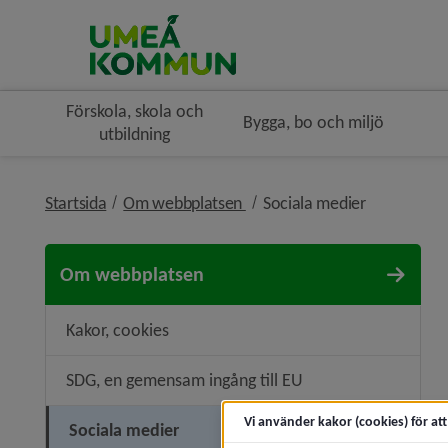
Förskola, skola och
Bygga, bo och miljö
utbildning
nivå i brödsmulenavigeringen
nivå i bröd
Startsida
Om webbplatsen
Sociala medier
Om webbplatsen
Kakor, cookies
SDG, en gemensam ingång till EU
Vi använder kakor (cookies) för at
Sociala medier