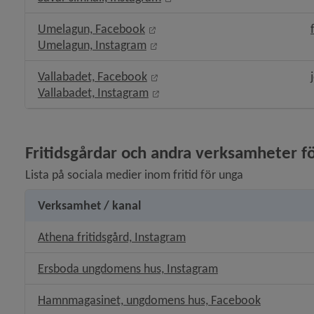
Länk till annan webbplats, öppna
Umelagun, Facebook
Länk till annan webbplats, öppn
Umelagun, Instagram
Länk till annan webbplats, öppn
Vallabadet, Facebook
Länk till annan webbplats, öppn
Vallabadet, Instagram
Fritidsgårdar och andra verksamheter f
Lista på sociala medier inom fritid för unga
Verksamhet / kanal
Länk till annan webbplats
Athena fritidsgård, Instagram
Länk till annan we
Ersboda ungdomens hus, Instagram
Länk till 
Hamnmagasinet, ungdomens hus, Facebook