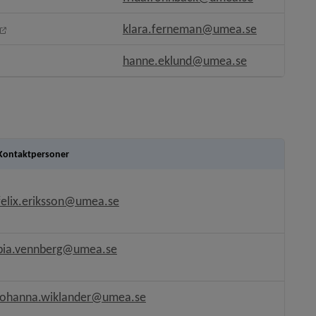
Länk till annan webbplats, öppnas i nytt fönster.
klara.ferneman@umea.se
ts.
hanne.eklund@umea.se
Kontaktpersoner
nytt fönster.
nytt fönster.
felix.eriksson@umea.se
ytt fönster.
pnas i nytt fönster.
bia.vennberg@umea.se
ppnas i nytt fönster.
pnas i nytt fönster.
johanna.wiklander@umea.se
ppnas i nytt fönster.