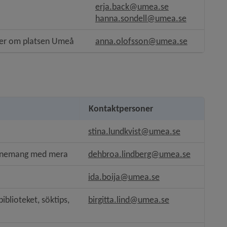
as i nytt fönster.
erja.back@umea.se
hanna.sondell@umea.se
ill annan webbplats, öppnas i nytt fönster.
mer om platsen Umeå 
anna.olofsson@umea.se
Kontaktpersoner
stina.lundkvist@umea.se
ts, öppnas i nytt fönster.
venemang med mera
dehbroa.lindberg@umea.se
.
ida.boija@umea.se
iblioteket, söktips, 
birgitta.lind@umea.se