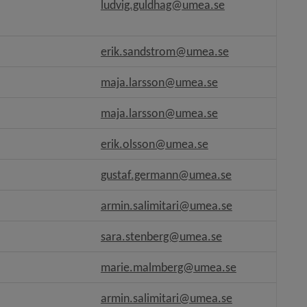
an webbplats.
ludvig.guldhag@umea.se
.
erik.sandstrom@umea.se
ts, öppnas i nytt fönster.
maja.larsson@umea.se
plats, öppnas i nytt fönster.
maja.larsson@umea.se
plats.
erik.olsson@umea.se
gustaf.germann@umea.se
armin.salimitari@umea.se
ats.
sara.stenberg@umea.se
lats.
marie.malmberg@umea.se
ts.
armin.salimitari@umea.se