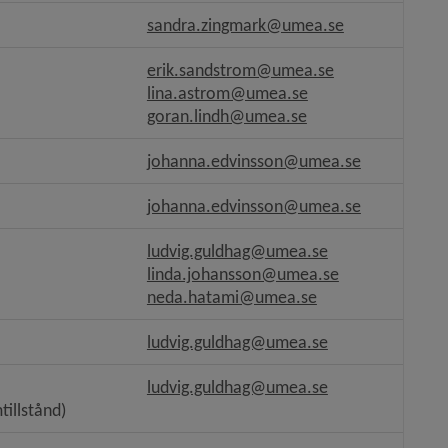
annan webbplats.
sandra.zingmark@umea.se
erik.sandstrom@umea.se
tt fönster.
lina.astrom@umea.se
goran.lindh@umea.se
ats.
johanna.edvinsson@umea.se
bbplats.
johanna.edvinsson@umea.se
ludvig.guldhag@umea.se
plats, öppnas i nytt fönster.
linda.johansson@umea.se
neda.hatami@umea.se
lats.
ludvig.guldhag@umea.se
webbplats.
ludvig.guldhag@umea.se
illstånd)