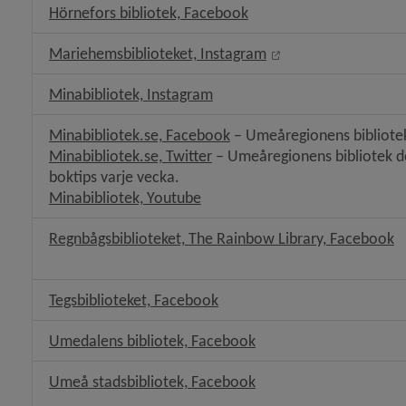
Länk till annan webbplat
Hörnefors bibliotek, Facebook
Länk till annan web
Mariehemsbiblioteket, Instagram
Länk till annan webbplats.
Minabibliotek, Instagram
Länk till annan webbplats.
Minabibliotek.se, Facebook
 – Umeåregionens bibliot
Länk till annan webbplats.
Minabibliotek.se, Twitter
 – Umeåregionens bibliotek de
boktips varje vecka.
Länk till annan webbplats.
Minabibliotek, Youtube
L
Regnbågsbiblioteket, The Rainbow Library, Facebook
Länk till annan webbplats.
Tegsbiblioteket, Facebook
Länk till annan webbpl
Umedalens bibliotek, Facebook
Länk till annan webbpl
Umeå stadsbibliotek, Facebook