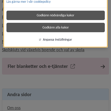
Anmäla frånvaro i skolan
Läs gärna mer i vår cookiepolicy
Ansökan specialkost och behovanpassade måltider
Godkänn nödvändiga kakor
Förändring av skolgång
Ledighetsansökan
Godkänn alla kakor
Läsårstider och lov
Anpassa inställningar
Mottagande av nyanländ elev
Länk till anna
Skolskjuts vid växelvis boende och val av skola
Fler blanketter och e-tjänster
Andra sidor
Om oss