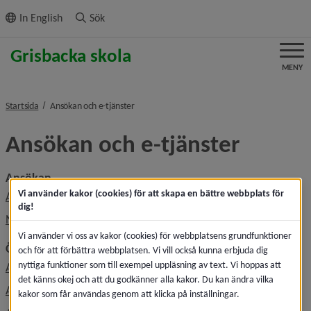
ll innehållet
In English
Sök
MENY
nivå i brödsmulenavigeringen
Startsida
Ansökan och e-tjänster
Ansökan och e-tjänster
Ansökan
Vi använder kakor (cookies) för att skapa en bättre webbplats för
Ansökan, söka skola
dig!
När du fått besked om skolplacering
Vi använder vi oss av kakor (cookies) för webbplatsens grundfunktioner
Övrigt
och för att förbättra webbplatsen. Vi vill också kunna erbjuda dig
nyttiga funktioner som till exempel uppläsning av text. Vi hoppas att
Ansöka om fritidsplats
det känns okej och att du godkänner alla kakor. Du kan ändra vilka
Ansöka om modersmålsundervisning
kakor som får användas genom att klicka på inställningar.