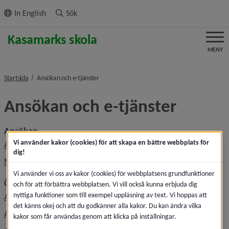
ll innehållet
In English
Sök
MENY
nivå i brödsmulenavigeringen
Startsida
Ansökan och e-tjänster
Ansökan och e-tjänster
Ansökan
Vi använder kakor (cookies) för att skapa en bättre webbplats för
Ansökan, söka skola
dig!
När du fått besked om skolplacering
Vi använder vi oss av kakor (cookies) för webbplatsens grundfunktioner
Övrigt
och för att förbättra webbplatsen. Vi vill också kunna erbjuda dig
nyttiga funktioner som till exempel uppläsning av text. Vi hoppas att
Ansöka om fritidsplats
det känns okej och att du godkänner alla kakor. Du kan ändra vilka
Ansöka om modersmålsundervisning
kakor som får användas genom att klicka på inställningar.