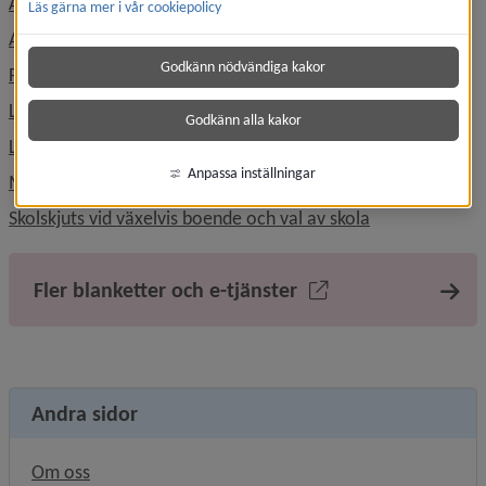
Anmäla frånvaro i skolan
Läs gärna mer i vår cookiepolicy
Ansökan specialkost och behovanpassade måltider
Godkänn nödvändiga kakor
Förändring av skolgång
Ledighetsansökan
Godkänn alla kakor
Läsårstider och lov
Anpassa inställningar
Mottagande av nyanländ elev
Länk till anna
Skolskjuts vid växelvis boende och val av skola
Fler blanketter och e-tjänster
Andra sidor
Om oss