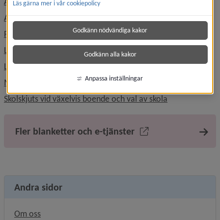
Anmäla frånvaro i skolan
Läs gärna mer i vår cookiepolicy
Ansökan specialkost och behovanpassade måltider
Godkänn nödvändiga kakor
Förändring av skolgång
Ledighetsansökan
Godkänn alla kakor
Läsårstider och lov
Anpassa inställningar
Mottagande av nyanländ elev
Länk till anna
Skolskjuts vid växelvis boende och val av skola
Fler blanketter och e-tjänster
Andra sidor
Om oss