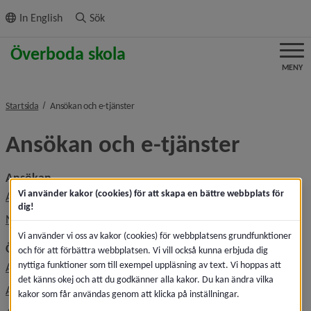
ll innehållet
In English
Sök
MENY
nivå i brödsmulenavigeringen
Startsida
Ansökan och e-tjänster
Ansökan och e-tjänster
Ansökan
Vi använder kakor (cookies) för att skapa en bättre webbplats för
Ansökan, söka skola
dig!
När du fått besked om skolplacering
Vi använder vi oss av kakor (cookies) för webbplatsens grundfunktioner
Övrigt
och för att förbättra webbplatsen. Vi vill också kunna erbjuda dig
nyttiga funktioner som till exempel uppläsning av text. Vi hoppas att
Ansöka om fritidsplats
det känns okej och att du godkänner alla kakor. Du kan ändra vilka
Ansöka om modersmålsundervisning
kakor som får användas genom att klicka på inställningar.