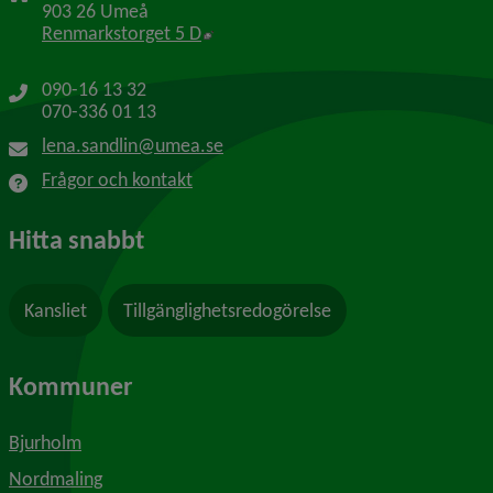
903 26 Umeå
Länk till annan webbplats, öppnas i 
Renmarkstorget 5 D
090-16 13 32
070-336 01 13
lena.sandlin@umea.se
Frågor och kontakt
Hitta snabbt
Kansliet
Tillgänglighetsredogörelse
Kommuner
Bjurholm
Nordmaling