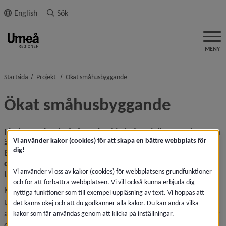
ll innehållet
English
Sök
MENY
nivå i brödsmulenavigeringen
nivå i brödsmulenavigeringen
Startsida
Projekt
Ökat småhusbyggande
Ökat småhusbyggande
I hela Norrland pågår en kraftig industriell expansion som 
Vi använder kakor (cookies) för att skapa en bättre webbplats för
är kopplad till fossilfri utveckling och elektrifiering. 
dig!
Expansionen kommer att skapa många arbetstillfällen 
och en stor efterfrågan på bostäder i de nordligaste 
Vi använder vi oss av kakor (cookies) för webbplatsens grundfunktioner
länen.
och för att förbättra webbplatsen. Vi vill också kunna erbjuda dig
Kompetensförsörjningen i norra Sverige är en reell 
nyttiga funktioner som till exempel uppläsning av text. Vi hoppas att
utmaning då det redan idag råder brist på arbetskraft och 
det känns okej och att du godkänner alla kakor. Du kan ändra vilka
arbetslösheten är låg. För att kunna ta emot fler människor 
kakor som får användas genom att klicka på inställningar.
och klara kompetensförsörjningen krävs fler bostäder.