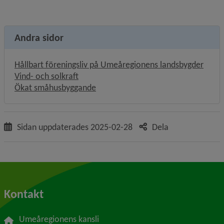
Andra sidor
Hållbart föreningsliv på Umeåregionens landsbygder
Vind- och solkraft
Ökat småhusbyggande
Sidan uppdaterades
2025-02-28
Dela
Kontakt
Umeåregionens kansli