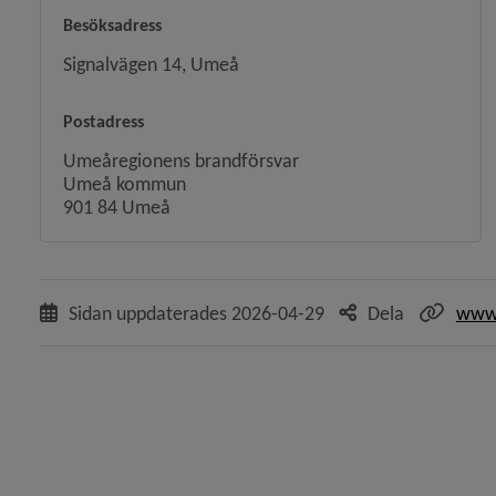
Besöksadress
Signalvägen 14, Umeå
Postadress
y för Brandskydd i hemmet
Umeåregionens brandförsvar
Umeå kommun
901 84 Umeå
y för Sotning och brandskyddskontroll
 för Brandfarliga varor
Sidan uppdaterades
2026-04-29
Dela
www.
y för Explosiva varor
y för Företag och organisationer
y för Energi och uppvärmning