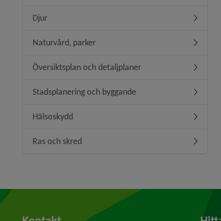
Djur
Undermen
Naturvård, parker
Undermen
Översiktsplan och detaljplaner
Undermeny
Stadsplanering och byggande
Undermen
Hälsoskydd
Undermen
Ras och skred
Undermen
Kontakt
Hitt