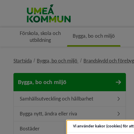
Förskola, skola och
Bygga, bo och miljö
utbildning
nivå i brödsmulenavigerin
Startsida
Bygga, bo och miljö
Brandskydd och förebyg
Bygga, bo och miljö
Samhällsutveckling och hållbarhet
Undermen
Bygga nytt, ändra eller riva
Undermeny
Vi använder kakor (cookies) för at
Bostäder
Undermen