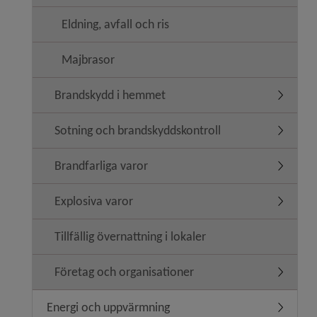
Eldning, avfall och ris
Majbrasor
Brandskydd i hemmet
Undermen
Sotning och brandskyddskontroll
Undermen
Brandfarliga varor
Undermeny
Explosiva varor
Undermen
Tillfällig övernattning i lokaler
Företag och organisationer
Undermen
Energi och uppvärmning
Undermen