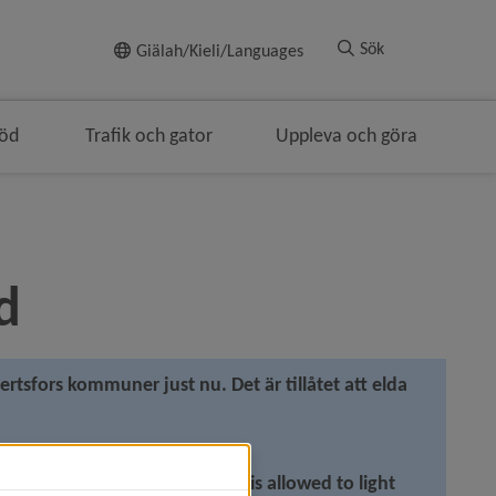
Till innehållet
Sök
Giälah/Kieli/Languages
töd
Trafik och gator
Uppleva och göra
avigeringen
d
rtsfors kommuner just nu. Det är tillåtet att elda 
 kommuner at the moment. It is allowed to light 