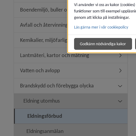
Vi använder vi oss av kakor (cookies)
Boendemiljö, buller och luftkvalitet
funktioner som till exempel uppläsni
Undermeny
genom att klicka på inställningar.
Avfall och återvinning
Läs gärna mer i vår cookiepolicy
Undermeny
Kemikalier, miljöfarlig verksamhet
Undermeny
Godkänn nödvändiga kakor
Lantmäteri, kartor och mätning
Undermen
Vatten och avlopp
Undermen
Brandskydd och förebygga olycka
Undermen
Eldning utomhus
Undermen
Eldningsförbud
Eldningsanmälan