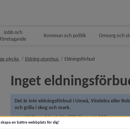
Jobb och
Kommun och politik
Omsorg och s
företagande
gen
nivå i brödsmulenavigeringen
nivå i brödsmulenavigeringen
nivå i brödsmulen
ga olycka
Eldning utomhus
Eldningsförbud
Inget eldningsförbu
y för Samhällsutveckling och hållbarhet
Det är 
inte
 eldningsförbud i Umeå, Vindelns eller Robe
och grilla i skog och mark.
 för Bygga nytt, ändra eller riva
Vid brand, kontakta SOS Alarm via 112.
t skapa en bättre webbplats för dig!
There is no fire ban in Umeå, Vindelns or Robertsfors
y för Bostäder