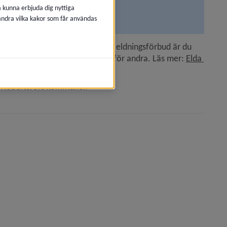
å kunna erbjuda dig nyttiga
 ändra vilka kakor som får användas
.
å den här sidan. När det inte är eldningsförbud är du 
ert sätt och inte orsakar obehag för andra. Läs mer: 
Elda 
h Robertsfors kommuner.