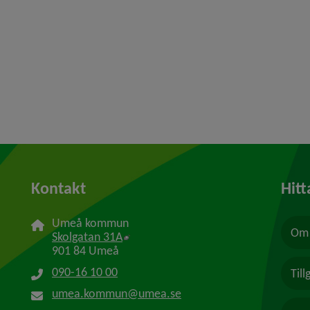
Kontakt
Hitt
Umeå kommun
Om 
Länk till annan webbplats, öppnas i n
Skolgatan 31A
901 84 Umeå
090-16 10 00
Til
umea.kommun@umea.se