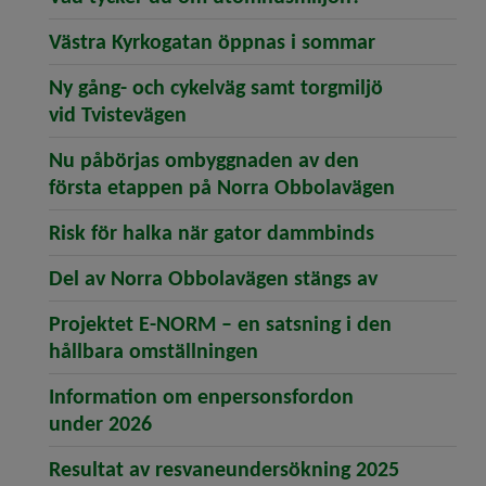
(öppnar art
Västra Kyrkogatan öppnas i sommar
Ny gång- och cykelväg samt torgmiljö
(öppnar artikeln Ny gång- och cyk
vid Tvistevägen
Nu påbörjas ombyggnaden av den
(öppnar a
första etappen på Norra Obbolavägen
(öppnar arti
Risk för halka när gator dammbinds
(öppnar art
Del av Norra Obbolavägen stängs av
Projektet E-NORM – en satsning i den
(öppnar artikeln Projekt
hållbara omställningen
Information om enpersonsfordon
(öppnar artikeln Information om en
under 2026
(öppnar a
Resultat av resvaneundersökning 2025