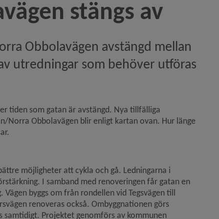
avägen stängs av
orra Obbolavägen avstängd mellan 
av utredningar som behöver utföras 
pen på Norra Obbolavägen)
er tiden som gatan är avstängd. Nya tillfälliga 
en/Norra Obbolavägen blir enligt kartan ovan. Hur länge 
ar.
)
tre möjligheter att cykla och gå. Ledningarna i 
rstärkning. I samband med renoveringen får gatan en 
 Vägen byggs om från rondellen vid Tegsvägen till 
rsvägen renoveras också. Ombyggnationen görs 
 samtidigt. Projektet genomförs av kommunen 