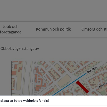
Jobb och
Kommun och politik
Omsorg och s
företagande
lenavigeringen
nivå i brödsmulenavigeringen
 Obbolavägen stängs av
 ge bättre koll på Tegsbrons skick)
tsåtgärder i Umeå)
t skapa en bättre webbplats för dig!