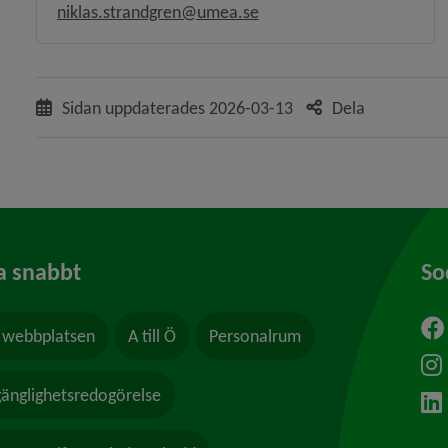
niklas.strandgren@umea.se
Sidan uppdaterades
2026-03-13
Dela
a snabbt
So
webbplatsen
A till Ö
Personalrum
ytt fönster.
lgänglighetsredogörelse