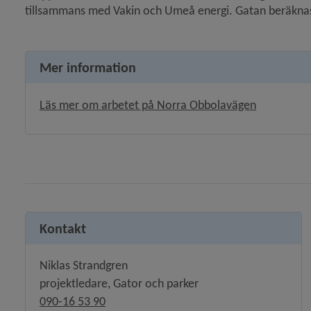
tillsammans med Vakin och Umeå energi. Gatan beräknas
ion om färdtjänst i personbil)
Mer information
ansöker om konkurs)
Öppnas i ny
Läs mer om arbetet på Norra Obbolavägen
Kontakt
Niklas Strandgren
projektledare, Gator och parker
090-16 53 90