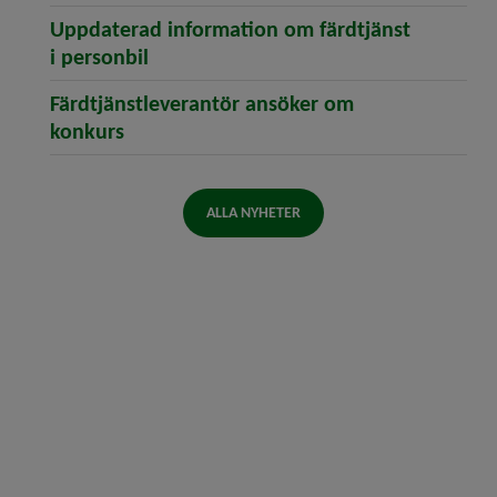
Uppdaterad information om färdtjänst
(öppnar artikeln Uppdaterad informat
i personbil
Färdtjänstleverantör ansöker om
(öppnar artikeln Färdtjänstleverantör 
konkurs
ALLA NYHETER