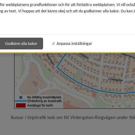
 för webbplatsens grundfunktioner och för att förbättra webbplatsen. Vi vill ocks
av Sandaparken och Sandbackaparken)
ng av text. Vi hoppas att det känns okej och att du godkänner alla kakor. Du kan
dalsvägen i Holmsund)
Godkänn alla kakor
Anpassa inställningar
g- och cykelväg vid Maja Beskow)
tikeln Ny parkeringslösning planeras vid Tegsbron – m
ratis buss för unga i sommar)
fik­säkerhets­arbete lyfts nationellt)
Bussar i linjetrafik leds om till Vintergatan-Ringvägen under t
y lekyta vid Västra Esplanaden – en del av utvecklinge
eln Vad tycker du om utomhusmiljön?)