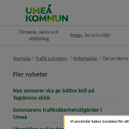
Förskola, skola och
Bygga, bo och miljö
utbildning
nivå i brödsmulenavigeringen
nivå i brödsmu
Startsida
Trafik och gator
Nyhetsarkiv
Del av Norra
Fler nyheter
Nya sensorer ska ge bättre koll på
(öppnar artikeln Nya sensorer ska
Tegsbrons skick
Sommarens trafiksäkerhetsåtgärder i
(öppnar artikeln Sommarens trafiksäkerhe
Umeå
Vi använder kakor (cookies) för at