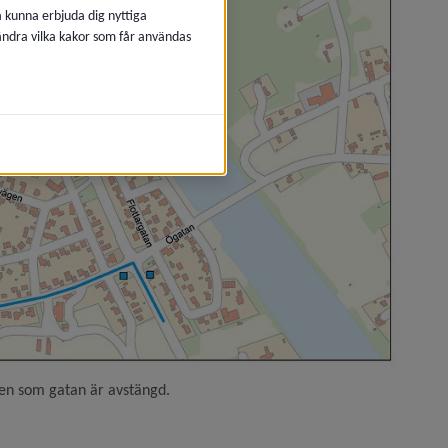
å kunna erbjuda dig nyttiga
 ändra vilka kakor som får användas
ark reserveras i centrum)
iden som gatan är avstängd.
n i centrum)