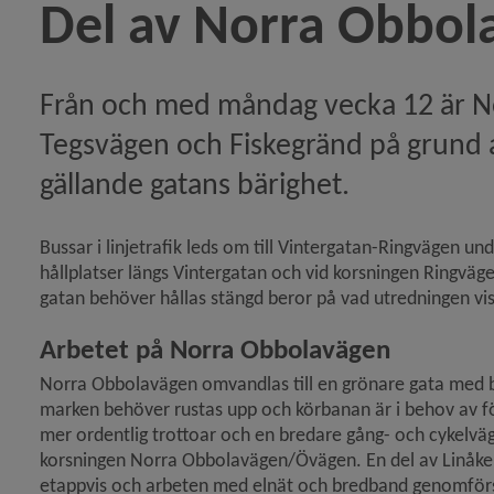
Del av Norra Obbol
ikeln Västra Kyrkogatan öppnas i sommar)
Från och med måndag vecka 12 är N
elväg samt torgmiljö vid Tvistevägen)
Tegsvägen och Fiskegränd på grund 
gällande gatans bärighet.
rtikeln Nu påbörjas ombyggnaden av den första etap
keln Risk för halka när gator dammbinds)
Bussar i linjetrafik leds om till Vintergatan-Ringvägen und
hållplatser längs Vintergatan och vid korsningen Ringväg
ikeln Del av Norra Obbolavägen stängs av)
gatan behöver hållas stängd beror på vad utredningen vis
Arbetet på Norra Obbolavägen
et E-NORM – en satsning i den hållbara omställningen
Norra Obbolavägen omvandlas till en grönare gata med bät
marken behöver rustas upp och körbanan är i behov av fö
personsfordon under 2026)
mer ordentlig trottoar och en bredare gång- och cykelväg.
korsningen Norra Obbolavägen/Övägen. En del av Linåke
rtikeln Resultat av resvaneundersökning 2025)
etappvis och arbeten med elnät och bredband genomförs