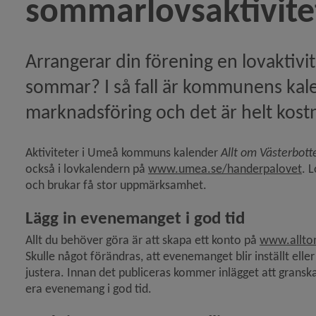
sommarlovsaktivitet
betalda fakturor från Umeå kommun)
Arrangerar din förening en lovaktivi
rd prisas för Årets ideella insats 2025)
sommar? I så fall är kommunens kale
marknadsföring och det är helt kostn
rker bidragssystemet – granskar föreningar under 2025
Aktiviteter i Umeå kommuns kalender 
Allt om Västerbott
Lä
också i lovkalendern på 
www.umea.se/handerpalovet
. 
och brukar få stor uppmärksamhet.
Lägg in evenemanget i god tid
Allt du behöver göra är att skapa ett konto på 
www.allto
Skulle något förändras, att evenemanget blir inställt elle
justera. Innan det publiceras kommer inlägget att granskas
era evenemang i god tid.