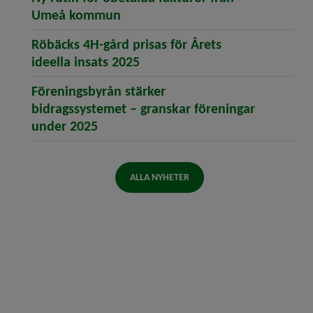
(öppnar artikeln Ny rutin för o
Umeå kommun
Röbäcks 4H-gård prisas för Årets
(öppnar artikeln Röbäcks 4H-gå
ideella insats 2025
Föreningsbyrån stärker
bidragssystemet – granskar föreningar
(öppnar artikeln Föreningsbyrån stä
under 2025
ALLA NYHETER