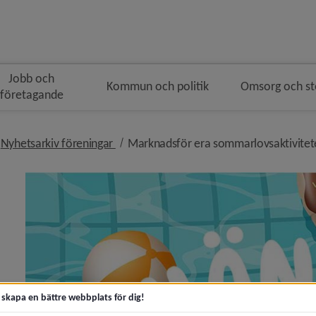
Jobb och
Kommun och politik
Omsorg och s
företagande
n
vå i brödsmulenavigeringen
nivå i brödsmulenavigeringen
Nyhetsarkiv föreningar
Marknadsför era sommarlovsaktivitete
marhälsning – och ett stort tack till er i föreningslive
 i Visionite arena stängd för bokning till 14 oktober)
t skapa en bättre webbplats för dig!