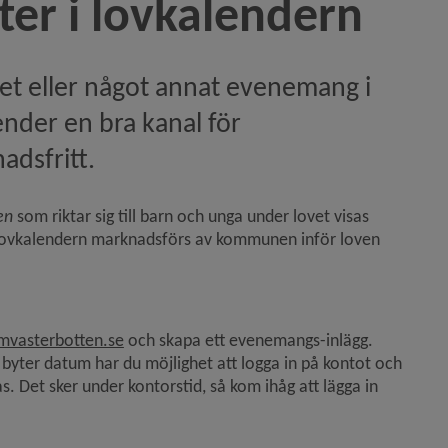
er i lovkalendern
tet eller något annat evenemang i 
nder en bra kanal för 
adsfritt.
)
en
 som riktar sig till barn och unga under lovet visas 
nk till annan webbplats, öppnas i nytt fönster.
Lovkalendern marknadsförs av kommunen inför loven 
Länk till annan webbplats, öppnas i nytt fönst
mvasterbotten.se
 och skapa ett evenemangs-inlägg. 
r byter datum har du möjlighet att logga in på kontot och 
. Det sker under kontorstid, så kom ihåg att lägga in 