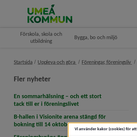
Förskola, skola och
Bygga, bo och miljö
utbildning
nivå i brödsmulenavigeringe
ni
Startsida
Uppleva och göra
Föreningar, föreningsliv
Fler nyheter
En sommarhälsning – och ett stort
(öppnar artikeln En som
tack till er i föreningslivet
B-hallen i Visionite arena stängd för
(öppnar artikeln B-hallen
bokning till 14 oktober
Vi använder kakor (cookies) för at