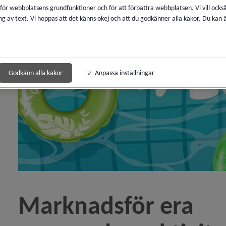
 för webbplatsens grundfunktioner och för att förbättra webbplatsen. Vi vill ocks
pettider under sommaren)
ng av text. Vi hoppas att det känns okej och att du godkänner alla kakor. Du kan
tikeln Marknadsför era sommarlovsaktiviteter i lovka
Godkänn alla kakor
Anpassa inställningar
tärka tryggheten vid idrottsplatser)
knadsför era evenemang i kalendern inför sommaren)
son är ny konsulent på Föreningsbyrån)
tipendiater 2026)
Marknadsför era 
keln Starta upp gruppen Stark och säker)