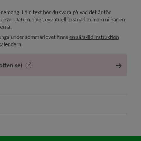
nemang. I din text bör du svara på vad det är för 
eva. Datum, tider, eventuell kostnad och om ni har en 
terna.
Länk till 
 unga under sommarlovet finns 
en särskild instruktion
kalendern.
otten.se)