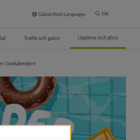
Till innehållet
Sök
Giälah/Kieli/Languages
Uppleva och göra
töd
Trafik och gator
nivå i brödsmulenavigeringen
r i lovkalendern
t)