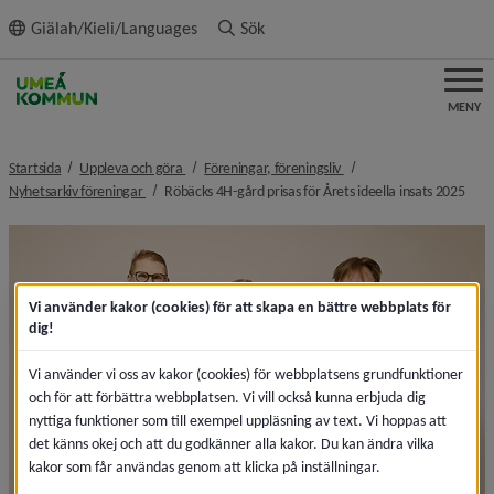
ll innehållet
Giälah/Kieli/Languages
Sök
MENY
nivå i brödsmulenavigeringen
nivå i brödsmulenavigeri
Startsida
Uppleva och göra
Föreningar, föreningsliv
nivå i brödsmulenavigeringen
nivå
Nyhetsarkiv föreningar
Röbäcks 4H-gård prisas för Årets ideella insats 2025
Vi använder kakor (cookies) för att skapa en bättre webbplats för
dig!
Vi använder vi oss av kakor (cookies) för webbplatsens grundfunktioner
och för att förbättra webbplatsen. Vi vill också kunna erbjuda dig
nyttiga funktioner som till exempel uppläsning av text. Vi hoppas att
det känns okej och att du godkänner alla kakor. Du kan ändra vilka
kakor som får användas genom att klicka på inställningar.