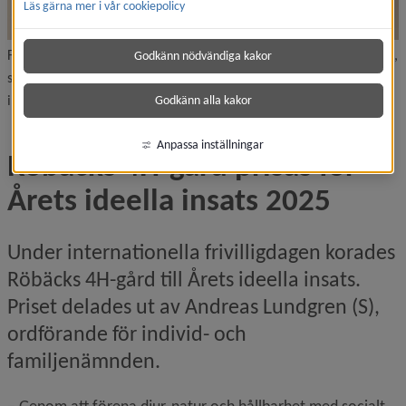
Läs gärna mer i vår cookiepolicy
Från vänster: Per-Olof Kekäläinen, vice ordförande, Alva Sjöström,
Godkänn nödvändiga kakor
sekreterare, Röbäcks 4H-gård och Andreas Lundgren, ordförande
individ- och familjenämnden.
Godkänn alla kakor
Anpassa inställningar
Röbäcks 4H-gård prisas för 
Årets ideella insats 2025
Under internationella frivilligdagen korades 
Röbäcks 4H-gård till Årets ideella insats. 
Priset delades ut av Andreas Lundgren (S), 
ordförande för individ- och 
familjenämnden.
– Genom att förena djur, natur och hållbarhet med socialt 