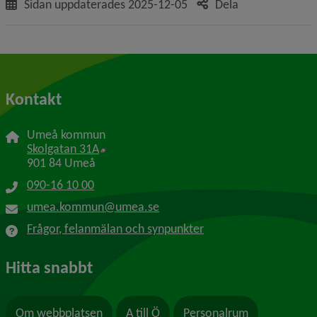
Sidan uppdaterades
2025-12-05
Dela
Kontakt
Umeå kommun
Länk till annan webbplats, öppnas i nytt f
Skolgatan 31A
901 84 Umeå
090-16 10 00
umea.kommun@umea.se
Frågor, felanmälan och synpunkter
Hitta snabbt
Om webbplatsen
A till Ö
Personalrum