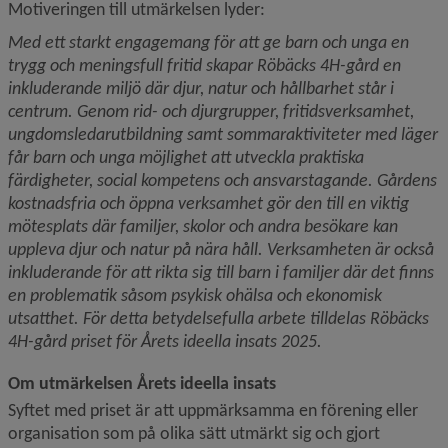
Motiveringen till utmärkelsen lyder:
Med ett starkt engagemang för att ge barn och unga en 
trygg och meningsfull fritid skapar Röbäcks 4H-gård en 
inkluderande miljö där djur, natur och hållbarhet står i 
centrum. Genom rid- och djurgrupper, fritidsverksamhet, 
ungdomsledarutbildning samt sommaraktiviteter med läger 
får barn och unga möjlighet att utveckla praktiska 
färdigheter, social kompetens och ansvarstagande. Gårdens 
kostnadsfria och öppna verksamhet gör den till en viktig 
mötesplats där familjer, skolor och andra besökare kan 
uppleva djur och natur på nära håll. Verksamheten är också 
inkluderande för att rikta sig till barn i familjer där det finns 
en problematik såsom psykisk ohälsa och ekonomisk 
utsatthet. För detta betydelsefulla arbete tilldelas Röbäcks 
4H-gård priset för Årets ideella insats 2025.
Om utmärkelsen Årets ideella insats
Syftet med priset är att uppmärksamma en förening eller 
organisation som på olika sätt utmärkt sig och gjort 