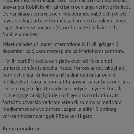
ansvar ger Röbäcks 4H-gård barn och unga verktyg för livet. 
De har skapat en trygg och inkluderande miljö och gör ett 
mycket viktigt arbete för många barn och familjer i Umeå, 
säger Andreas Lundgren (S), ordförande i individ- och 
familjenämnden.
Priset delades ut under Internationella frivilligdagen 5 
december på Sjuans mötesplats på Mariehems centrum.
– Vi är oerhört stolta och glada över att få ta emot 
utmärkelsen Årets ideella insats. För oss är det viktigt att 
barn och unga får komma nära djur och natur och få 
möjlighet att växa genom att ta ansvar, samarbeta och lära 
sig i en trygg miljö. Utmärkelsen betyder mycket för alla 
som engagerar sig i gården och ger oss motivation att 
fortsätta utveckla verksamheten tillsammans med våra 
medlemmar och volontärer, säger Jennifer Blomberg, 
verksamhetsansvarig på Röbäcks 4H-gård.
Årets utmärkelse