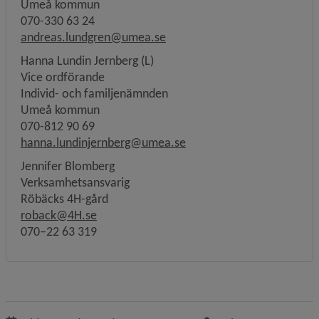
Umeå kommun 
070-330 63 24 
andreas.lundgren@umea.se
Hanna Lundin Jernberg (L)
Vice ordförande 
Individ- och familjenämnden 
Umeå kommun 
070-812 90 69
hanna.lundinjernberg@umea.se
Jennifer Blomberg
Verksamhetsansvarig
Röbäcks 4H-gård
roback@4H.se
070–22 63 319