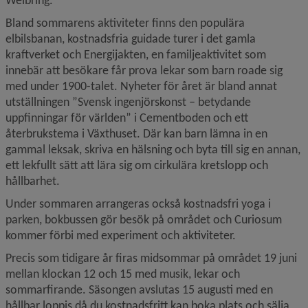
Bland sommarens aktiviteter finns den populära 
elbilsbanan, kostnadsfria guidade turer i det gamla 
kraftverket och Energijakten, en familjeaktivitet som 
innebär att besökare får prova lekar som barn roade sig 
med under 1900-talet. Nyheter för året är bland annat 
utställningen ”Svensk ingenjörskonst – betydande 
uppfinningar för världen” i Cementboden och ett 
återbrukstema i Växthuset. Där kan barn lämna in en 
gammal leksak, skriva en hälsning och byta till sig en annan, 
ett lekfullt sätt att lära sig om cirkulära kretslopp och 
hållbarhet.
Under sommaren arrangeras också kostnadsfri yoga i 
parken, bokbussen gör besök på området och Curiosum 
kommer förbi med experiment och aktiviteter.
Precis som tidigare år firas midsommar på området 19 juni 
mellan klockan 12 och 15 med musik, lekar och 
sommarfirande. Säsongen avslutas 15 augusti med en 
hållbar loppis då du kostnadsfritt kan boka plats och sälja 