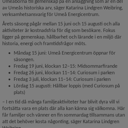
Umeåborna till gemenskap på en anläggning som är en del 
av Umeås historiska arv, säger Katarina Lindgren Weibring, 
verksamhetsansvarig för Umeå Energicentrum.
Årets säsong pågår mellan 15 juni och 15 augusti och alla 
aktiviteter är kostnadsfria för dig som besökare. Fokus 
ligger på gemenskap, hållbarhet och lärande i en miljö där 
historia, energi och framtidsfrågor möts.
Måndag 15 juni: Umeå Energicentrum öppnar för 
säsongen.
Fredag 19 juni, klockan 12–15: Midsommarfirande
Fredag 26 juni, klockan 11–14: Curiosum i parken
Fredag 3 juli, klockan 11–14: Curiosum i parken
Lördag 15 augusti: Hållbar loppis (med Curiosum på 
plats)
– I en tid då många familjeaktiviteter har blivit dyra vill vi 
fortsätta vara en plats där alla kan känna sig välkomna. Här 
får familjer och vänner en fin sommardag tillsammans utan 
att det behöver kosta någonting, säger Katarina Lindgren 
Weibring.