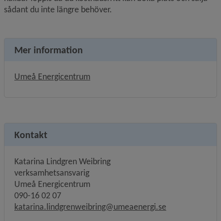
sådant du inte längre behöver.
Mer information
Länk till annan webbplats, öppnas i n
Umeå Energicentrum
Kontakt
Katarina Lindgren Weibring
verksamhetsansvarig
Umeå Energicentrum
090-16 02 07
katarina.lindgrenweibring@umeaenergi.se