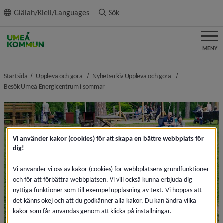
ll innehållet
Giälah/Kieli/Languages
Sök
MENY
nivå i brödsmulenavigeringen
nivå i brödsmulena
Startsida
Uppleva och göra
Nyhetsarkiv Uppleva och göra
nivå i brödsmulenavigeringen
Besök Umeå Energicentrum i sommar
Vi använder kakor (cookies) för att skapa en bättre webbplats för
dig!
Vi använder vi oss av kakor (cookies) för webbplatsens grundfunktioner
och för att förbättra webbplatsen. Vi vill också kunna erbjuda dig
nyttiga funktioner som till exempel uppläsning av text. Vi hoppas att
det känns okej och att du godkänner alla kakor. Du kan ändra vilka
kakor som får användas genom att klicka på inställningar.