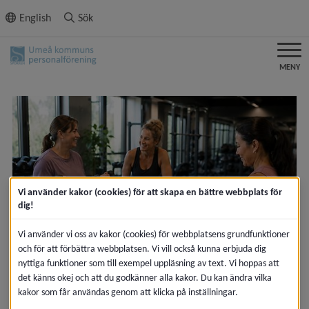
ll innehållet
English
Sök
MENY
Vi använder kakor (cookies) för att skapa en bättre webbplats för
dig!
Vi använder vi oss av kakor (cookies) för webbplatsens grundfunktioner
och för att förbättra webbplatsen. Vi vill också kunna erbjuda dig
2026-06-30
nyttiga funktioner som till exempel uppläsning av text. Vi hoppas att
Nytt rabattställe
det känns okej och att du godkänner alla kakor. Du kan ändra vilka
kakor som får användas genom att klicka på inställningar.
Sporrenrabatt på Femmefysio, träningsapp.