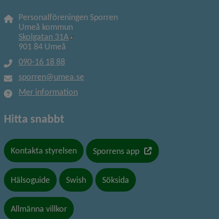
Personalföreningen Sporren
Umeå kommun
Länk till annan webbplats, öppnas i nytt f
Skolgatan 31A
901 84 Umeå
090-16 18 88
sporren@umea.se
Mer information
Hitta snabbt
Länk till en annan we
Kontakta styrelsen
Sporrens app
Hälsoguide
Swish
Söksida
Allmänna villkor