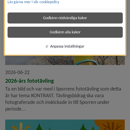
Läs gärna mer i vår cookiepolicy
Godkänn nödvändiga kakor
Godkänn alla kakor
Anpassa inställningar
2026-06-22
2026-års fototävling
Ta en bild och var med i Sporrens fototävling som detta
år har tema KONTRAST. Tävlingsbidrag ska vara
fotograferade och inskickade in till Sporren under
periode...