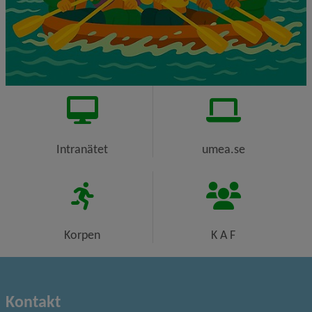
Intranätet
umea.se
Korpen
K A F
Kontakt