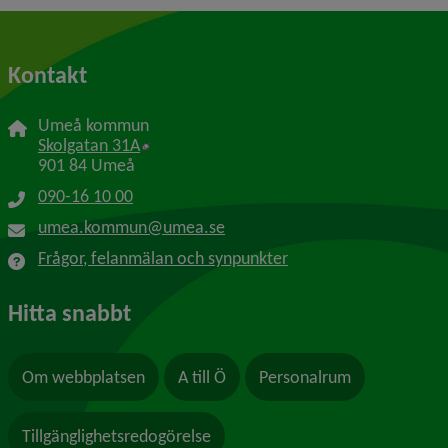
Kontakt
Umeå kommun
Länk till annan webbplats, öppnas i nytt f
Skolgatan 31A
901 84 Umeå
090-16 10 00
umea.kommun@umea.se
Frågor, felanmälan och synpunkter
Hitta snabbt
Om webbplatsen
A till Ö
Personalrum
Tillgänglighetsredogörelse