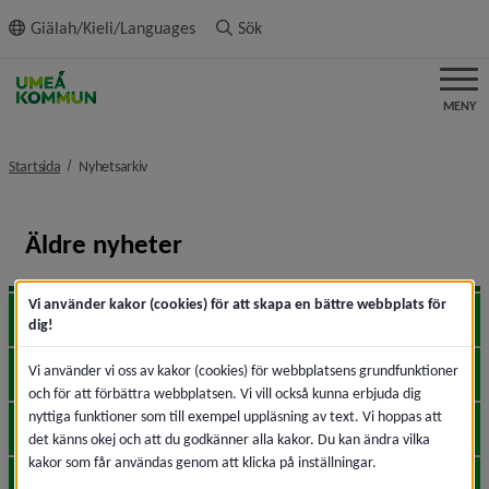
ll innehållet
Giälah/Kieli/Languages
Sök
MENY
nivå i brödsmulenavigeringen
Startsida
Nyhetsarkiv
Äldre nyheter
Vi använder kakor (cookies) för att skapa en bättre webbplats för
2026
Expa
dig!
Vi använder vi oss av kakor (cookies) för webbplatsens grundfunktioner
2025
Expa
och för att förbättra webbplatsen. Vi vill också kunna erbjuda dig
nyttiga funktioner som till exempel uppläsning av text. Vi hoppas att
2024
Expa
det känns okej och att du godkänner alla kakor. Du kan ändra vilka
kakor som får användas genom att klicka på inställningar.
2023
Expa