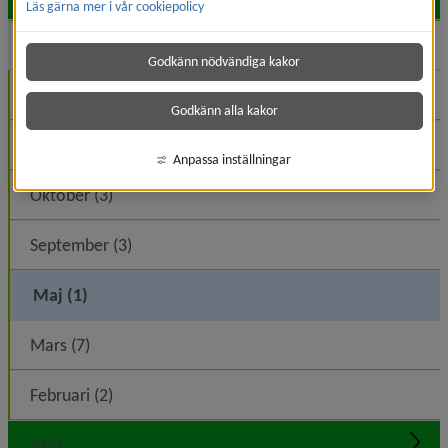
Läs gärna mer i vår cookiepolicy
2022
Expa
Godkänn nödvändiga kakor
December (4)
Godkänn alla kakor
November (2)
Anpassa inställningar
Oktober (3)
September (3)
Maj (1)
Mars (7)
Februari (2)
2021
Expa