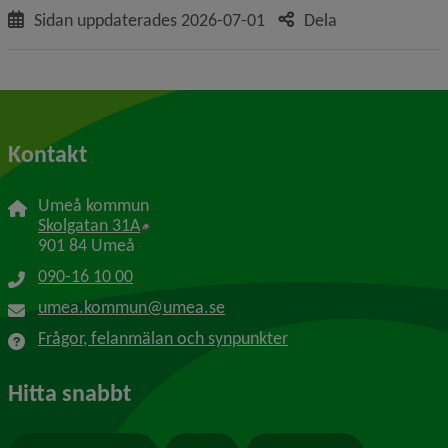
Sidan uppdaterades
2026-07-01
Dela
Kontakt
Umeå kommun
Länk till annan webbplats, öppnas i nytt f
Skolgatan 31A
901 84 Umeå
090-16 10 00
umea.kommun@umea.se
Frågor, felanmälan och synpunkter
Hitta snabbt