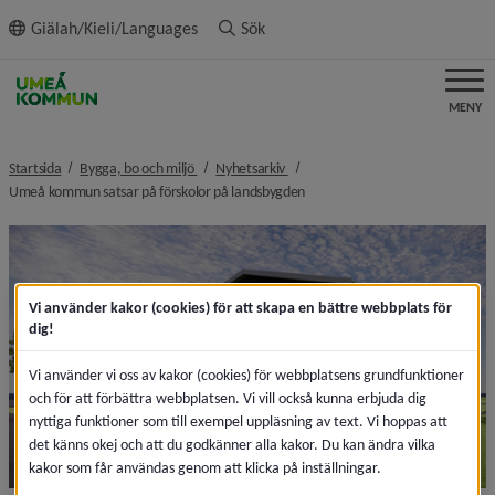
ll innehållet
Giälah/Kieli/Languages
Sök
MENY
nivå i brödsmulenavigeringen
nivå i brödsmulenavigeringen
Startsida
Bygga, bo och miljö
Nyhetsarkiv
nivå i brödsmulenavigeringen
Umeå kommun satsar på förskolor på landsbygden
Vi använder kakor (cookies) för att skapa en bättre webbplats för
dig!
Vi använder vi oss av kakor (cookies) för webbplatsens grundfunktioner
och för att förbättra webbplatsen. Vi vill också kunna erbjuda dig
nyttiga funktioner som till exempel uppläsning av text. Vi hoppas att
det känns okej och att du godkänner alla kakor. Du kan ändra vilka
kakor som får användas genom att klicka på inställningar.