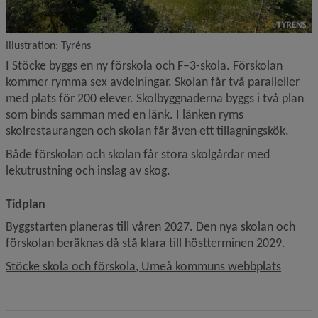
Illustration: Tyréns
I Stöcke byggs en ny förskola och F–3-skola. Förskolan 
kommer rymma sex avdelningar. Skolan får två paralleller 
med plats för 200 elever. Skolbyggnaderna byggs i två plan 
som binds samman med en länk. I länken ryms 
skolrestaurangen och skolan får även ett tillagningskök.
Både förskolan och skolan får stora skolgårdar med 
lekutrustning och inslag av skog.
Tidplan
Byggstarten planeras till våren 2027. Den nya skolan och 
förskolan beräknas då stå klara till höstterminen 2029.
Länk ti
Stöcke skola och förskola, Umeå kommuns webbplats