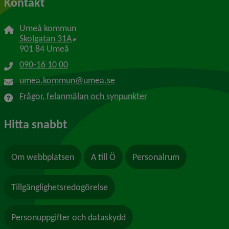
Kontakt
Umeå kommun
Länk till annan webbplats, öppnas i nytt f
Skolgatan 31A
901 84 Umeå
090-16 10 00
umea.kommun@umea.se
Frågor, felanmälan och synpunkter
Hitta snabbt
Om webbplatsen
A till Ö
Personalrum
Tillgänglighetsredogörelse
Personuppgifter och dataskydd