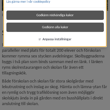
Läs gärna mer i vår cookiepolicy
Illustration: Tyréns
Godkänn nödvändiga kakor
Godkänn alla kakor
Stöcke skola och förskola
Anpassa inställningar
I Stöcke byggs en ny F–3-skola och förskola. Skolan får två 
paralleller med plats för totalt 200 elever och förskolan 
kommer rymma sex stycken avdelningar. Skolbyggnaderna 
byggs i två plan som binds samman med en länk. I länken 
ryms skolrestaurangen och skolan får även ett 
tillagningskök.
Både förskolan och skolan får stora skolgårdar med 
lekutrustning och inslag av skog. Hämta och lämna-ytan får 
en rymlig och trygg trafiklösning som även möjliggör 
skolskjuts ända in på gården med en busshållplats i direkt 
anslutning till skolan.