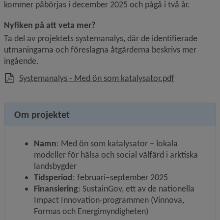
kommer påbörjas i december 2025 och pågå i två år.
Nyfiken på att veta mer?
Ta del av projektets systemanalys, där de identifierade 
utmaningarna och föreslagna åtgärderna beskrivs mer 
ingående.
, 2 MB.
Systemanalys - Med ön som katalysator.pdf
Om projektet
Namn
: Med ön som katalysator – lokala 
modeller för hälsa och social välfärd i arktiska 
landsbygder
Tidsperiod
: februari–september 2025
Finansiering
: SustainGov, ett av de nationella 
Impact Innovation-programmen (Vinnova, 
Formas och Energimyndigheten)