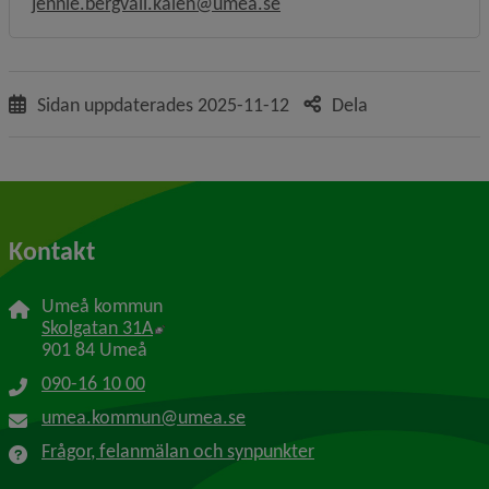
jennie.bergvall.kalen@umea.se
Sidan uppdaterades
2025-11-12
Dela
Kontakt
Umeå kommun
Länk till annan webbplats, öppnas i nytt f
Skolgatan 31A
901 84 Umeå
090-16 10 00
umea.kommun@umea.se
Frågor, felanmälan och synpunkter