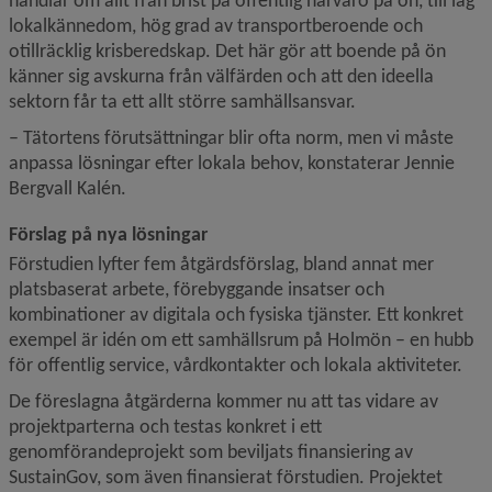
handlar om allt från brist på offentlig närvaro på ön, till låg 
lokalkännedom, hög grad av transportberoende och 
otillräcklig krisberedskap. Det här gör att boende på ön 
känner sig avskurna från välfärden och att den ideella 
sektorn får ta ett allt större samhällsansvar.
– Tätortens förutsättningar blir ofta norm, men vi måste 
anpassa lösningar efter lokala behov, konstaterar Jennie 
Bergvall Kalén.
Förslag på nya lösningar
Förstudien lyfter fem åtgärdsförslag, bland annat mer 
platsbaserat arbete, förebyggande insatser och 
kombinationer av digitala och fysiska tjänster. Ett konkret 
exempel är idén om ett samhällsrum på Holmön – en hubb 
för offentlig service, vårdkontakter och lokala aktiviteter.
De föreslagna åtgärderna kommer nu att tas vidare av 
projektparterna och testas konkret i ett 
genomförandeprojekt som beviljats finansiering av 
SustainGov, som även finansierat förstudien. Projektet 