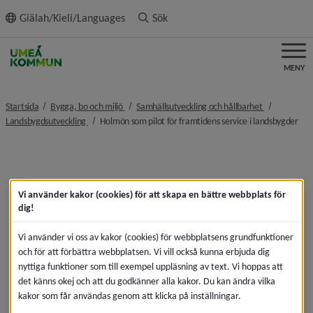
ll innehållet
Giälah/Kieli/Languages
Sök
MENY
nivå i brödsmulenavigeringen
nivå i bröds
Startsida
Bygga, bo och miljö
Samhällsutveckling och hållbarhet
nivå i brödsmulenavigeringen
niv
Landsbygdsutveckling
Holmön som pilot för framtidens service i landsbygder
Vi använder kakor (cookies) för att skapa en bättre webbplats för
dig!
Vi använder vi oss av kakor (cookies) för webbplatsens grundfunktioner
och för att förbättra webbplatsen. Vi vill också kunna erbjuda dig
nyttiga funktioner som till exempel uppläsning av text. Vi hoppas att
det känns okej och att du godkänner alla kakor. Du kan ändra vilka
kakor som får användas genom att klicka på inställningar.