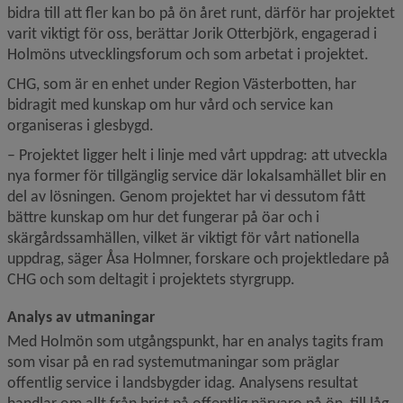
bidra till att fler kan bo på ön året runt, därför har projektet 
varit viktigt för oss, berättar Jorik Otterbjörk, engagerad i 
Holmöns utvecklingsforum och som arbetat i projektet.
CHG, som är en enhet under Region Västerbotten, har 
bidragit med kunskap om hur vård och service kan 
organiseras i glesbygd.
– Projektet ligger helt i linje med vårt uppdrag: att utveckla 
nya former för tillgänglig service där lokalsamhället blir en 
del av lösningen. Genom projektet har vi dessutom fått 
bättre kunskap om hur det fungerar på öar och i 
skärgårdssamhällen, vilket är viktigt för vårt nationella 
uppdrag, säger Åsa Holmner, forskare och projektledare på 
CHG och som deltagit i projektets styrgrupp.
Analys av utmaningar
Med Holmön som utgångspunkt, har en analys tagits fram 
som visar på en rad systemutmaningar som präglar 
offentlig service i landsbygder idag. Analysens resultat 