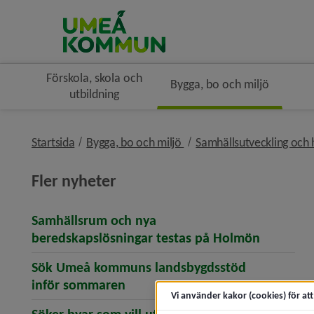
Förskola, skola och
Bygga, bo och miljö
utbildning
nivå i brödsmulenavigerin
Startsida
Bygga, bo och miljö
Samhällsutveckling och 
Fler nyheter
Samhällsrum och nya
(öppnar 
beredskapslösningar testas på Holmön
Sök Umeå kommuns landsbygdsstöd
(öppnar artikeln Sök Umeå kom
inför sommaren
Vi använder kakor (cookies) för at