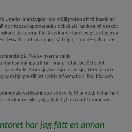
r på Umeås landsbygder om möjligheten att få besök av 
älde intresse uppmanades också att fundera på om det 
önskade diskutera. På så vis kunde landsbygdstrategerna 
essa för att svara upp på frågor som de själva inte 
es snabbt på. Två av byarna valde 
te haft så många träffar innan. Totalt besökte det 
Djäkneböle, Stöcksjö, Kroksjö, Tavelsjö, Yttersjö och 
som hjälpte till att sprida information, fixa fika och 
kommunala verksamheter som ville följa med. Vi har haft 
t skickar en viktig signal till byborna att kommunen 
toret har jag fått en annan 