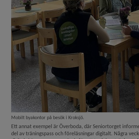
Mobilt byakontor på besök i Kroksjö.
Ett annat exempel är Överboda, där Seniortorget informe
del av träningspass och föreläsningar digitalt. Några vec