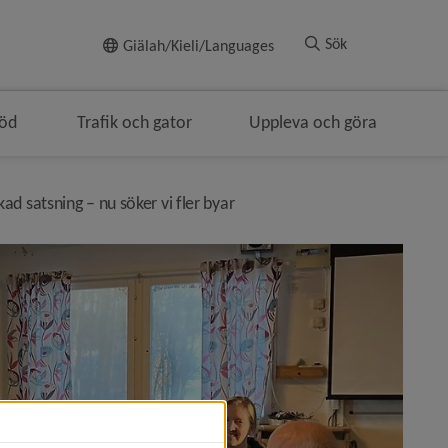
Till innehållet
Sök
Giälah/Kieli/Languages
töd
Trafik och gator
Uppleva och göra
nivå i brödsmulenavigeringen
ad satsning – nu söker vi fler byar
stas på Holmön)