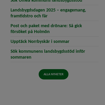
Sök Umeå kommuns landsbygdsstöd
Landsbygdsdagen 2025 – engagemang,
(öppnar artikeln Landsbygdsd
framtidstro och får
Post och paket med drönare: Så gick
(öppnar artikeln Post och p
försöket på Holmön
(öppnar artikeln 
Upptäck Norrbyskär i sommar
Sök kommunens landsbygdsstöd inför
(öppnar artikeln Sök kommunens lan
sommaren
ALLA NYHETER