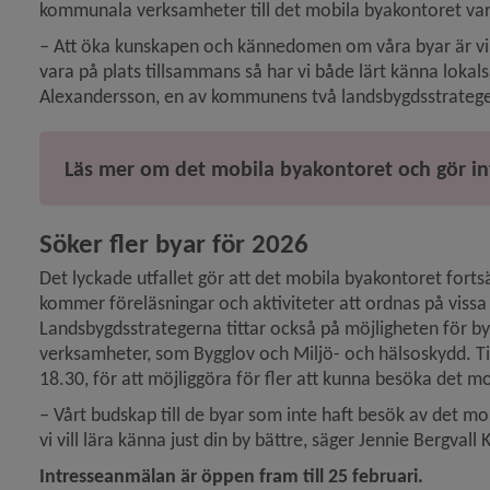
kommunala verksamheter till det mobila byakontoret var 
– 
Att öka kunskapen och kännedomen om våra byar är vikt
vara på plats tillsammans så har vi både lärt känna lokal
agen 2025 – engagemang, framtidstro och får)
Alexandersson, en av kommunens två landsbygdsstratege
aket med drönare: Så gick försöket på Holmön)
Läs mer om det mobila byakontoret och gör i
Upptäck Norrbyskär i sommar)
Söker fler byar för 2026
dsbygdsstöd inför sommaren)
Det lyckade utfallet gör att det mobila byakontoret fort
kommer föreläsningar och aktiviteter att ordnas på vissa
Landsbygdsstrategerna tittar också på möjligheten för b
verksamheter, som Bygglov och Miljö- och hälsoskydd. Tid
18.30, för att möjliggöra för fler att kunna besöka det m
– 
Vårt budskap till de byar som inte haft besök av det mob
vi vill lära känna just din by bättre, säger Jennie Bergvall
Intresseanmälan är öppen fram till 25 februari.