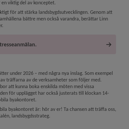
en viktig del av konceptet.
igt för att stärka landsbygdsutvecklingen. Genom att 
samhällena bättre men också varandra, berättar Linn 
r.
ntresseanmälan.
sätter under 2026 – med några nya inslag. Som exempel 
 av träffarna av de verksamheter som följer med. 
ybor att kunna boka enskilda möten med vissa 
en för upplägget har också justerats till klockan 14-
obila byakontoret.
ila byakontoret är: hör av er! Ta chansen att träffa oss, 
 Kalén, landsbygdsstrateg.