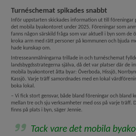
Turnéschemat spikades snabbt
Inför uppstarten skickades information ut till föreninga
det mobila byakontoret under 2025. Föreningar som anm
fanns någon särskild fråga som var aktuell i byn som de 
kroka arm med rätt personer på kommunen och bjuda med d
hade kunskap om.
Intresseanmälningarna trillade in och turnéschemat fylld
landsbygdsstrategerna själva, då det var platser där de in
mobila byakontoret åtta byar: Överboda, Hissjö, Norrbyn, 
Kassjö. Varje träff samordnades med en lokal värdförening 
boka lokal.
– 
Vi fick stort gensvar, både bland föreningar och bland 
mellan tre och sju verksamheter med oss på varje träff. De
finns på plats i byn, säger Jennie.
Tack vare det mobila byakon