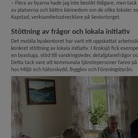
– 
Flera av byarna hade jag inte besökt tidigare, men tack 
av platserna och bättre kännedom om de olika lokaler som 
Kapstad, verksamhetsutvecklare på Seniortorget.
Stöttning av frågor och lokala initiativ 
Det mobila byakontoret har varit ett uppskattat arbetssät
konkret stöttning av lokala initiativ. I Kroksjö fick exem
en byastuga, stöd till vandringsleder, detaljplanefrågor oc
Detta tack vare att kommunala tjänstepersoner fanns på p
hos Miljö och hälsoskydd, Bygglov och Föreningsbyrån.