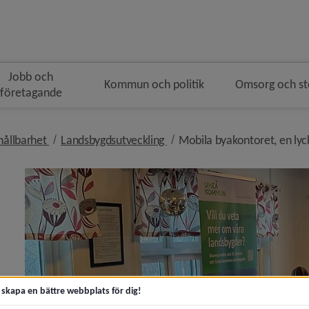
Jobb och
Kommun och politik
Omsorg och s
företagande
gen
nivå i brödsmulenavigeringen
nivå i brödsmulenavigeringen
hållbarhet
Landsbygdsutveckling
Mobila byakontoret, en lyck
artikeln Samhällsrum och nya beredskapslösningar te
muns landsbygdsstöd inför sommaren)
t skapa en bättre webbplats för dig!