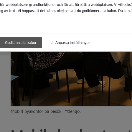
 för webbplatsens grundfunktioner och för att förbättra webbplatsen. Vi vill ocks
ng av text. Vi hoppas att det känns okej och att du godkänner alla kakor. Du kan
la kulturaktiviteter med start hösten 2026)
ikeln Tavelsjö- och Rödåbygden som testarena för fra
Godkänn alla kakor
Anpassa inställningar
aket med drönare: så gick försöket på Holmön)
meå Kommun på årets landsbygdsriksdag)
tter med mobilt byakontor)
Mobilt byakontor på besök i Yttersjö.
av post och paket till Holmön på nytt)