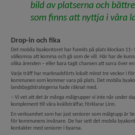
bild av platserna och bättr
som finns att nyttja i våra
Drop-in och fika
Det mobila byakontoret har funnits på plats klockan 11–16
välkomna att komma och gå som de vill. Här har de kunnat 
olika ärenden – eller bara tagit chansen att surra över en
Varje träff har marknadsförts lokalt minst tre veckor i fö
kommunen som kommer vara på plats. Det mobila byakontor
landsbygdstrategerna hade räknat med.
– 
Vi vet att det är många målgrupper vi inte når under da
komplement till våra kvällsträffar, förklarar Linn.
En verksamhet som har just seniorer som målgrupp är Seni
för kommunens invånare. De har sett det mobila byakontore
kontakter med seniorer i byarna.