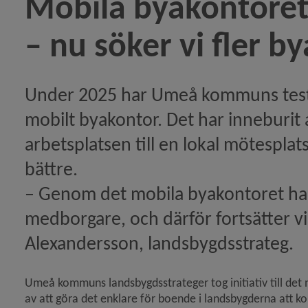
Mobila byakontoret,
Mobila byakontoret, en lyckad satsning – nu söker vi fl
– nu söker vi fler by
det förstärker Botsmarksdagen)
Under 2025 har Umeå kommuns testat 
dsnätverk stärker gemenskap och hälsa för seniorer)
mobilt byakontor. Det har inneburit a
arbetsplatsen till en lokal mötesplats
går till drönarprojektet Fossilfri leverans)
bättre. 
ln Renoverad bastu vid Tavelån i Håkmark lockar mån
– Genom det mobila byakontoret har vi
medborgare, och därför fortsätter vi
webb lyfter Norrmjöle och samlar byns företag och fö
Alexandersson, landsbygdsstrateg.
 pilot för framtidens service i landsbygder)
Umeå kommuns landsbygdsstrateger tog initiativ till det 
av att göra det enklare för boende i landsbygderna att
tikeln Sök Umeå kommuns landsbygdsstöd)