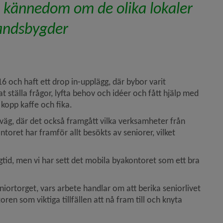
e kännedom om de olika lokaler 
 landsbygder
 och haft ett drop in-upplägg, där bybor varit 
ställa frågor, lyfta behov och idéer och fått hjälp med 
 kopp kaffe och fika.
rväg, där det också framgått vilka verksamheter från 
et har framför allt besökts av seniorer, vilket 
gtid, men vi har sett det mobila byakontoret som ett bra 
ortorget, vars arbete handlar om att berika seniorlivet 
n som viktiga tillfällen att nå fram till och knyta 