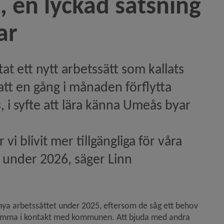
 en lyckad satsning 
er byar)
ar
ett nytt arbetssätt som kallats 
tt en gång i månaden förflytta 
, i syfte att lära känna Umeås byar 
ga besökare)
 blivit mer tillgängliga för våra 
 under 2026, säger Linn 
reningar)
nya arbetssättet under 2025, eftersom de såg ett behov 
 komma i kontakt med kommunen. Att bjuda med andra 