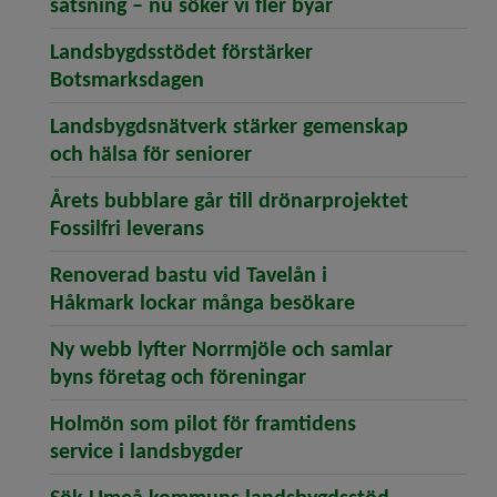
(öppnar artikeln 
satsning – nu söker vi fler byar
Landsbygdsstödet förstärker
(öppnar artikeln Landsbygdsstö
Botsmarksdagen
Landsbygdsnätverk stärker gemenskap
(öppnar artikeln Landsbyg
och hälsa för seniorer
Årets bubblare går till drönarprojektet
(öppnar artikeln Årets bubblare 
Fossilfri leverans
Renoverad bastu vid Tavelån i
(öppnar artike
Håkmark lockar många besökare
Ny webb lyfter Norrmjöle och samlar
(öppnar artikeln Ny 
byns företag och föreningar
Holmön som pilot för framtidens
(öppnar artikeln Holmön som
service i landsbygder
(öppnar ar