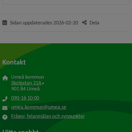
Sidan uppdaterades
2026-02-20
Dela
Kontakt
Umeå kommun
Länk till annan webbplats, öppnas i nytt f
Skolgatan 31A
901 84 Umeå
090-16 10 00
umea.kommun@umea.se
Frågor, felanmälan och synpunkter